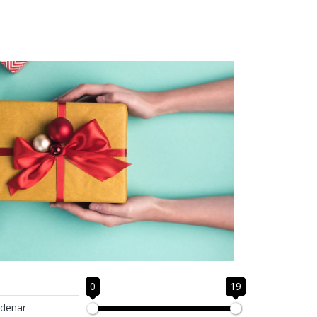
0
19
denar