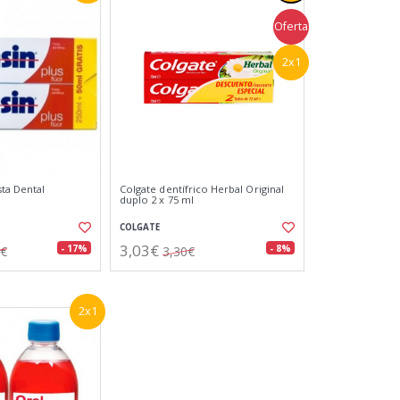
Oferta
2x1
sta Dental
Colgate dentífrico Herbal Original
duplo 2 x 75 ml
COLGATE
3,03€
- 17%
- 8%
3€
3,30€
2x1