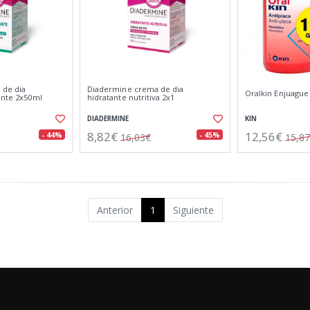
 de dia
Diadermine crema de dia
Oralkin Enjuagu
ante 2x50ml
hidratante nutritiva 2x1
DIADERMINE
KIN
8,82€
12,56€
- 44%
- 45%
16,03€
15,8
Anterior
1
Siguiente