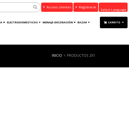
Acceso clientes
Registrarse
Powered by
ÍA
ELECTRODOMESTICOS
MENAJE-DECORACIÓN
BAZAR
CARRITO
Translate
INICIO
PRODUCTOS 2X1