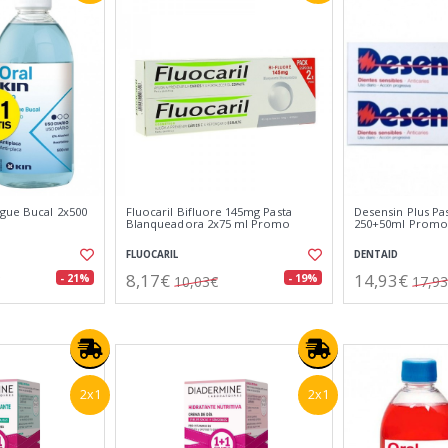
ague Bucal 2x500
Fluocaril Bifluore 145mg Pasta
Desensin Plus Pa
Blanqueadora 2x75 ml Promo
250+50ml Promo
FLUOCARIL
DENTAID
8,17€
14,93€
- 21%
- 19%
10,03€
17,9
2x1
2x1