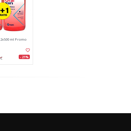
e 2x500 ml Promo
- 21%
7€