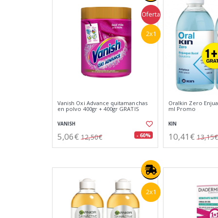
Oferta
2x1
Vanish Oxi Advance quitamanchas
Oralkin Zero Enju
en polvo 400gr + 400gr GRATIS
ml Promo
VANISH
KIN
5,06€
10,41€
- 60%
12,50€
13,15€
2x1