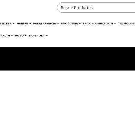
BELLEZA
HIGIENE
PARAFARMACIA
DROGUERÍA
BRICO-ILUMINACIÓN
TECNOLOG
JARDÍN
AUTO
BIO-SPORT