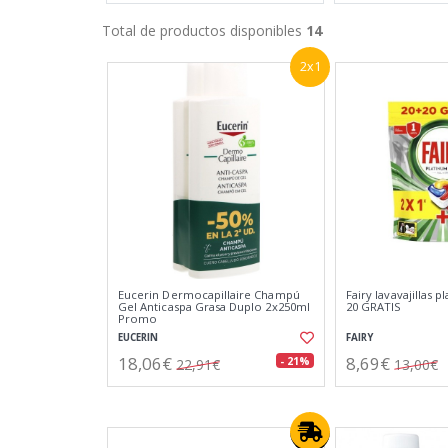
Total de productos disponibles
14
2x1
Eucerin Dermocapillaire Champú
Fairy lavavajillas p
Gel Anticaspa Grasa Duplo 2x250ml
20 GRATIS
Promo
EUCERIN
FAIRY
18,06€
8,69€
- 21%
22,91€
13,00€