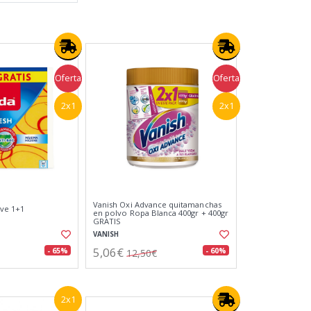
Oferta
Oferta
2x1
2x1
Vanish Oxi Advance quitamanchas
ave 1+1
en polvo Ropa Blanca 400gr + 400gr
GRATIS
VANISH
5,06€
- 65%
- 60%
12,50€
2x1