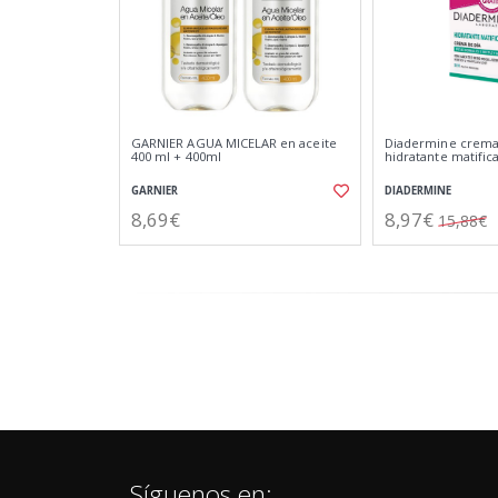
GARNIER AGUA MICELAR en aceite
Diadermine crema
400 ml + 400ml
hidratante matific
GARNIER
DIADERMINE
8,69€
8,97€
15,88€
Síguenos en: