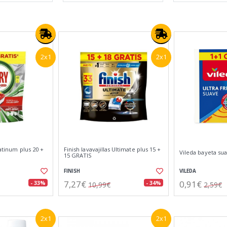
2x1
2x1
latinum plus 20 +
Finish lavavajillas Ultimate plus 15 +
Vileda bayeta su
15 GRATIS
FINISH
VILEDA
7,27€
0,91€
- 33%
- 34%
10,99€
2,59€
2x1
2x1