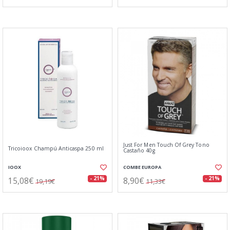
Just For Men Touch Of Grey Tono
Tricoioox Champú Anticaspa 250 ml
Castaño 40g
IOOX
COMBE EUROPA
15,08€
8,90€
- 21%
- 21%
19,19€
11,33€