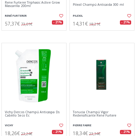
Rene Furterer Triphasic Active Grow
Pilexil Champú Anticaida 300 ml
Mascarilla 200ml
RENÉ FURTERER
PILEXIL
57,37€
14,31€
- 21%
- 21%
73,01€
18,21€
Vichy Dercos Champú Anticaspa Ds
Tonucia Champú Vigor
Cabello Seco Ec
Redensificante Rene Furtere
VICHY
PIERRE FABRE
18,26€
18,34€
- 21%
- 21%
23,24€
23,34€