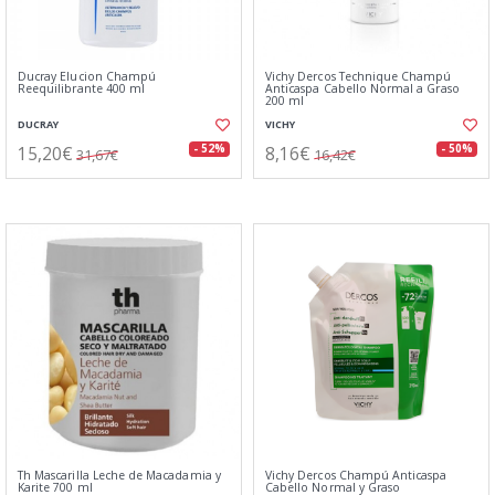
Ducray Elucion Champú
Vichy Dercos Technique Champú
Reequilibrante 400 ml
Anticaspa Cabello Normal a Graso
200 ml
DUCRAY
VICHY
15,20€
8,16€
- 52%
- 50%
31,67€
16,42€
Th Mascarilla Leche de Macadamia y
Vichy Dercos Champú Anticaspa
Karite 700 ml
Cabello Normal y Graso