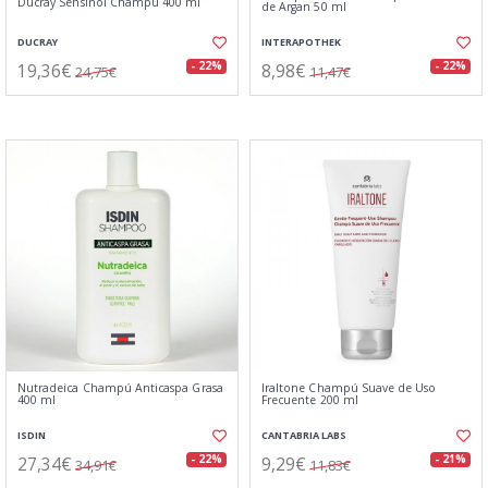
Ducray Sensinol Champú 400 ml
de Argan 50 ml
DUCRAY
INTERAPOTHEK
19,36€
8,98€
- 22%
- 22%
24,75€
11,47€
Nutradeica Champú Anticaspa Grasa
Iraltone Champú Suave de Uso
400 ml
Frecuente 200 ml
ISDIN
CANTABRIA LABS
27,34€
9,29€
- 22%
- 21%
34,91€
11,83€