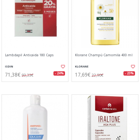
Lambdapil Anticaida 180 Caps
Klorane Champú Camomila 400 ml
ISDIN
KLORANE
71,38€
17,69€
- 24%
- 23%
93,33€
22,90€