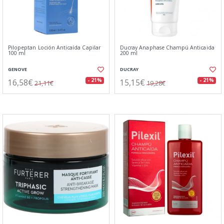
Pilopeptan Loción Anticaída Capilar
Ducray Anaphase Champú Anticaida
100 ml
200 ml
GENOVE
DUCRAY
16,58€
15,15€
- 21%
- 21%
21,11€
19,28€