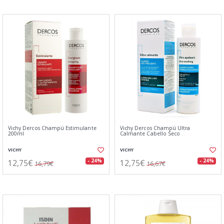
Vichy Dercos Champú Estimulante
Vichy Dercos Champú Ultra
200ml
Calmante Cabello Seco
VICHY
VICHY
12,75€
12,75€
- 24%
- 24%
16,79€
16,67€