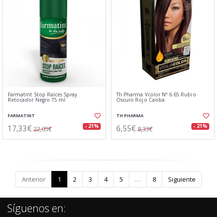
Farmatint Stop Raíces Spray
Th Pharma Vcolor Nº 6.65 Rubio
Retocador Negro 75 ml
Oscuro Rojo Caoba
FARMATINT
TH PHARMA
17,33€
6,55€
- 21%
- 21%
22,05€
8,33€
Anterior
1
2
3
4
5
…
8
Siguiente
Síguenos en: