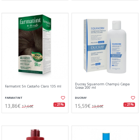
Ducray Squanorm Champú Caspa
Farmatint 5n Castaño Claro 135 ml
Grasa 200 ml
FARMATINT
DUCRAY
13,86€
15,59€
- 21%
- 21%
17,64€
19,84€