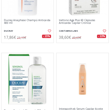
Ducray Anaphase Champú Anticaida
Iraltone Aga Plus 60 Cápsulas
400 ml
Anticaída Capilar Crónica
DUCRAY
CANTABRIA LABS
17,86€
38,60€
- 23%
- 22%
23,13€
49,63€
Interapothek Serum Capilar Aceite