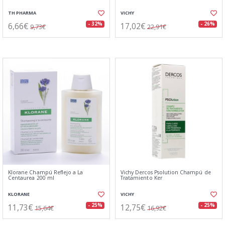
TH PHARMA
VICHY
6,66€
17,02€
- 32%
- 26%
9,73€
22,91€
Klorane Champú Reflejo a La
Vichy Dercos Psolution Champú de
Centaurea 200 ml
Tratamiento Ker
KLORANE
VICHY
11,73€
12,75€
- 25%
- 25%
15,64€
16,92€