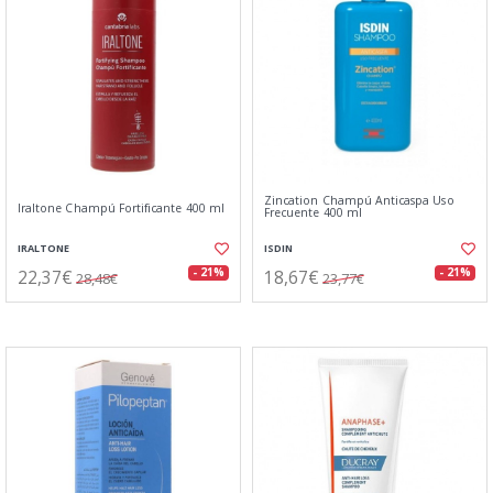
Zincation Champú Anticaspa Uso
Iraltone Champú Fortificante 400 ml
Frecuente 400 ml
IRALTONE
ISDIN
22,37€
18,67€
- 21%
- 21%
28,48€
23,77€