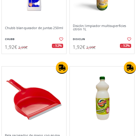
Disiclin limpiador multisuperfícies
Chubb blanqueador de juntas 250ml
citrón 1L
CHUBB
DISICLIN
1,92€
1,92€
- 52%
- 52%
3,99€
3,99€
Pala recogedor de mano con goma.