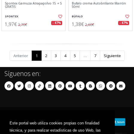
Spontex Gamuza Atrapapolvo 15 + 5
Bufalo crema Autobrillante Marrón
GRATIS
50ml
SPONTEX
BÚFALO
1,97€
1,38€
- 47%
- 47%
3,70€
2,60€
Anterior
1
2
3
4
5
…
7
Siguiente
Síguenos en:
Este portal web utiliza cookies propias con finalidad
técnica, y para realizar estadísticas de uso Web, las