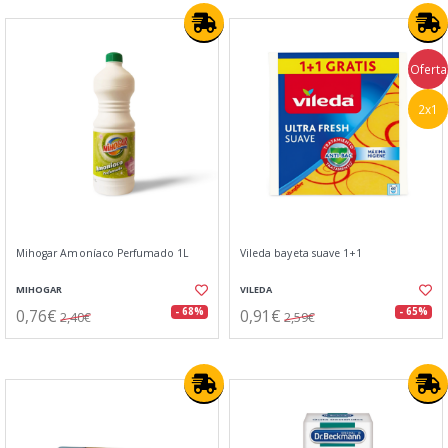
Oferta
2x1
Mihogar Amoníaco Perfumado 1L
Vileda bayeta suave 1+1
MIHOGAR
VILEDA
0,76€
0,91€
- 68%
- 65%
2,40€
2,59€