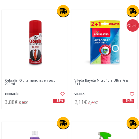
Oferta
Cebralín Quitamanchas en seco
Vileda Bayeta Microfibra Ultra Fresh
200ml
2+1
CEBRALÍN
VILEDA
3,88€
2,11€
- 55%
- 54%
8,60€
4,60€