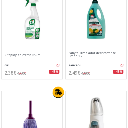
Sanytol limpiador desinfectante
Cif spray en crema 650ml
limón 1.2L
CIF
SANYTOL
2,38€
2,49€
- 48%
- 48%
4,60€
4,80€