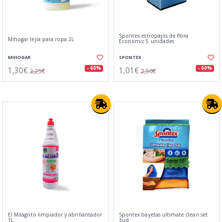
Spontex estropajos de fibra
Mihogar lejía para ropa 2L
Economic 5 unidades
MIHOGAR
SPONTEX
1,30€
1,01€
- 60%
- 60%
3,25€
2,50€
El Milagrito limpiador y abrillantador
Spontex bayetas ultimate clean set
1L
3ud