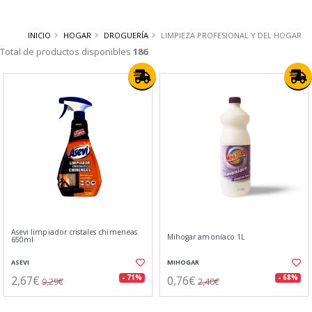
INICIO
HOGAR
DROGUERÍA
LIMPIEZA PROFESIONAL Y DEL HOGAR
Total de productos disponibles
186
Asevi limpiador cristales chimeneas
Mihogar amoníaco 1L
650ml
ASEVI
MIHOGAR
2,67€
0,76€
- 71%
- 68%
9,29€
2,40€