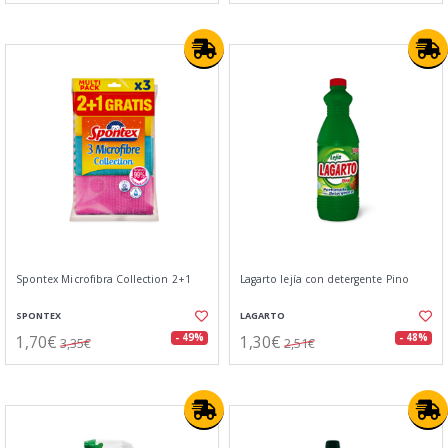
Spontex Microfibra Collection 2+1
Lagarto lejía con detergente Pino
SPONTEX
LAGARTO
1,70€
1,30€
- 49%
- 48%
3,35€
2,51€