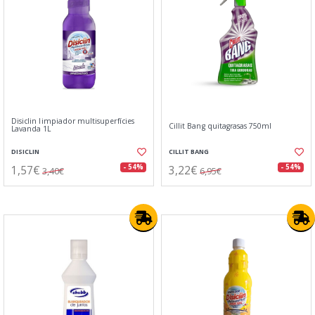
Disiclin limpiador multisuperfícies
Cillit Bang quitagrasas 750ml
Lavanda 1L
DISICLIN
CILLIT BANG
1,57€
3,22€
- 54%
- 54%
3,40€
6,95€