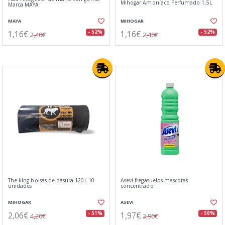
Mihogar Amoníaco Perfumado 1,5L
Marca MAYA
MAYA
MIHOGAR
1,16€
1,16€
- 52%
- 52%
2,40€
2,40€
The king bolsas de basura 120L 10
Asevi fregasuelos mascotas
unidades
concentrado
MIHOGAR
ASEVI
2,06€
1,97€
- 51%
- 50%
4,20€
3,90€