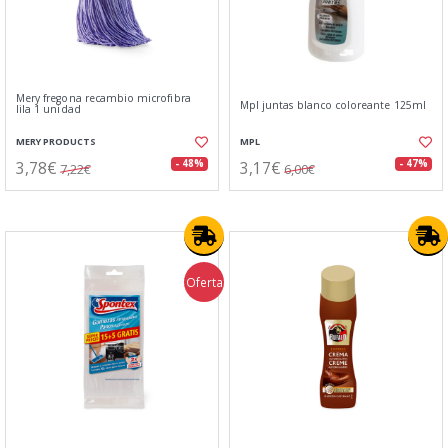
Mery fregona recambio microfibra
Mpl juntas blanco coloreante 125ml
lila 1 unidad
MERY PRODUCTS
MPL
3,78€
3,17€
- 48%
- 47%
7,22€
6,00€
Oferta