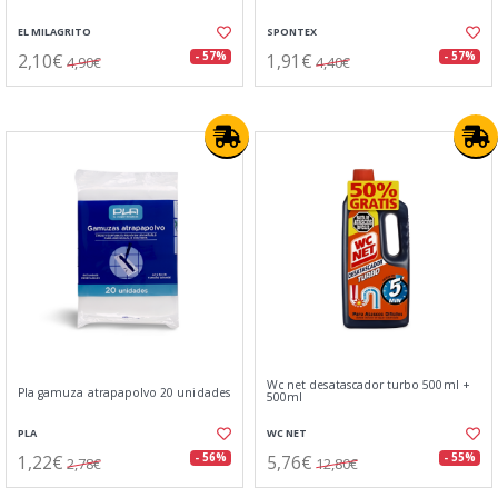
EL MILAGRITO
SPONTEX
2,10€
1,91€
- 57%
- 57%
4,90€
4,40€
Wc net desatascador turbo 500ml +
Pla gamuza atrapapolvo 20 unidades
500ml
PLA
WC NET
1,22€
5,76€
- 56%
- 55%
2,78€
12,80€