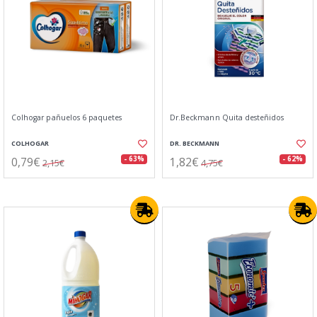
Colhogar pañuelos 6 paquetes
Dr.Beckmann Quita desteñidos
COLHOGAR
DR. BECKMANN
0,79€
1,82€
- 63%
- 62%
2,15€
4,75€