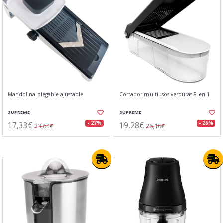
Mandolina plegable ajustable
Cortador multiusos verduras 8 en 1
SUPREME
SUPREME
17,33€
19,28€
- 27%
- 26%
23,64€
26,16€