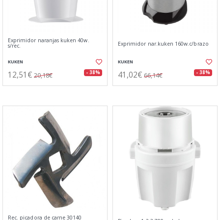
Exprimidor naranjas kuken 40w.
Exprimidor nar.kuken 160w.c/brazo
s/rec.
KUKEN
KUKEN
12,51€
41,02€
- 38%
- 38%
20,18€
66,14€
Rec. picadora de carne 30140