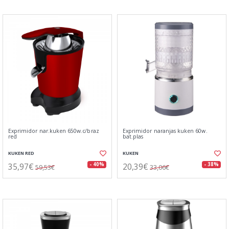
Exprimidor nar.kuken 650w.c/braz
Exprimidor naranjas kuken 60w.
red
bat.plas
KUKEN RED
KUKEN
35,97€
20,39€
- 40%
- 38%
59,53€
33,06€