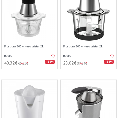
Picadora 500w. vaso cristal 2l.
Picadora 300w. vaso cristal 2l.
KUKEN
KUKEN
40,32€
23,02€
- 38%
- 38%
65,35€
37,31€