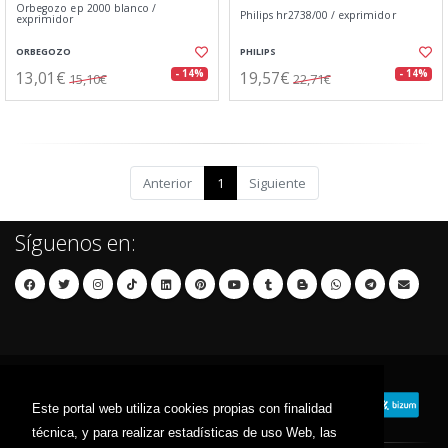
Orbegozo ep 2000 blanco /
Philips hr2738/00 / exprimidor
exprimidor
ORBEGOZO
PHILIPS
13,01€
19,57€
- 14%
- 14%
15,10€
22,71€
Anterior
1
Siguiente
Síguenos en:
Este portal web utiliza cookies propias con finalidad
técnica, y para realizar estadísticas de uso Web, las