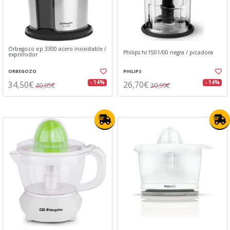
Orbegozo ep 3300 acero inoxidable /
Philips hr1501/00 negra / picadora
exprimidor
ORBEGOZO
PHILIPS
34,50€
26,70€
- 14%
- 14%
40,05€
30,99€