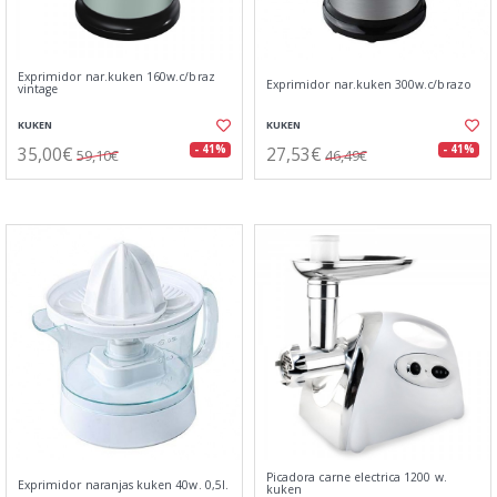
Exprimidor nar.kuken 160w.c/braz
Exprimidor nar.kuken 300w.c/brazo
vintage
KUKEN
KUKEN
35,00€
27,53€
- 41%
- 41%
59,10€
46,49€
Picadora carne electrica 1200 w.
Exprimidor naranjas kuken 40w. 0,5l.
kuken