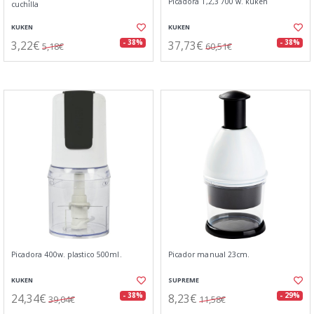
Picadora 1,2,3 700 w. kuken
cuchilla
KUKEN
KUKEN
3,22€
37,73€
- 38%
- 38%
5,18€
60,51€
Picadora 400w. plastico 500ml.
Picador manual 23cm.
KUKEN
SUPREME
24,34€
8,23€
- 38%
- 29%
39,04€
11,58€