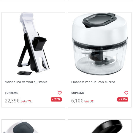
Mandolina vertical ajustable
Picadora manual con cuerda
SUPREME
SUPREME
22,39€
6,10€
- 27%
- 27%
30,71€
8,36€