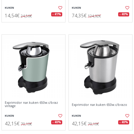
KUKEN
KUKEN
14,54€
74,35€
- 41%
- 40%
24,56€
124,92€
Exprimidor nar.kuken 650w.c/braz
Exprimidor nar.kuken 650w.c/brazo
vintage
KUKEN
KUKEN
42,15€
42,15€
- 40%
- 40%
70,10€
70,10€