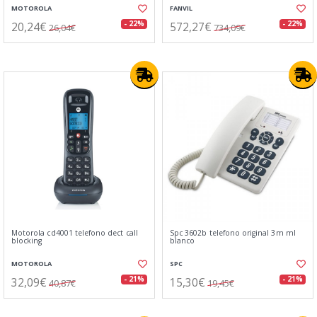
MOTOROLA
FANVIL
20,24€
572,27€
- 22%
- 22%
26,04€
734,09€
Motorola cd4001 telefono dect call
Spc 3602b telefono original 3m ml
blocking
blanco
MOTOROLA
SPC
32,09€
15,30€
- 21%
- 21%
40,87€
19,45€