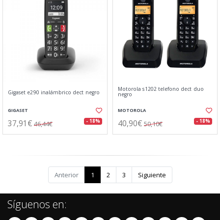
Motorola s1202 telefono dect duo
Gigaset e290 inalámbrico dect negro
negro
GIGASET
MOTOROLA
37,91€
40,90€
- 18%
- 18%
46,44€
50,10€
Anterior
1
2
3
Siguiente
Síguenos en: