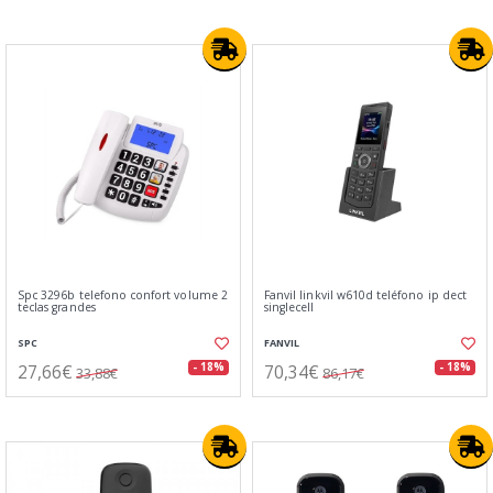
Spc 3296b telefono confort volume 2
Fanvil linkvil w610d teléfono ip dect
teclas grandes
singlecell
SPC
FANVIL
27,66€
70,34€
- 18%
- 18%
33,88€
86,17€