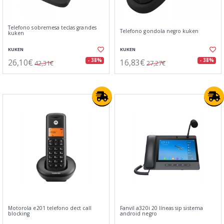
Telefono sobremesa teclas grandes
Telefono gondola negro kuken
kuken
KUKEN
KUKEN
26,10€
16,83€
- 38%
- 38%
42,31€
27,27€
Motorola e201 telefono dect call
Fanvil a320i 20 líneas sip sistema
blocking
android negro