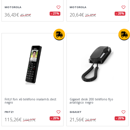
MOTOROLA
MOTOROLA
36,43€
20,64€
- 21%
- 20%
45,85€
25,85€
Fritz! fon x6 teléfono inalamb.dect
Gigaset desk 200 teléfono fijo
negro
analógico negro
FRITZ!
GIGASET
115,26€
21,56€
- 20%
- 20%
144,07€
26,81€