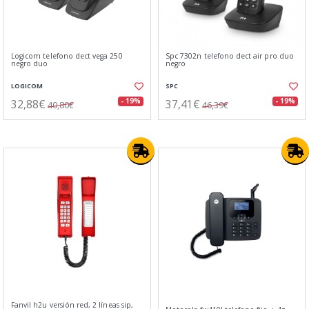
Logicom telefono dect vega 250
Spc 7302n telefono dect air pro duo
negro duo
negro
LOGICOM
SPC
32,88€
37,41€
- 19%
- 19%
40,80€
46,39€
Fanvil h2u versión red, 2 líneas sip,