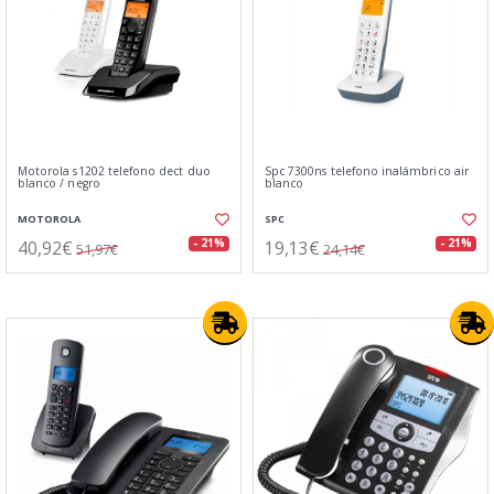
Motorola s1202 telefono dect duo
Spc 7300ns telefono inalámbrico air
blanco / negro
blanco
MOTOROLA
SPC
40,92€
19,13€
- 21%
- 21%
51,97€
24,14€