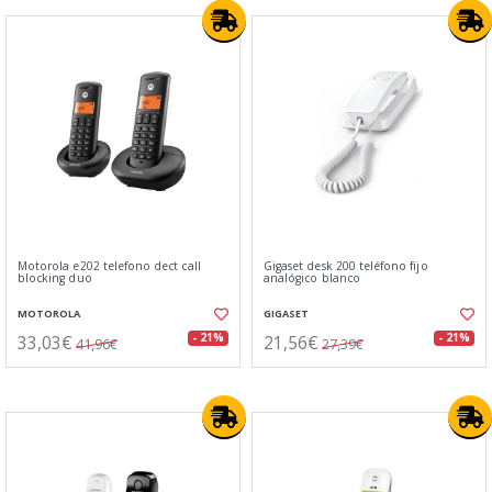
Motorola e202 telefono dect call
Gigaset desk 200 teléfono fijo
blocking duo
analógico blanco
MOTOROLA
GIGASET
33,03€
21,56€
- 21%
- 21%
41,96€
27,39€