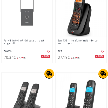
Fanvil linkvil w710d base tlf. dect
Spc 7331n telefono inalámbrico
singlecell
kairo negro
FANVIL
SPC
70,34€
27,19€
- 20%
- 20%
87,44€
33,80€