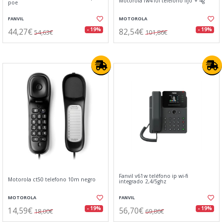
Motorola fw410l telefono fijo + 4g
poe
FANVIL
MOTOROLA
44,27€
82,54€
- 19%
- 19%
54,63€
101,86€
Fanvil v61w teléfono ip wi-fi
Motorola ct50 telefono 10m negro
integrado 2,4/5ghz
MOTOROLA
FANVIL
14,59€
56,70€
- 19%
- 19%
18,00€
69,86€