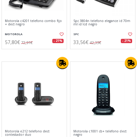
Motorola c4201 telefono combo fijo
Spc 3804n telefono elegance id 70m
+ dect negro
ml id lcd negro
MOTOROLA
SPC
57,80€
33,56€
- 21%
- 21%
72,91€
42,33€
Motorola e212 telefono dect
Motorola c1001 cb+ telefono dect
contestador duo
negro