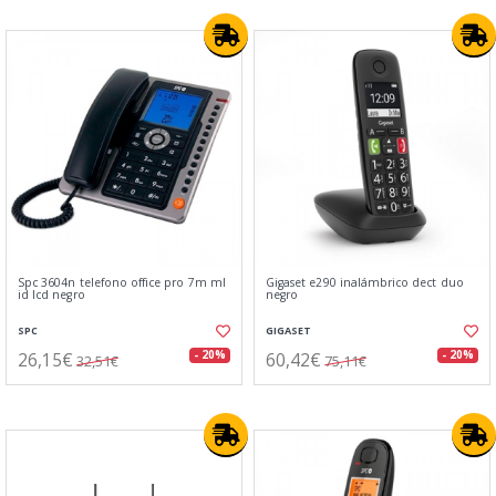
Spc 3604n telefono office pro 7m ml
Gigaset e290 inalámbrico dect duo
id lcd negro
negro
SPC
GIGASET
26,15€
60,42€
- 20%
- 20%
32,51€
75,11€