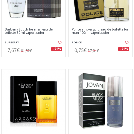
Burberry touch for men eau de
Police amber gold eau de toilette for
toilette 50ml vaporizador
man 100ml vaporizador
BURBERRY
POLICE
17,67€
10,75€
- 71%
- 71%
61,52€
37,01€