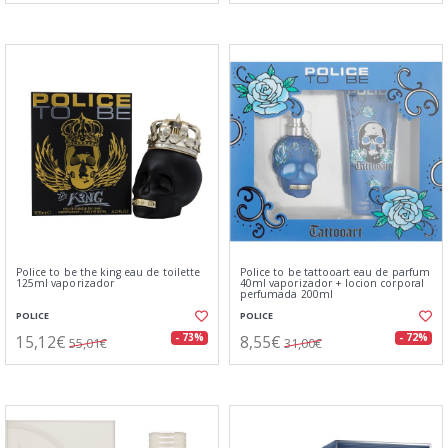
Police to be the king eau de toilette
Police to be tattooart eau de parfum
125ml vaporizador
40ml vaporizador + locion corporal
perfumada 200ml
POLICE
POLICE
15,12€
8,55€
- 73%
- 72%
55,01€
31,00€