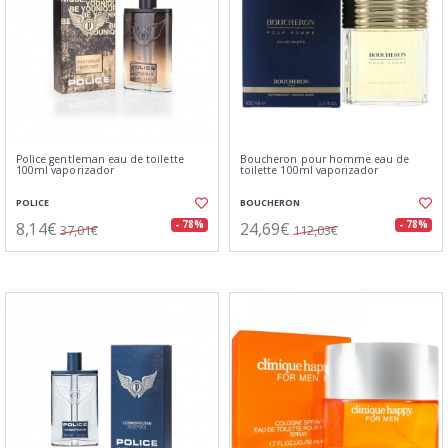
Police gentleman eau de toilette
Boucheron pour homme eau de
100ml vaporizador
toilette 100ml vaporizador
POLICE
BOUCHERON
8,14€
24,69€
- 78%
- 78%
37,01€
112,03€