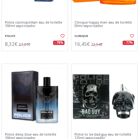
Police cosmopolitan eau de toilette
Clinique happy men eau de toilette
100ml vaporizador
50ml vaporizador
POLICE
CLINIQUE
8,32€
16,45€
- 78%
- 77%
37,01€
72,54€
Police deep blue eau de toilette
Police to be bad guy eau de toilette
100ml vaporizador
125ml vaporizador