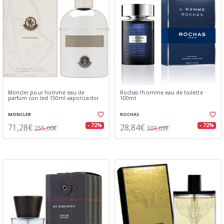
Moncler pour homme eau de
Rochas l'homme eau de toilette
parfum con led 150ml vaporizador
100ml
MONCLER
ROCHAS
71,28€
28,84€
- 72%
- 72%
255,00€
103,03€