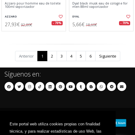
Azzaro pour homme eau de toilete
Dyal black musk eau de cologne for
100ml vaporizador
men 88ml vaporizador
AZZARO
DYAL
27,93€
5,66€
- 70%
- 70%
92,80€
18,60€
Anterior
1
2
3
4
5
6
Siguiente
Síguenos en:
Este portal web utiliza cookies propias con finalidad
técnica, y para realizar estadísticas de uso Web, las