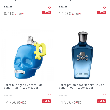
POLICE
POLICE
8,41€
14,23€
- 77%
- 77%
37,01€
62,02€
Police to be good vibes eau de
Police potion power for him eau de
parfum 125ml vaporizador
parfum 100ml vaporizador
POLICE
POLICE
14,76€
11,97€
- 76%
- 76%
62,02€
49,78€