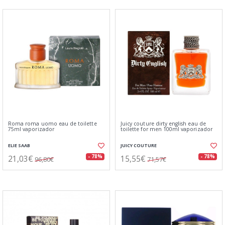
Roma roma uomo eau de toilette
Juicy couture dirty english eau de
75ml vaporizador
toilette for men 100ml vaporizador
ELIE SAAB
JUICY COUTURE
21,03€
15,55€
- 78%
- 78%
96,80€
71,57€