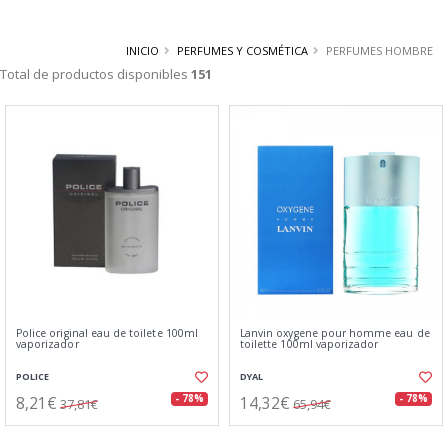
INICIO
PERFUMES Y COSMÉTICA
PERFUMES HOMBRE
Total de productos disponibles
151
Police original eau de toilete 100ml
Lanvin oxygene pour homme eau de
vaporizador
toilette 100ml vaporizador
POLICE
DYAL
8,21€
14,32€
- 78%
- 78%
37,81€
65,94€