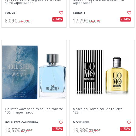
40ml vaporizador
vaporizador
POLICE
CERRUTI
8,09€
17,79€
- 74%
- 74%
31,00€
68,07€
Hollister wave for him eau de toilette
Moschino uomo eau de toilette
100ml vaporizador
125ml
HOLLISTER CALIFORNIA
MOSCHINO
16,57€
19,98€
- 73%
- 73%
62,02€
73,59€