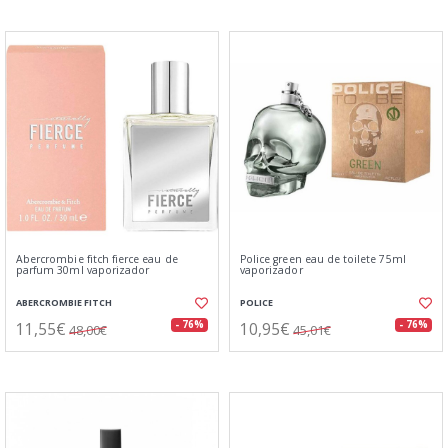
Abercrombie fitch fierce eau de
Police green eau de toilete 75ml
parfum 30ml vaporizador
vaporizador
ABERCROMBIE FITCH
POLICE
11,55€
10,95€
- 76%
- 76%
48,00€
45,01€