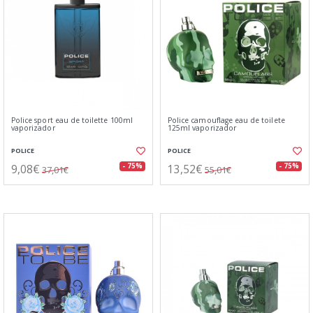
Police sport eau de toilette 100ml
Police camouflage eau de toilete
vaporizador
125ml vaporizador
POLICE
POLICE
9,08€
13,52€
- 75%
- 75%
37,01€
55,01€