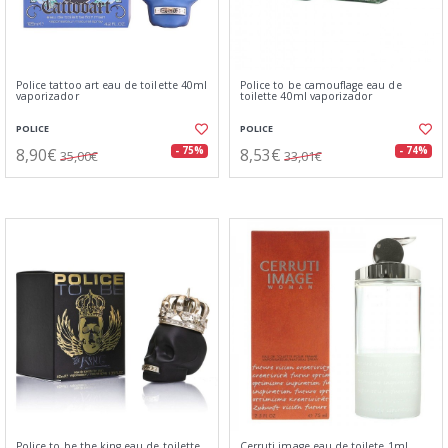
Police tattoo art eau de toilette 40ml
Police to be camouflage eau de
vaporizador
toilette 40ml vaporizador
POLICE
POLICE
8,90€
8,53€
- 75%
- 74%
35,00€
33,01€
Police to be the king eau de toilette
Cerruti image eau de toilete 1ml