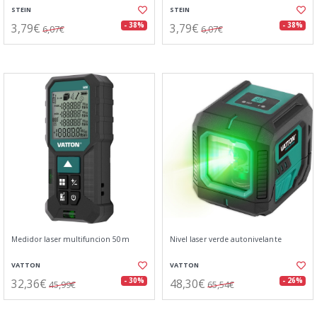
STEIN
STEIN
3,79€
3,79€
- 38%
- 38%
6,07€
6,07€
Medidor laser multifuncion 50m
Nivel laser verde autonivelante
VATTON
VATTON
32,36€
48,30€
- 30%
- 26%
45,99€
65,54€