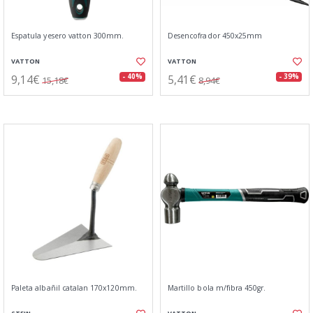
Espatula yesero vatton 300mm.
Desencofrador 450x25mm
VATTON
VATTON
9,14€
5,41€
- 40%
- 39%
15,18€
8,94€
Paleta albañil catalan 170x120mm.
Martillo bola m/fibra 450gr.