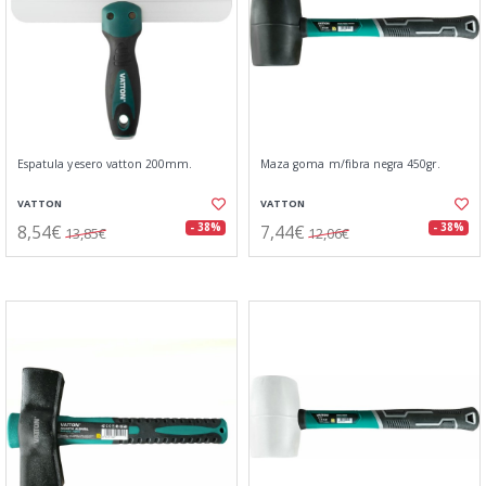
Espatula yesero vatton 200mm.
Maza goma m/fibra negra 450gr.
VATTON
VATTON
8,54€
7,44€
- 38%
- 38%
13,85€
12,06€