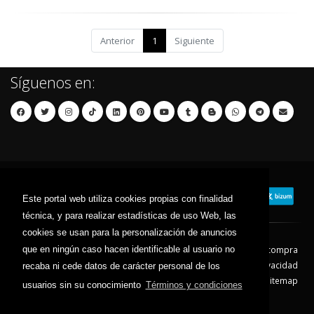
Anterior
1
Siguiente
Síguenos en:
Este portal web utiliza cookies propias con finalidad
técnica, y para realizar estadísticas de uso Web, las
cookies se usan para la personalización de anuncios
que en ningún caso hacen identificable al usuario no
Contacto
Aviso Legal
Condiciones de compra
Política de envíos
Política de devolución
Política de Privacidad
recaba ni cede datos de carácter personal de los
Política de Cookies
Sitemap
usuarios sin su conocimiento
Términos y condiciones
© 2026 - Todos los derechos reservados.