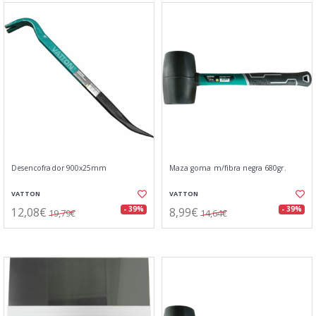
Desencofrador 900x25mm
Maza goma m/fibra negra 680gr.
VATTON
VATTON
12,08€
8,99€
- 39%
- 39%
19,79€
14,64€