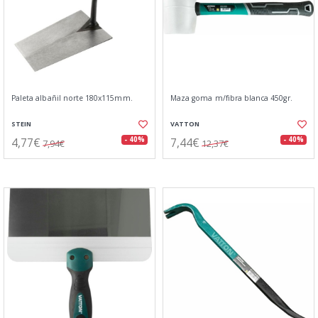
Paleta albañil norte 180x115mm.
Maza goma m/fibra blanca 450gr.
STEIN
VATTON
4,77€
7,44€
- 40%
- 40%
7,94€
12,37€