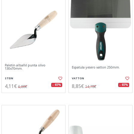
Paletin albañil punta olivo
Espatula yesero vatton 250mm.
130x70mm.
STEIN
VATTON
4,11€
8,85€
- 40%
- 40%
6,88€
14,78€