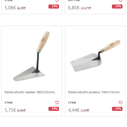
STEIN
VATTON
5,08€
6,80€
- 39%
- 39%
8,38€
11,21€
Paleta albañil catalan 180x125mm.
Paleta albañil andaluz 190x110mm
STEIN
STEIN
5,75€
4,44€
- 39%
- 39%
9,46€
7,28€