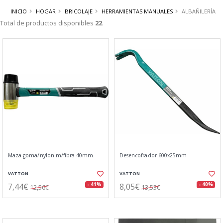
INICIO
HOGAR
BRICOLAJE
HERRAMIENTAS MANUALES
ALBAÑILERÍA
Total de productos disponibles
22
Maza goma/nylon m/fibra 40mm.
Desencofrador 600x25mm
VATTON
VATTON
7,44€
8,05€
- 41%
- 40%
12,56€
13,53€