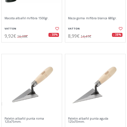
Maceta albañil m/fibra 1500gr.
Maza goma m/fibra blanca 680gr.
VATTON
VATTON
9,92€
8,99€
- 38%
- 38%
16,08€
14,41€
Paletin albañil punta roma
Paletin albañil punta aguda
125x75mm.
125x70mm.