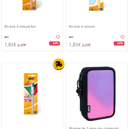
Bic boli 4 colours fun
Bic boli 4 colours
BIC
BIC
1,83€
1,83€
- 44%
- 44%
3,30€
3,30€
Plumier de 2 pisos con contenido