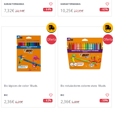
KARAKTERMANIA
KARAKTERMANIA
7,32€
10,25€
- 64%
- 63%
20,14€
27,35€
Oferta
Oferta
Bic lápices de color 18uds.
Bic rotuladores colores vivos 18uds.
BIC
BIC
2,36€
2,36€
- 62%
- 59%
6,20€
5,80€