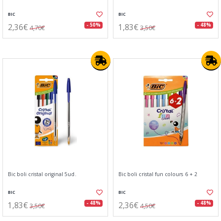
BIC
BIC
2,36€
1,83€
- 50%
- 48%
4,70€
3,50€
Bic boli cristal original 5ud.
Bic boli cristal fun colours 6 + 2
BIC
BIC
1,83€
2,36€
- 48%
- 48%
3,50€
4,50€