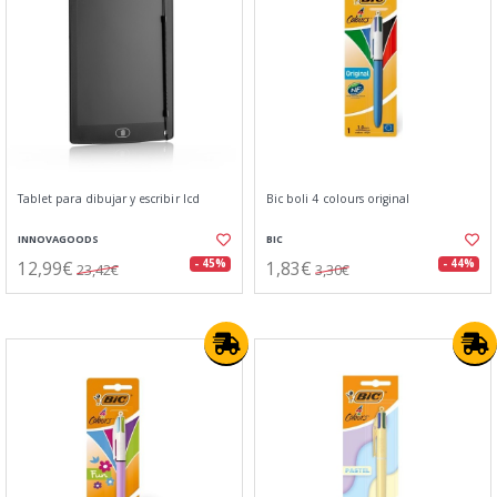
Tablet para dibujar y escribir lcd
Bic boli 4 colours original
INNOVAGOODS
BIC
12,99€
1,83€
- 45%
- 44%
23,42€
3,30€