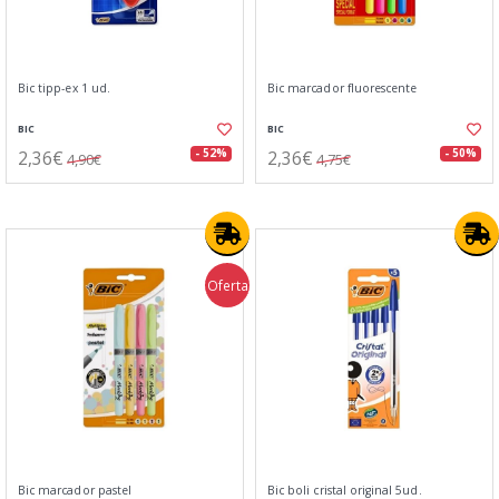
Bic tipp-ex 1 ud.
Bic marcador fluorescente
BIC
BIC
2,36€
2,36€
- 52%
- 50%
4,90€
4,75€
Oferta
Bic marcador pastel
Bic boli cristal original 5ud.