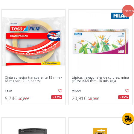
Promo
Cinta adhesiva transparente 15 mm x
Lápices hexagonales de colores, mina
66 m (pack 2 unidades)
gruesa ø3,5 mm, 48 uds, caja
TESA
MILAN
5,74€
20,91€
- 47%
- 45%
10,80€
38,00€