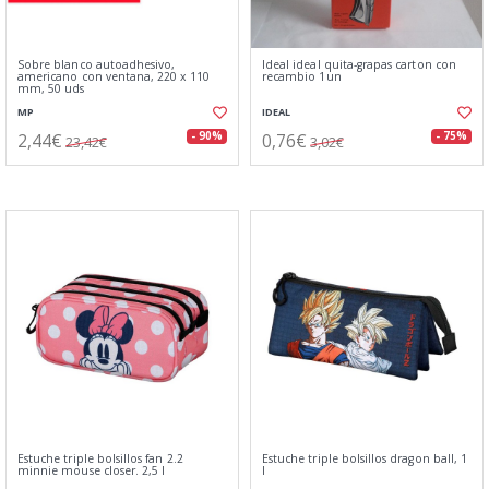
Sobre blanco autoadhesivo,
Ideal ideal quita-grapas carton con
americano con ventana, 220 x 110
recambio 1un
mm, 50 uds
MP
IDEAL
2,44€
0,76€
- 90%
- 75%
23,42€
3,02€
Estuche triple bolsillos fan 2.2
Estuche triple bolsillos dragon ball, 1
minnie mouse closer. 2,5 l
l