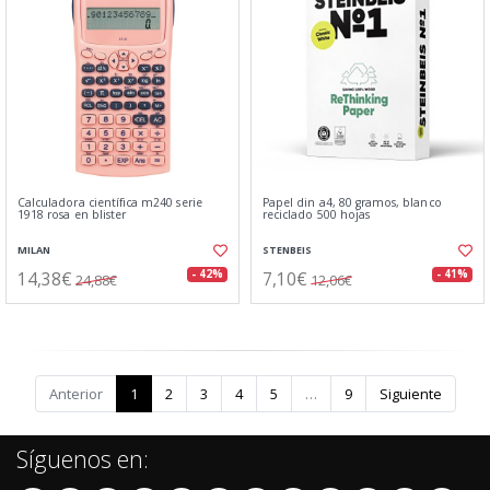
Calculadora científica m240 serie
Papel din a4, 80 gramos, blanco
1918 rosa en blister
reciclado 500 hojas
MILAN
STENBEIS
14,38€
7,10€
- 42%
- 41%
24,88€
12,06€
Anterior
1
2
3
4
5
…
9
Siguiente
Síguenos en: