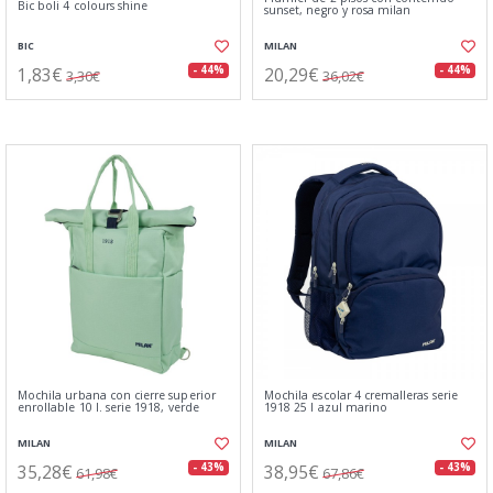
Bic boli 4 colours shine
sunset, negro y rosa milan
BIC
MILAN
1,83€
20,29€
- 44%
- 44%
3,30€
36,02€
Mochila urbana con cierre superior
Mochila escolar 4 cremalleras serie
enrollable 10 l. serie 1918, verde
1918 25 l azul marino
MILAN
MILAN
35,28€
38,95€
- 43%
- 43%
61,98€
67,86€