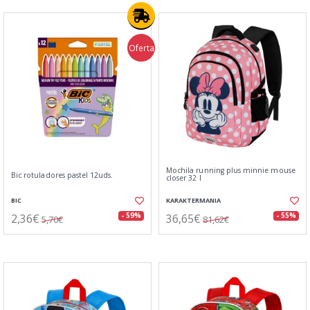
Oferta
Mochila running plus minnie mouse
Bic rotuladores pastel 12uds.
closer 32 l
BIC
KARAKTERMANIA
2,36€
36,65€
- 59%
- 55%
5,70€
81,62€