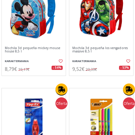
Mochila 3d pequeña mickey mouse
Mochila 3d pequeña los vengadores
house 8,5 l
massive 8,5 l
KARAKTERMANIA
KARAKTERMANIA
8,79€
9,52€
- 54%
- 53%
19,17€
20,33€
Oferta
Oferta