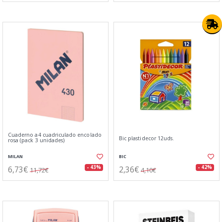
Cuaderno a4 cuadriculado encolado
Bic plastidecor 12uds.
rosa (pack 3 unidades)
MILAN
BIC
6,73€
2,36€
- 43%
- 42%
11,72€
4,10€