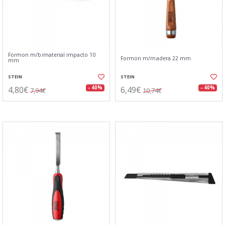
Formon m/bimaterial impacto 10
Formon m/madera 22 mm
mm
STEIN
STEIN
4,80€
6,49€
- 40%
- 40%
7,94€
10,74€