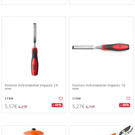
Formon m/bimaterial impacto 24
Formon m/bimaterial impacto 16
mm
mm
STEIN
STEIN
5,57€
5,27€
- 40%
- 40%
9,23€
8,73€