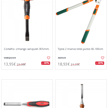
Cortafrio c/mango vanquish 305mm.
Tijera 2 manos teles.yunke 65-100cm
VANQUISH
AKHUO
13,95€
18,93€
- 40%
- 40%
23,08€
31,33€