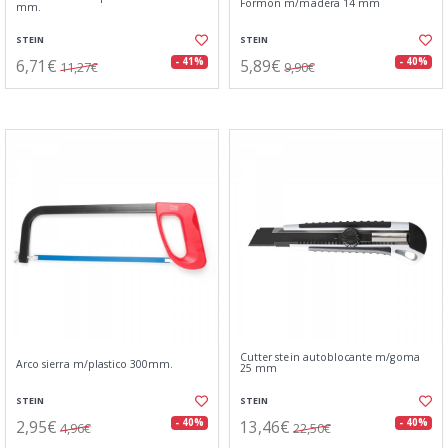
Formon m/madera 14 mm
mm.
STEIN
STEIN
6,71€
5,89€
- 41%
- 40%
11,27€
9,90€
Cutter stein autoblocante m/goma
Arco sierra m/plastico 300mm.
25 mm
STEIN
STEIN
2,95€
13,46€
- 40%
- 40%
4,96€
22,50€