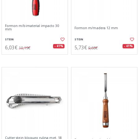
Formon m/bimaterial impacto 30
Formon m/madera 12 mm
mm
STEIN
STEIN
6,03€
5,73€
- 41%
- 41%
10,19€
9,68€
Cutter stein bloqueo rulina met. 18