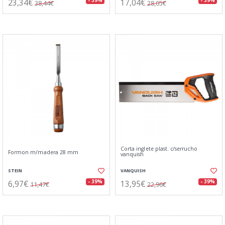
23,34€
17,04€
- 39%
- 39%
38,44€
28,05€
Corta inglete plast. c/serrucho
Formon m/madera 28 mm
vanquish
STEIN
VANQUISH
6,97€
13,95€
- 39%
- 39%
11,47€
22,96€