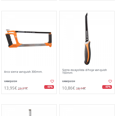
Sierra escayolista d/hoja vanquish
Arco sierra vanquish 300mm.
150mm
VANQUISH
VANQUISH
13,95€
10,86€
- 40%
- 40%
23,31€
18,14€