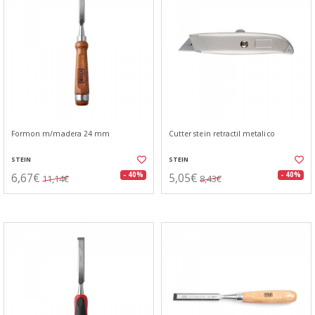
Formon m/madera 24 mm
Cutter stein retractil metalico
STEIN
STEIN
6,67€
5,05€
- 40%
- 40%
11,14€
8,43€