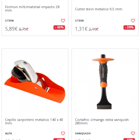
Formon m/bimaterial impacto 28
Cutter stein metalico 9,5 mm.
mm
STEIN
STEIN
5,89€
1,31€
- 40%
- 39%
9,75€
2,16€
Cepillo carpintero metalico 140 x 40
Cortafrio c/mango extra vanquish
mm.
280mm.
ALFA
VANQUISH