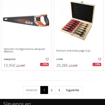
Serrucho m/ergonomico vanquish
Formon m/bimat juego 6 pc.
400mm.
VANQUISH
STEIN
13,95€
29,28€
- 39%
- 39%
22,96€
47,96€
Anterior
1
2
3
Siguiente
Síguenos en: