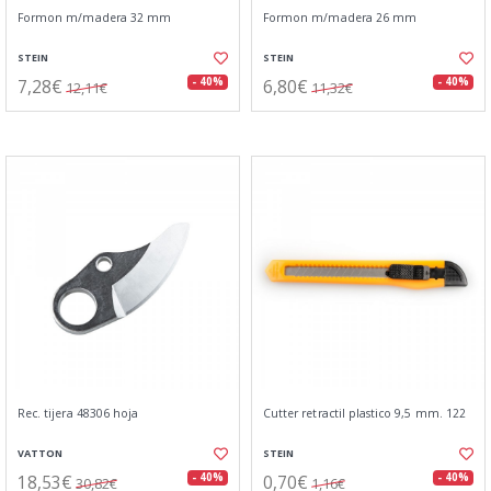
Formon m/madera 32 mm
Formon m/madera 26 mm
STEIN
STEIN
7,28€
6,80€
- 40%
- 40%
12,11€
11,32€
Rec. tijera 48306 hoja
Cutter retractil plastico 9,5 mm. 122
VATTON
STEIN
18,53€
0,70€
- 40%
- 40%
30,82€
1,16€