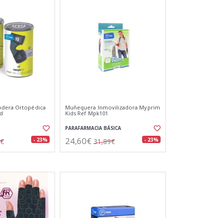
odera Ortopédica
Muñequera Inmovilizadora Myprim
ad
Kids Ref Mpk101
PARAFARMACIA BÁSICA
24,60€
- 23%
- 23%
7€
31,89€