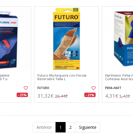
zalete
Futuro Muñequera con Ferula
Hartmann Peha-h
0 T.u
Reversible Talla L
Cohesiva Azul 6
FUTURO
PEHA-HAFT
31,32€
4,31€
- 21%
- 21%
39,44€
5,43€
Anterior
1
2
Siguiente