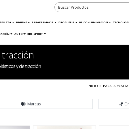
BELLEZA
HIGIENE
PARAFARMACIA
DROGUERÍA
BRICO-ILUMINACIÓN
TECNOLOG
JARDÍN
AUTO
BIO-SPORT
 tracción
ásticos y de tracción
INICIO
PARAFARMACIA
Marcas
Or