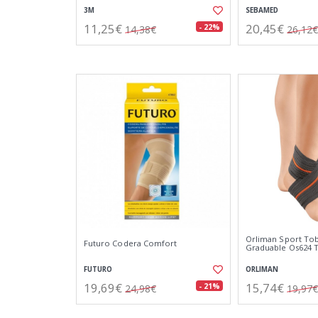
3M
SEBAMED
11,25€
20,45€
- 22%
14,38€
26,12€
Orliman Sport Tobi
Futuro Codera Comfort
Graduable Os624 T
FUTURO
ORLIMAN
19,69€
15,74€
- 21%
24,98€
19,97€