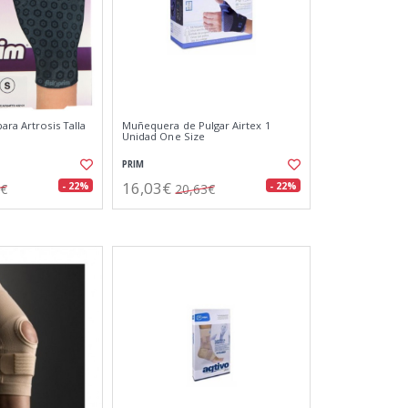
ara Artrosis Talla
Muñequera de Pulgar Airtex 1
Unidad One Size
PRIM
16,03€
- 22%
- 22%
9€
20,63€