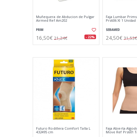
Muñequera de Abducion de Pulgar
Faja Lumbar Prim
Airmed Ref Am202
Prs606 Xl 1 Unidad
PRIM
SEBAMED
16,50€
24,50€
- 22%
21,24€
31,53€
Futuro Rodillera Comfort Talla L
Faja Abierta Algo
432495 cm
Move Ref Prs601 Ta