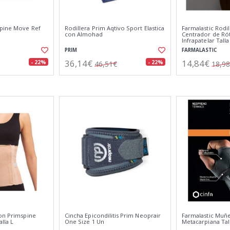
spine Move Ref
Rodillera Prim Aqtivo Sport Elastica
Farmalastic Rodi
con Almohad
Centrador de Rót
Infrapatelar Tall
PRIM
FARMALASTIC
36,14€
14,84€
- 22%
- 22%
46,51€
18,9
don Primspine
Cincha Epicondilitis Prim Neoprair
Farmalastic Muñ
lla L
One Size 1 Un
Metacarpiana Tal