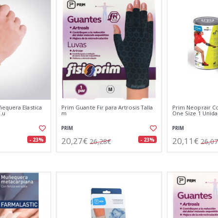
equera Elastica
Prim Guante Fir para Artrosis Talla
Prim Neoprair C
.u
m
One Size 1 Unid
PRIM
PRIM
20,27€
20,11€
- 23%
- 23%
26,28€
26,0