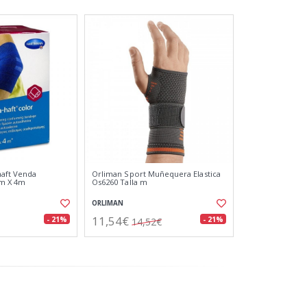
aft Venda
Orliman Sport Muñequera Elastica
cm X 4m
Os6260 Talla m
ORLIMAN
11,54€
- 21%
- 21%
14,52€