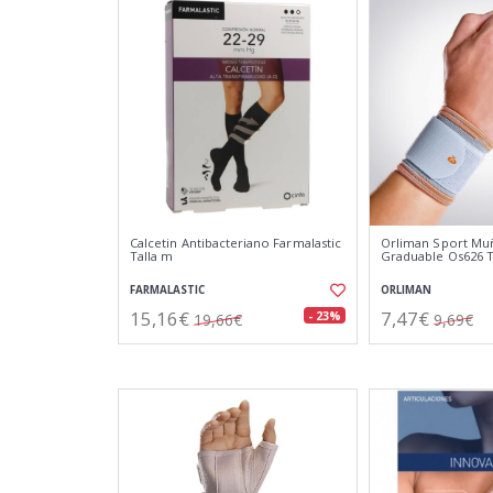
Calcetin Antibacteriano Farmalastic
Orliman Sport Muñ
Talla m
Graduable Os626 T
FARMALASTIC
ORLIMAN
15,16€
7,47€
- 23%
19,66€
9,69€