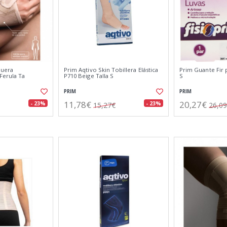
quera
Prim Aqtivo Skin Tobillera Elástica
Prim Guante Fir p
Ferula Ta
P710 Beige Talla S
S
PRIM
PRIM
11,78€
20,27€
- 23%
- 23%
15,27€
26,0