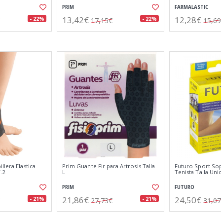
PRIM
FARMALASTIC
13,42€
12,28€
- 22%
- 22%
17,15€
15,6
llera Elastica
Prim Guante Fir para Artrosis Talla
Futuro Sport So
.2
L
Tenista Talla Uni
PRIM
FUTURO
21,86€
24,50€
- 21%
- 21%
27,73€
31,0