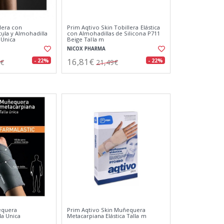
llera con
Prim Aqtivo Skin Tobillera Elástica
ula y Almohadilla
con Almohadillas de Silicona P711
a Única
Beige Talla m
NICOX PHARMA
16,81€
- 22%
- 22%
8€
21,49€
equera
Prim Aqtivo Skin Muñequera
la Unica
Metacarpiana Elástica Talla m