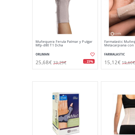
Muñequera Ferula Palmar y Pulgar
Farmalastic Muñe
Mfp-d80 T1 Dcha
Metacarpiana con 
ORLIMAN
FARMALASTIC
25,68€
15,12€
- 23%
33,29€
19,60€