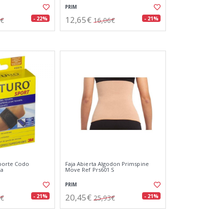
PRIM
12,65€
- 22%
- 21%
9€
16,06€
porte Codo
Faja Abierta Algodon Primspine
ca
Move Ref Prs601 S
PRIM
20,45€
- 21%
- 21%
7€
25,93€