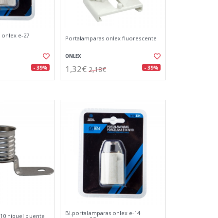
 onlex e-27
Portalamparas onlex fluorescente
ONLEX
1,32€
- 39%
- 39%
2,18€
Bl.portalamparas onlex e-14
10 niquel puente