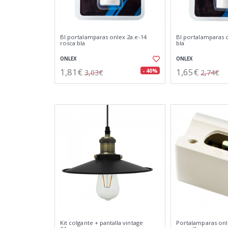
Bl.portalamparas onlex 2a.e-14
Bl.portalamparas o
rosca bla
bla
ONLEX
ONLEX
1,81€
1,65€
- 40%
3,03€
2,74€
Kit colgante + pantalla vintage
Portalamparas onle