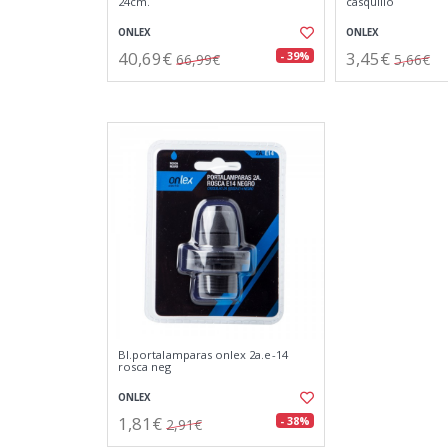
24cm.
casquillo
ONLEX
ONLEX
40,69€
3,45€
- 39%
66,99€
5,66€
Bl.portalamparas onlex 2a.e-14
rosca neg
ONLEX
1,81€
- 38%
2,91€