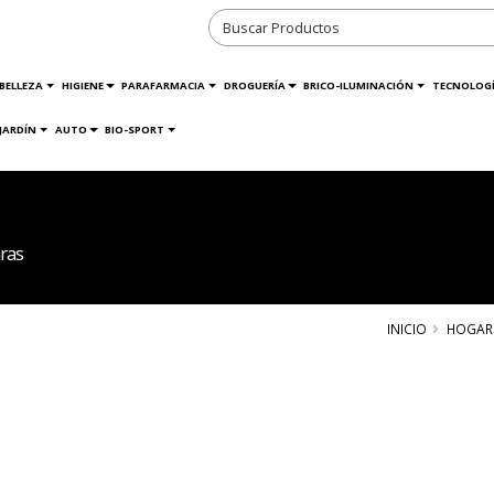
BELLEZA
HIGIENE
PARAFARMACIA
DROGUERÍA
BRICO-ILUMINACIÓN
TECNOLOG
JARDÍN
AUTO
BIO-SPORT
ras
INICIO
HOGAR