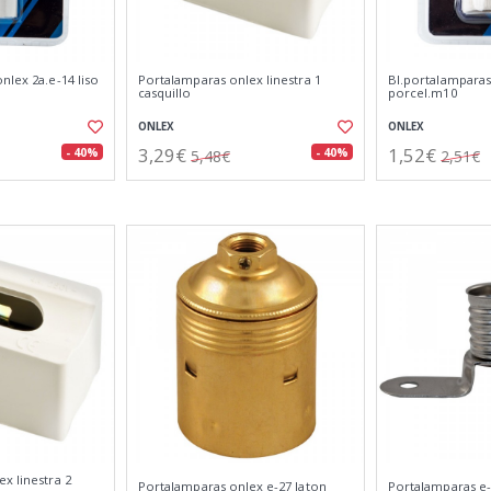
nlex 2a.e-14 liso
Portalamparas onlex linestra 1
Bl.portalamparas
casquillo
porcel.m10
ONLEX
ONLEX
3,29€
1,52€
- 40%
- 40%
5,48€
2,51€
x linestra 2
Portalamparas onlex e-27 laton
Portalamparas e-