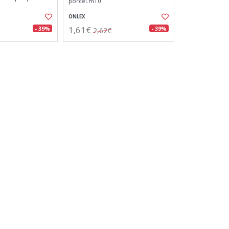
porcel.m10
ONLEX
1,61€
- 39%
- 39%
2,62€