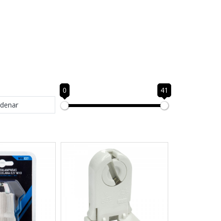
0
41
denar