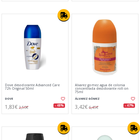
Dove desodorante Advanced Care
Alvarez gomez agua de colonia
72h Original 50ml
concentrada desodorante roll-on
75ml
DOVE
ÁLVAREZ GÓMEZ
1,83€
3,42€
- 48%
- 47%
3,50€
6,45€