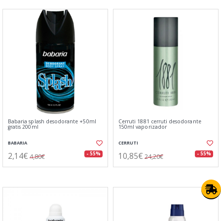
Babaria splash desodorante +50ml
Cerruti 1881 cerruti desodorante
gratis 200ml
150ml vaporizador
BABARIA
CERRUTI
2,14€
10,85€
- 55%
- 55%
4,80€
24,20€