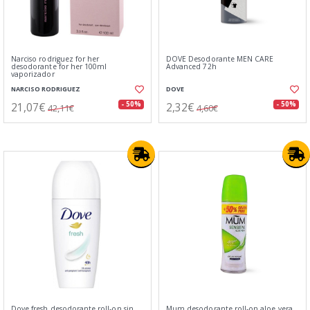
Narciso rodriguez for her
DOVE Desodorante MEN CARE
desodorante for her 100ml
Advanced 72h
vaporizador
NARCISO RODRIGUEZ
DOVE
21,07€
2,32€
- 50%
- 50%
42,11€
4,60€
Dove fresh desodorante roll-on sin
Mum desodorante roll-on aloe vera