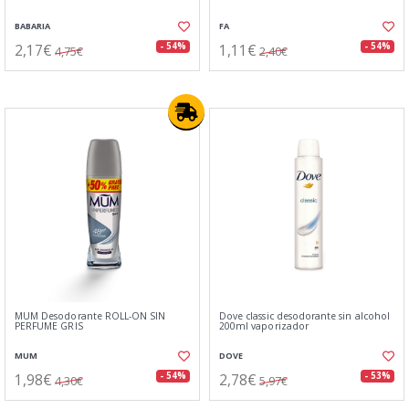
BABARIA
FA
2,17€
1,11€
- 54%
- 54%
4,75€
2,40€
MUM Desodorante ROLL-ON SIN
Dove classic desodorante sin alcohol
PERFUME GRIS
200ml vaporizador
MUM
DOVE
1,98€
2,78€
- 54%
- 53%
4,30€
5,97€