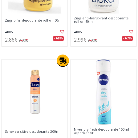
Ziaja anti-transpirant desodorante
Ziaja piña desodorante roll-on 60ml
roll-on 60ml
ZIAJA
ZIAJA
2,86€
2,99€
- 68%
- 67%
9,00€
9,00€
Nivea dry fresh desodorante 150ml
Sanex sensitive desodorante 200ml
vaporizador