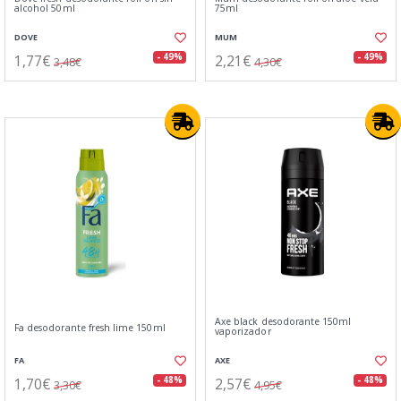
alcohol 50ml
75ml
DOVE
MUM
1,77€
2,21€
- 49%
- 49%
3,48€
4,30€
Axe black desodorante 150ml
Fa desodorante fresh lime 150ml
vaporizador
FA
AXE
1,70€
2,57€
- 48%
- 48%
3,30€
4,95€