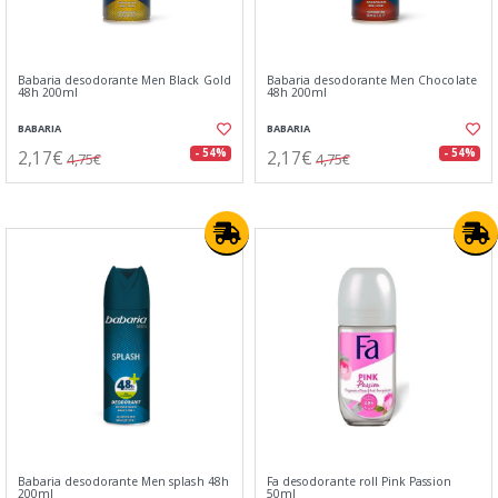
Babaria desodorante Men Black Gold
Babaria desodorante Men Chocolate
48h 200ml
48h 200ml
BABARIA
BABARIA
2,17€
2,17€
- 54%
- 54%
4,75€
4,75€
Babaria desodorante Men splash 48h
Fa desodorante roll Pink Passion
200ml
50ml