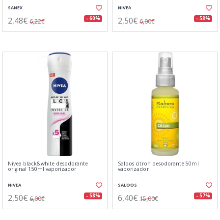
SANEX
NIVEA
2,48€
2,50€
- 60%
- 58%
6,22€
6,00€
Nivea black&white desodorante
Saloos citron desodorante 50ml
original 150ml vaporizador
vaporizador
NIVEA
SALOOS
2,50€
6,40€
- 58%
- 57%
6,00€
15,00€