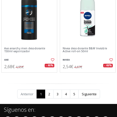
Axe anarchy men desodorante
Nivea desodorante B&W Invisible
150ml vaporizador
Active roll-on 50ml
AXE
NIVEA
2,68€
2,54€
- 46%
- 46%
4,95€
4,67€
Anterior
1
2
3
4
5
Siguiente
Síguenos en: