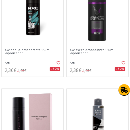
Axe apollo desodorante 150ml
Axe excite desodorante 150ml
vaporizador
vaporizador
AXE
AXE
2,36€
2,38€
- 52%
- 52%
4,95€
4,95€