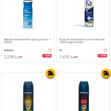
Babaria desodorante spray protect +
Fa sport desodorante anti-manchas
200ml
150ml vaporizador
BABARIA
FA
2,29€
1,63€
- 55%
- 55%
5,10€
3,60€