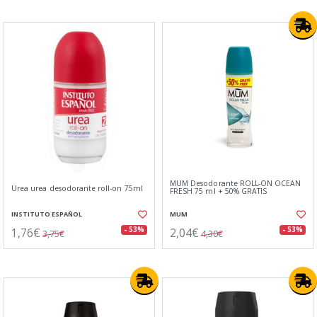
MUM Desodorante ROLL-ON OCEAN
Urea urea desodorante roll-on 75ml
FRESH 75 ml + 50% GRATIS
INSTITUTO ESPAÑOL
MUM
1,76€
2,04€
- 53%
- 53%
3,75€
4,30€