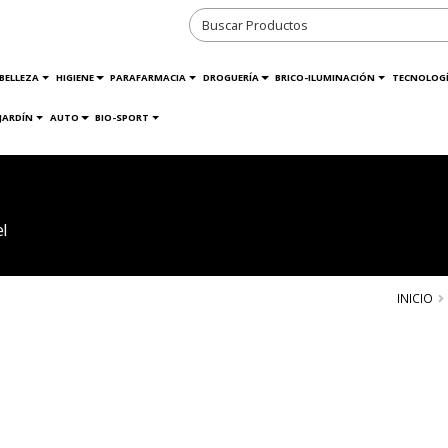
BELLEZA
HIGIENE
PARAFARMACIA
DROGUERÍA
BRICO-ILUMINACIÓN
TECNOLOG
JARDÍN
AUTO
BIO-SPORT
l
INICIO