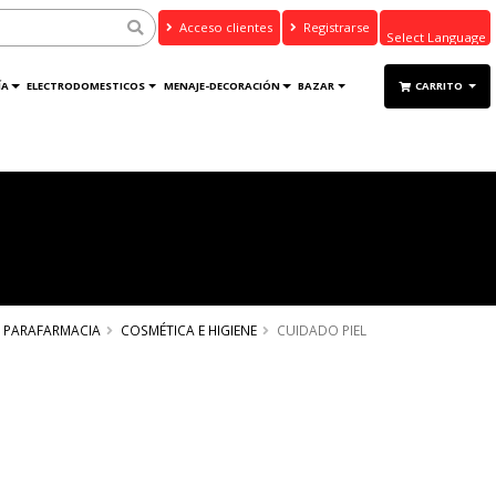
Acceso clientes
Registrarse
Powered by
ÍA
ELECTRODOMESTICOS
MENAJE-DECORACIÓN
BAZAR
CARRITO
Translate
PARAFARMACIA
COSMÉTICA E HIGIENE
CUIDADO PIEL