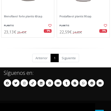
Menoflavol forte plantis 60cap.
Prostaflavol plantis 90cap.
PLANTIS
PLANTIS
23,13€
22,59€
- 9%
- 9%
25,45€
24,85€
Anterior
1
Siguiente
Síguenos en: