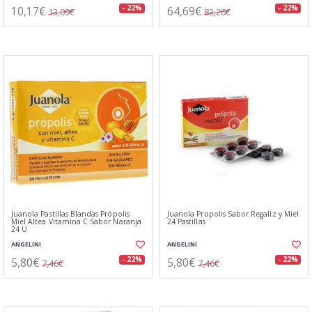
10,17€
64,69€
- 22%
- 22%
13,09€
83,26€
Juanola Pastillas Blandas Própolis
Juanola Propolis Sabor Regaliz y Miel
Miel Altea Vitamina C Sabor Naranja
24 Pastillas
24 U
ANGELINI
ANGELINI
5,80€
5,80€
- 22%
- 22%
7,46€
7,46€