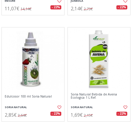
ENSURE
JUANOLA
11,07€
2,14€
- 22%
- 22%
14,14€
2,73€
Soria Natural Bebida de Avena
Edulcosor 100 ml Soria Natural
Ecologica 1 L Ref.
SORIA NATURAL
SORIA NATURAL
2,85€
1,69€
- 22%
- 22%
3,64€
2,15€