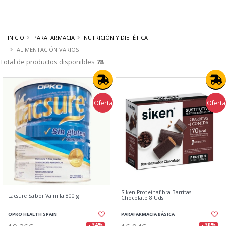
INICIO
PARAFARMACIA
NUTRICIÓN Y DIETÉTICA
ALIMENTACIÓN VARIOS
Total de productos disponibles
78
Oferta
Oferta
Siken Proteinafibra Barritas
Lacsure Sabor Vainilla 800 g
Chocolate 8 Uds
OPKO HEALTH SPAIN
PARAFARMACIA BÁSICA
- 34%
- 30%