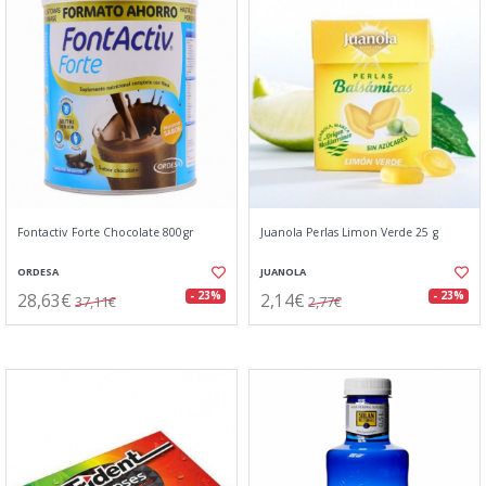
Fontactiv Forte Chocolate 800gr
Juanola Perlas Limon Verde 25 g
ORDESA
JUANOLA
28,63€
2,14€
- 23%
- 23%
37,11€
2,77€