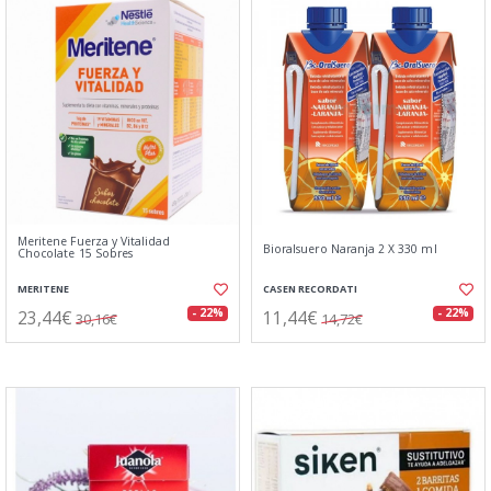
Meritene Fuerza y Vitalidad
Bioralsuero Naranja 2 X 330 ml
Chocolate 15 Sobres
MERITENE
CASEN RECORDATI
23,44€
11,44€
- 22%
- 22%
30,16€
14,72€