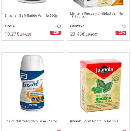
Meritene Fuerza y Vitalidad Vainilla
Bimanan Befit Batido Vainilla 360g
15 Sobres
RICOLA
MERITENE
19,27€
23,45€
- 22%
- 22%
24,62€
29,96€
Ensure Nutrivigor Vainilla 4x220 ml
Juanola Perlas Menta Fresca 25 g