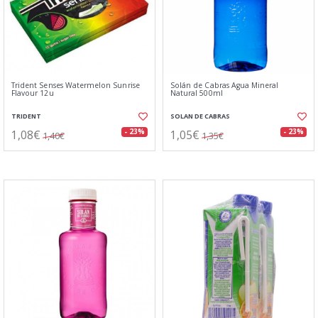
Trident Senses Watermelon Sunrise
Solán de Cabras Agua Mineral
Flavour 12u
Natural 500ml
TRIDENT
SOLAN DE CABRAS
1,08€
1,05€
- 23%
- 23%
1,40€
1,35€