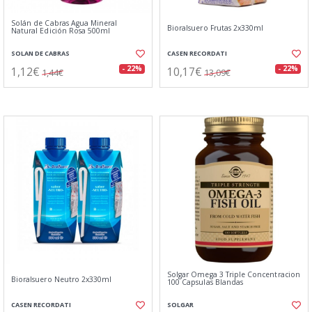
Solán de Cabras Agua Mineral
Bioralsuero Frutas 2x330ml
Natural Edición Rosa 500ml
SOLAN DE CABRAS
CASEN RECORDATI
1,12€
10,17€
- 22%
- 22%
1,44€
13,09€
Solgar Omega 3 Triple Concentracion
Bioralsuero Neutro 2x330ml
100 Capsulas Blandas
CASEN RECORDATI
SOLGAR