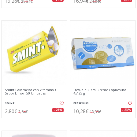
19,26€
16,94€
29,21€
24,04€
Smint Caramelos con Vitamina C
Fresubin 2 Kcal Creme Capuchino
Sabor Limón 50 Unidades
4x125 g
SMINT
FRESENIUS
2,80€
10,28€
- 23%
- 23%
3,64€
13,33€