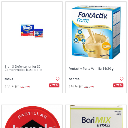
Bion 3 Defense Junior 30
Fontactiv Forte Vainilla 14x30 gr
Comprimidos Masticables
BION3
ORDESA
12,70€
19,50€
- 21%
- 21%
16,11€
24,73€