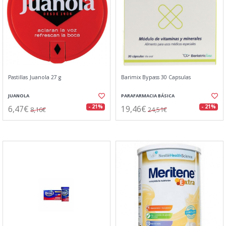
Pastillas Juanola 27 g
Barimix Bypass 30 Capsulas
JUANOLA
PARAFARMACIA BÁSICA
6,47€
19,46€
- 21%
- 21%
8,16€
24,51€