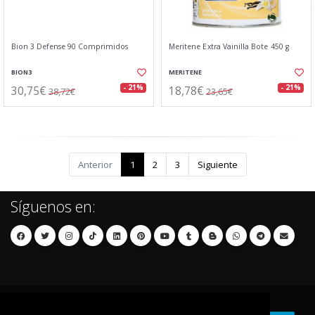
Bion 3 Defense 90 Comprimidos
Meritene Extra Vainilla Bote 450 g
BION3
MERITENE
30,75€
18,78€
- 21%
- 21%
38,72€
23,65€
Anterior
1
2
3
Siguiente
Síguenos en: