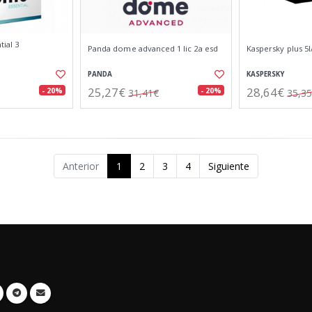
ial 3
Panda dome advanced 1 lic 2a esd
Kaspersky plus 5l
PANDA
KASPERSKY
25,27€
28,64€
- 20%
- 20%
31,41€
35,3
Anterior
1
2
3
4
Siguiente