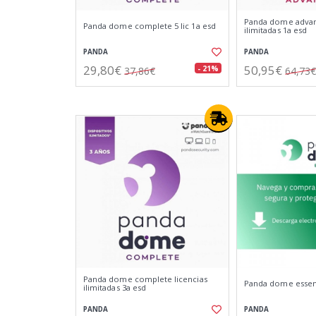
Panda dome advan
Panda dome complete 5 lic 1a esd
ilimitadas 1a esd
PANDA
PANDA
29,80€
50,95€
- 21%
37,86€
64,73€
Panda dome complete licencias
Panda dome essenti
ilimitadas 3a esd
PANDA
PANDA