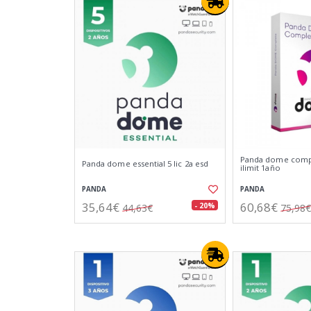
Panda dome compl
Panda dome essential 5 lic 2a esd
ilimit 1año
PANDA
PANDA
35,64€
60,68€
- 20%
44,63€
75,98€