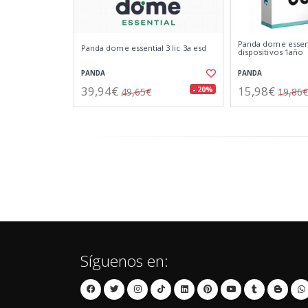
Panda dome essent
Panda dome essential 3 lic 3a esd
dispositivos 1año
PANDA
PANDA
39,94€
15,98€
- 20%
49,65€
19,86€
Síguenos en: