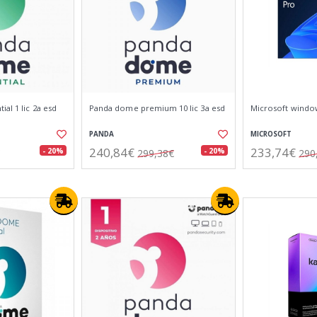
al 1 lic 2a esd
Panda dome premium 10 lic 3a esd
Microsoft window
PANDA
MICROSOFT
240,84€
233,74€
- 20%
- 20%
299,38€
290