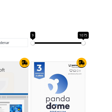
9
1075
denar