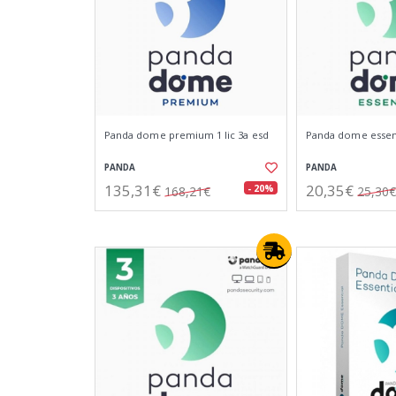
Panda dome premium 1 lic 3a esd
Panda dome essenti
PANDA
PANDA
135,31€
20,35€
- 20%
168,21€
25,30€