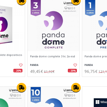
ete dispositivos
Panda dome complete 3 lic 2a esd
Panda dome prem
PANDA
PANDA
49,45€
96,75€
- 20%
- 20%
61,92€
121,