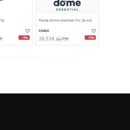
/1a
Panda dome essential 3 lic 2a esd
PANDA
26,53€
- 19%
- 19%
5€
32,75€