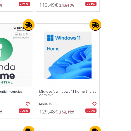
113,49€
- 21%
- 21%
6€
143,13€
tial licencias
Microsoft windows 11 home 64b es
oem dvd
MICROSOFT
129,48€
- 20%
- 20%
3€
162,12€