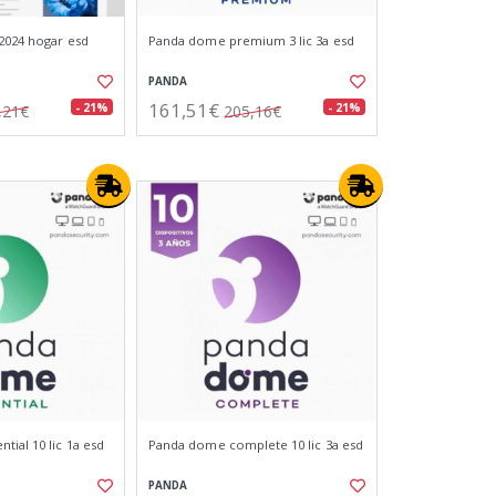
 2024 hogar esd
Panda dome premium 3 lic 3a esd
PANDA
161,51€
- 21%
- 21%
,21€
205,16€
ial 10 lic 1a esd
Panda dome complete 10 lic 3a esd
PANDA