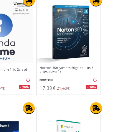
Norton 360 gamers 50gb es 1 us 3
ium 1 lic 2a esd
dispositivo 1a
NORTON
17,39€
- 20%
- 20%
14€
21,62€