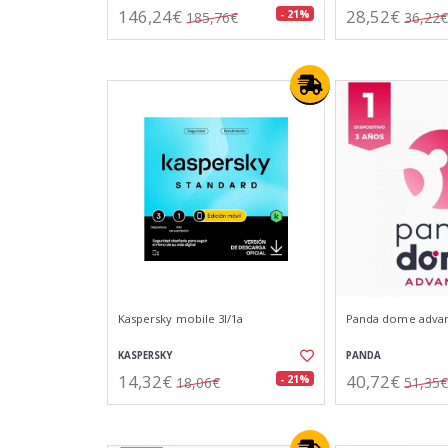
146,24€
28,52€
- 21%
185,76€
36,22€
Kaspersky mobile 3l/1a
Panda dome advanc
KASPERSKY
PANDA
14,32€
40,72€
- 21%
18,06€
51,35€