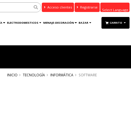
Acceso clientes
Registrarse
Powered by
ÍA
ELECTRODOMESTICOS
MENAJE-DECORACIÓN
BAZAR
CARRITO
Translate
INICIO
TECNOLOGÍA
INFORMÁTICA
SOFTWARE