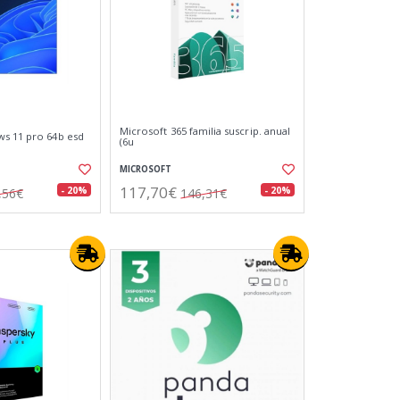
Microsoft 365 familia suscrip. anual
s 11 pro 64b esd
(6u
MICROSOFT
117,70€
- 20%
- 20%
,56€
146,31€