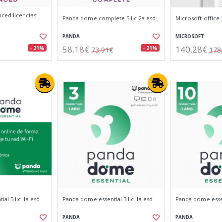
ced licencias
Panda dome complete 5 lic 2a esd
Microsoft office
PANDA
MICROSOFT
58,18€
140,28€
- 21%
- 21%
73,91€
178
al 5 lic 1a esd
Panda dome essential 3 lic 1a esd
Panda dome essent
PANDA
PANDA