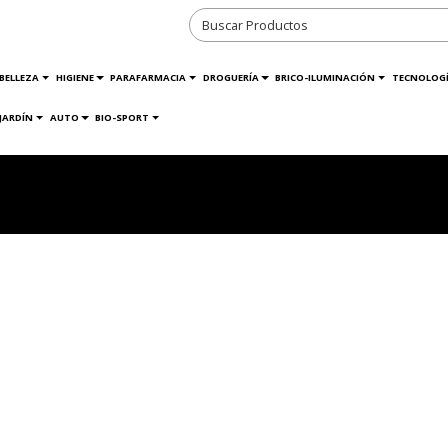
BELLEZA
HIGIENE
PARAFARMACIA
DROGUERÍA
BRICO-ILUMINACIÓN
TECNOLOG
JARDÍN
AUTO
BIO-SPORT