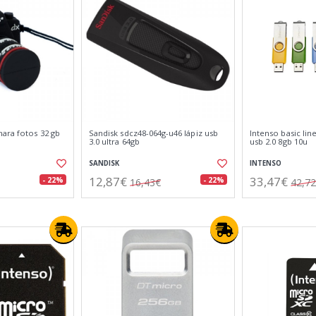
ara fotos 32 gb
Sandisk sdcz48-064g-u46 lápiz usb
Intenso basic lin
3.0 ultra 64gb
usb 2.0 8gb 10u
SANDISK
INTENSO
12,87€
33,47€
- 22%
- 22%
16,43€
42,7