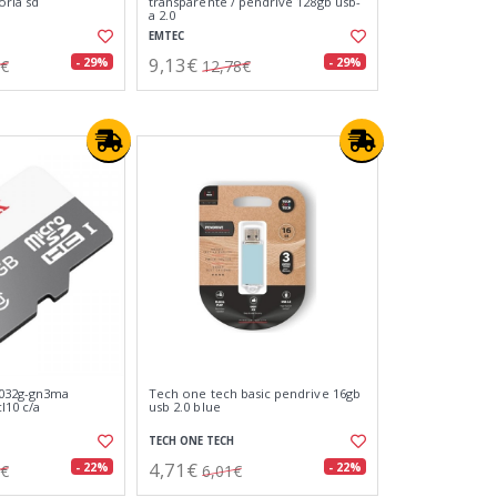
oria sd
transparente / pendrive 128gb usb-
a 2.0
EMTEC
9,13€
- 29%
- 29%
4€
12,78€
-032g-gn3ma
Tech one tech basic pendrive 16gb
l10 c/a
usb 2.0 blue
TECH ONE TECH
4,71€
- 22%
- 22%
2€
6,01€