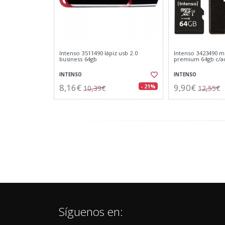
Intenso 3511490 lápiz usb 2.0
Intenso 3423490 mi
business 64gb
premium 64gb c/a
INTENSO
INTENSO
8,16€
9,90€
- 21%
10,39€
12,55€
Síguenos en: