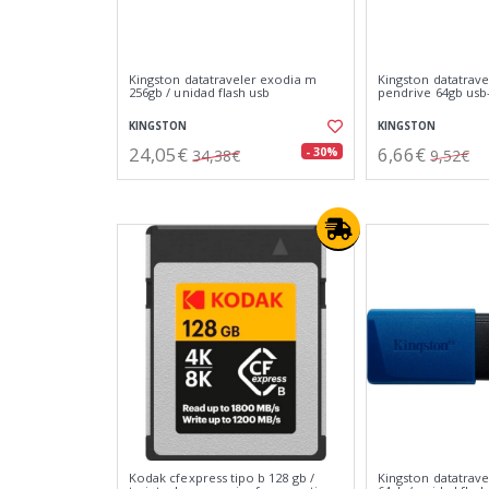
Kingston datatraveler exodia m
Kingston datatravel
256gb / unidad flash usb
pendrive 64gb usb-
KINGSTON
KINGSTON
24,05€
6,66€
- 30%
34,38€
9,52€
Kodak cfexpress tipo b 128 gb /
Kingston datatrav