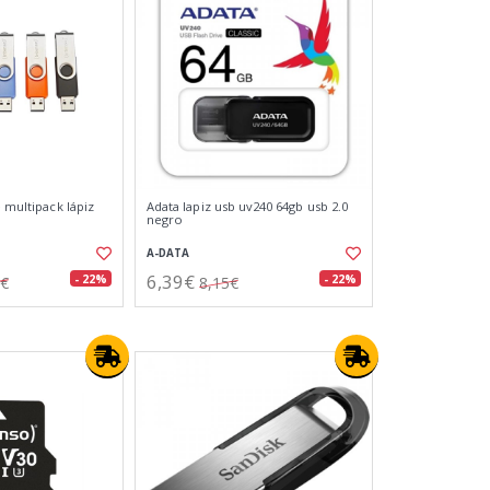
e multipack lápiz
Adata lapiz usb uv240 64gb usb 2.0
negro
A-DATA
6,39€
- 22%
- 22%
2€
8,15€