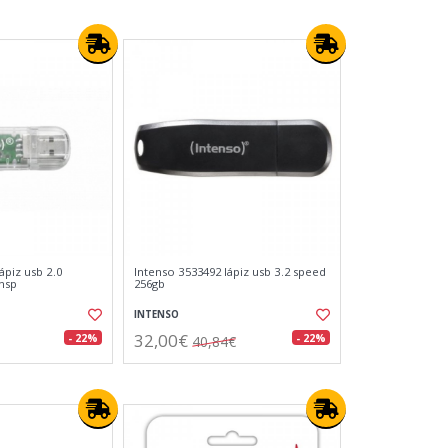
ápiz usb 2.0
Intenso 3533492 lápiz usb 3.2 speed
nsp
256gb
INTENSO
32,00€
- 22%
- 22%
40,84€