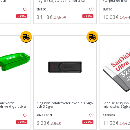
 usb
negro / tarjeta de memoria sd
/ tarjeta de mem
EMTEC
EMTEC
34,18€
10,03€
- 29%
- 29%
47,85€
14,0
mix verde
Kingston datatraveler exodia s 64gb
Sandisk sdsqunr
drive 64gb usb-a
usb 3.2 gen 1
microsdhc 32gb c
KINGSTON
SANDISK
6,23€
11,52€
- 29%
- 22%
8,02€
14,8