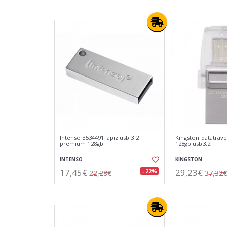
Intenso 3534491 lápiz usb 3.2
Kingston datatrav
premium 128gb
128gb usb3.2
INTENSO
KINGSTON
17,45€
29,23€
- 22%
22,28€
37,32€