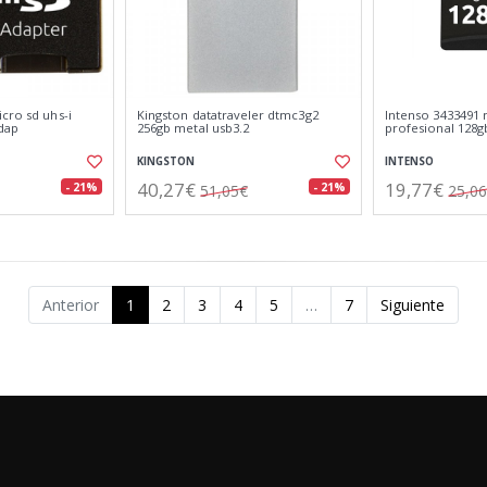
cro sd uhs-i
Kingston datatraveler dtmc3g2
Intenso 3433491 
dap
256gb metal usb3.2
profesional 128g
KINGSTON
INTENSO
40,27€
19,77€
- 21%
- 21%
51,05€
25,0
Anterior
1
2
3
4
5
…
7
Siguiente