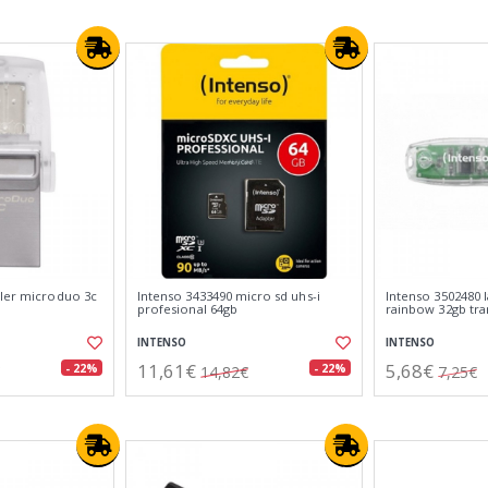
eler microduo 3c
Intenso 3433490 micro sd uhs-i
Intenso 3502480 l
profesional 64gb
rainbow 32gb tra
INTENSO
INTENSO
11,61€
5,68€
- 22%
- 22%
14,82€
7,25€