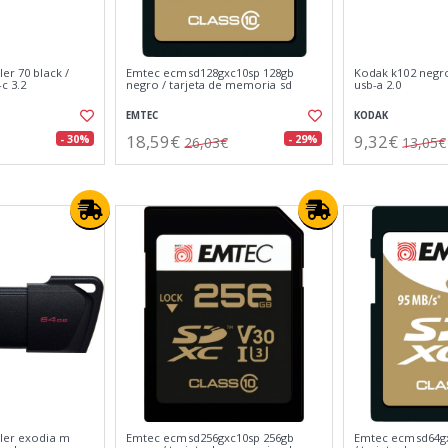
er 70 black /
Emtec ecmsd128gxc10sp 128gb
Kodak k102 negro
c 3.2
negro / tarjeta de memoria sd
usb-a 2.0
EMTEC
KODAK
18,59€
9,32€
- 30%
- 29%
26,03€
13,05€
eler exodia m
Emtec ecmsd256gxc10sp 256gb
Emtec ecmsd64gx