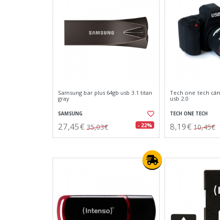
Samsung bar plus 64gb usb 3.1 titan
Tech one tech cám
gray
usb 2.0
SAMSUNG
TECH ONE TECH
27,45€
8,19€
- 22%
35,03€
10,45€