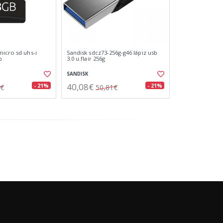
micro sd uhs-i
Sandisk sdcz73-256g-g46 lápiz usb
b
3.0 u.flair 256g
SANDISK
40,08€
- 21%
- 21%
6€
50,81€