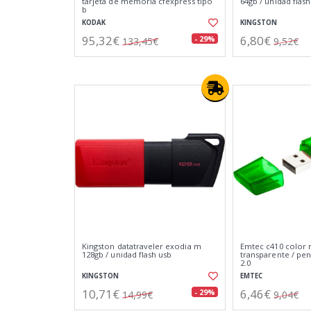
tarjeta de memoria cfexpress tipo
64gb / unidad flash
b
KODAK
KINGSTON
95,32€
6,80€
- 29%
133,45€
9,52€
Kingston datatraveler exodia m
Emtec c410 color 
128gb / unidad flash usb
transparente / pen
2.0
KINGSTON
EMTEC
10,71€
6,46€
- 29%
14,99€
9,04€