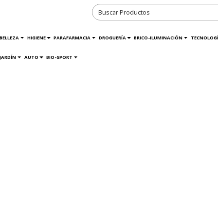
BELLEZA
HIGIENE
PARAFARMACIA
DROGUERÍA
BRICO-ILUMINACIÓN
TECNOLOG
JARDÍN
AUTO
BIO-SPORT