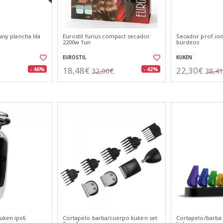
asy plancha lila
Eurostil furius compact secador
Secador prof.ion
2200w 1un
burdeos
EUROSTIL
KUKEN
18,48€
22,30€
- 46%
- 42%
32,00€
38,4
kuken ipx6
Cortapelo barba/cuerpo kuken set
Cortapelo/barba 