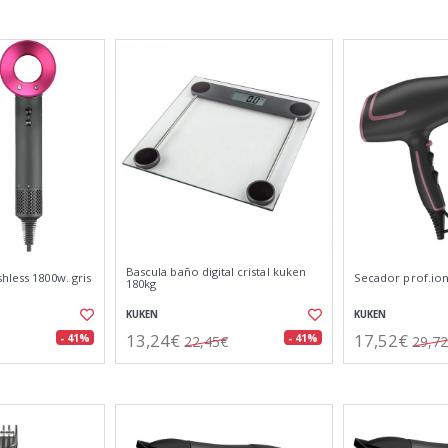
Bascula baño digital cristal kuken
hless 1800w. gris
Secador prof.ion
180kg
KUKEN
KUKEN
13,24€
17,52€
- 41%
- 41%
22,45€
29,7