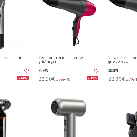
cuerpo kuken
Secador prof.ionico 2100w.
Secador prof.ion
gris/magen
gris/dorado
KUKEN
KUKEN
22,30€
22,30€
- 41%
- 41%
37,64€
37,6