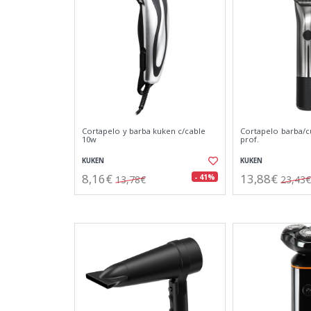
Cortapelo y barba kuken c/cable
Cortapelo barba/
10w
prof.
KUKEN
KUKEN
8,16€
13,88€
- 41%
13,78€
23,43€