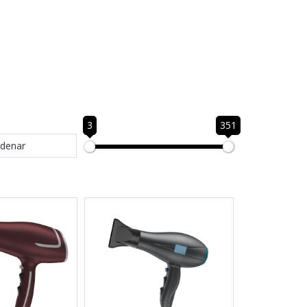
3
351
denar