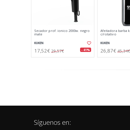
Secador prof. ionico 2000w. negro
Afeitadora barba 
mate
c/rotativo
KUKEN
KUKEN
17,52€
26,87€
- 41%
29,57€
45,34€
Síguenos en: