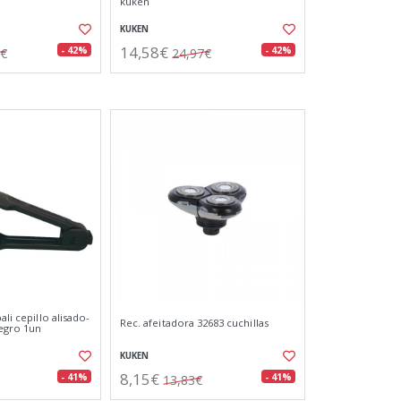
kuken
KUKEN
14,58€
- 42%
- 42%
7€
24,97€
ali cepillo alisado-
Rec. afeitadora 32683 cuchillas
egro 1un
KUKEN
8,15€
- 41%
- 41%
13,83€