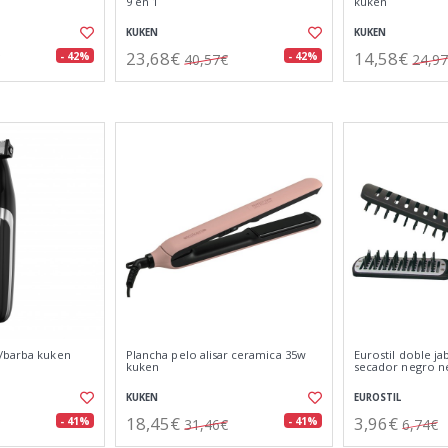
9 en 1
kuken
KUKEN
KUKEN
23,68€
14,58€
- 42%
- 42%
40,57€
24,9
/barba kuken
Plancha pelo alisar ceramica 35w
Eurostil doble jab
kuken
secador negro n
KUKEN
EUROSTIL
18,45€
3,96€
- 41%
- 41%
31,46€
6,74€