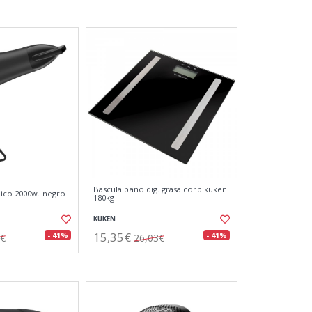
Bascula baño dig. grasa corp.kuken
ico 2000w. negro
180kg
KUKEN
15,35€
- 41%
- 41%
2€
26,03€