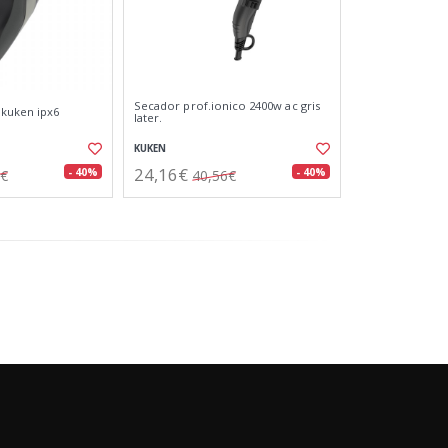
Secador prof.ionico 2400w ac gris
 kuken ipx6
later.
KUKEN
24,16€
- 40%
- 40%
6€
40,56€