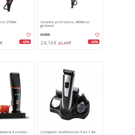
ico 2100w.
Secador prof.ionico 2400w ac
gris/azul
KUKEN
24,16€
- 42%
- 42%
1€
41,60€
bateria 6 niveles
Cortapelo multifuncion 9 en 1 3w