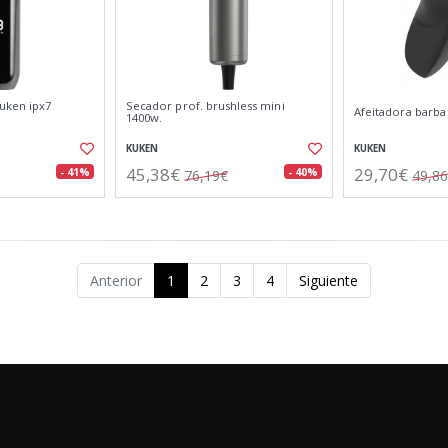
kuken ipx7
Secador prof. brushless mini
Afeitadora barba
1400w.
KUKEN
KUKEN
45,38€
29,70€
- 41%
- 40%
76,19€
49,8
Anterior
1
2
3
4
Siguiente