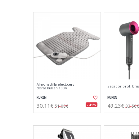
Almohadilla elect.cervi-
Secador prof. brus
dorsa.kuken 100w
KUKEN
KUKEN
30,11€
49,23€
- 41%
51,08€
83,50€