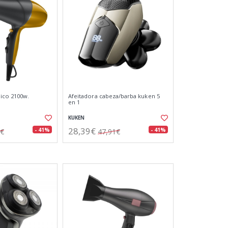
ico 2100w.
Afeitadora cabeza/barba kuken 5
en 1
KUKEN
28,39€
- 41%
- 41%
4€
47,91€