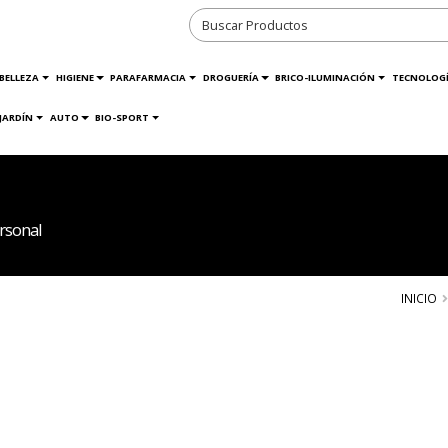
BELLEZA
HIGIENE
PARAFARMACIA
DROGUERÍA
BRICO-ILUMINACIÓN
TECNOLOG
JARDÍN
AUTO
BIO-SPORT
rsonal
INICIO