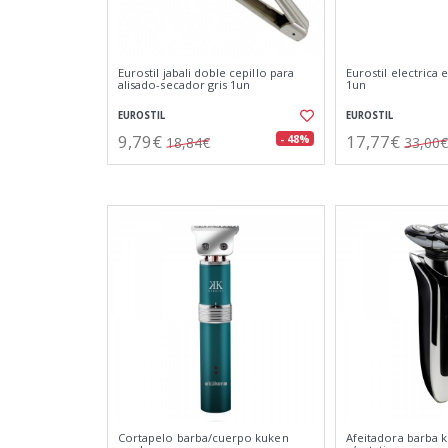
Eurostil jabali doble cepillo para
Eurostil electrica e
alisado-secador gris 1un
1un
EUROSTIL
EUROSTIL
9,79€
17,77€
- 48%
18,84€
33,00€
Cortapelo barba/cuerpo kuken
Afeitadora barba 