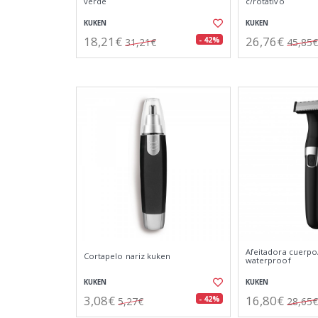
verde
c/rotativo
KUKEN
KUKEN
18,21€
26,76€
- 42%
31,21€
45,85€
Afeitadora cuerpo
Cortapelo nariz kuken
waterproof
KUKEN
KUKEN
3,08€
16,80€
- 42%
5,27€
28,65€