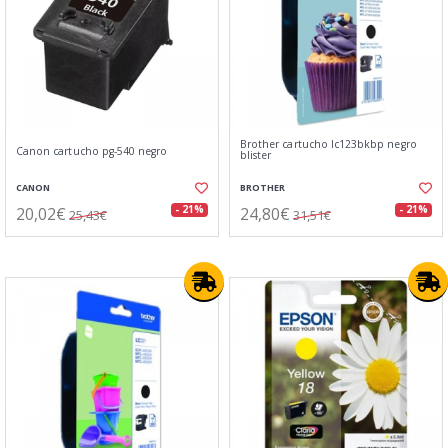
Brother cartucho lc123bkbp negro
Canon cartucho pg-540 negro
blister
CANON
BROTHER
20,02€
24,80€
- 21%
- 21%
25,43€
31,51€