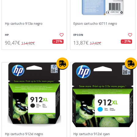
Hp cartucho 913a negro
Epson cartucho t0711 negro
HP
EPSON
90,47€
13,87€
- 21%
- 21%
114,92€
17,62€
Hp cartucho 912xl negro
Hp cartucho 912xl cyan