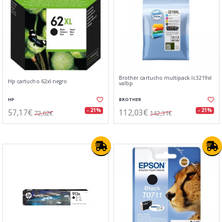
Brother cartucho multipack lc3219xl
Hp cartucho 62xl negro
valbp
HP
BROTHER
57,17€
112,03€
- 21%
- 21%
72,62€
142,31€