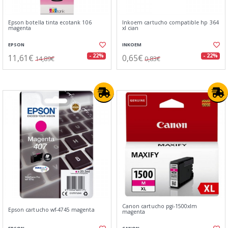
Epson botella tinta ecotank 106
Inkoem cartucho compatible hp 364
magenta
xl cian
EPSON
INKOEM
11,61€
0,65€
- 22%
- 22%
14,89€
0,83€
Canon cartucho pgi-1500xlm
Epson cartucho wf-4745 magenta
magenta