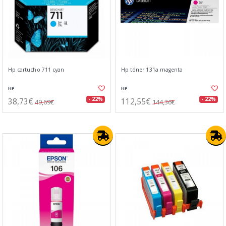
Hp cartucho 711 cyan
Hp tóner 131a magenta
HP
HP
38,73€
112,55€
- 22%
- 22%
49,69€
144,36€