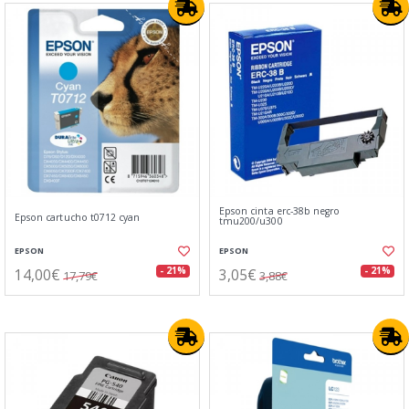
Epson cinta erc-38b negro
Epson cartucho t0712 cyan
tmu200/u300
EPSON
EPSON
14,00€
3,05€
- 21%
- 21%
17,79€
3,88€