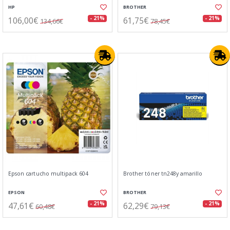
HP
BROTHER
106,00€
61,75€
- 21%
- 21%
134,66€
78,45€
Epson cartucho multipack 604
Brother tóner tn248y amarillo
EPSON
BROTHER
47,61€
62,29€
- 21%
- 21%
60,48€
79,13€