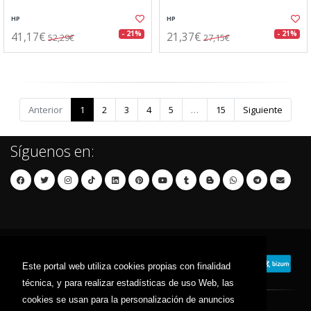
HP
HP
41,17€
21,37€
- 21%
- 21%
52,29€
27,15€
Anterior
1
2
3
4
5
…
15
Siguiente
Síguenos en:
Este portal web utiliza cookies propias con finalidad
técnica, y para realizar estadísticas de uso Web, las
cookies se usan para la personalización de anuncios