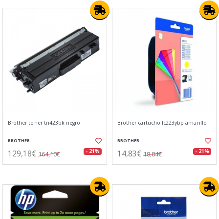
Brother tóner tn423bk negro
Brother cartucho lc223ybp amarillo
BROTHER
BROTHER
129,18€
14,83€
- 21%
- 21%
164,10€
18,84€