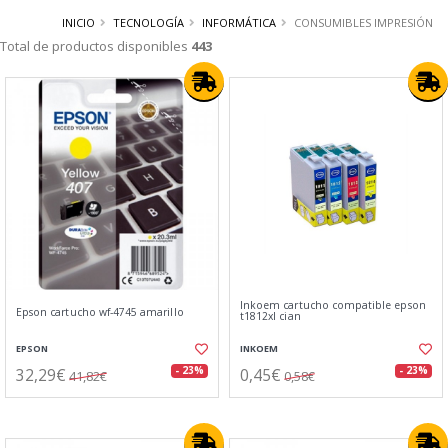
INICIO
TECNOLOGÍA
INFORMÁTICA
CONSUMIBLES IMPRESIÓN
Total de productos disponibles
443
Inkoem cartucho compatible epson
Epson cartucho wf-4745 amarillo
t1812xl cian
EPSON
INKOEM
32,29€
0,45€
- 23%
- 23%
41,82€
0,58€