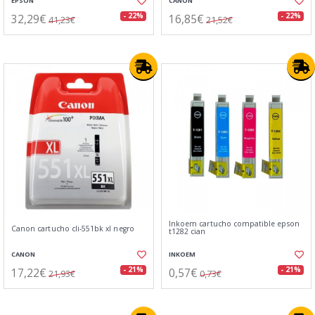
EPSON
CANON
32,29€
16,85€
- 22%
- 22%
41,23€
21,52€
Inkoem cartucho compatible epson
Canon cartucho cli-551bk xl negro
t1282 cian
CANON
INKOEM
17,22€
0,57€
- 21%
- 21%
21,93€
0,73€