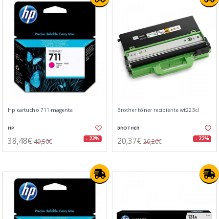
Hp cartucho 711 magenta
Brother tóner recipiente wt223cl
HP
BROTHER
38,48€
20,37€
- 22%
- 22%
49,50€
26,20€