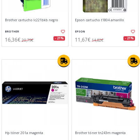
Brother cartucho lc221bkb negro
Epson cartucho t1804 amarillo
BROTHER
EPSON
16,36€
11,67€
- 21%
- 21%
20,79€
14,82€
Hp tóner 201a magenta
Brother tóner tn243m magenta