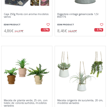
Caja 250g flores con aroma modelos
Regadera vintage galvanizada 1,5l
varios
850776
EDM PRODUCT
EDM PRODUCT
4,86€
8,46€
- 57%
- 57%
11,37€
19,62€
Maceta de planta verde, 25 cm, con
Maceta colgante de suculenta, 20 cm,
tiesto de colores surtidos, modelos
modelos variados
variados