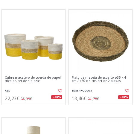
Cubre macetero de cuerda de papel
Plato de maceta de esparto ø35 x 4
tricolor, set de 4 piezas
cm / ø50 x 4 cm, set de 2 piezas
KSD
EDM PRODUCT
22,23€
13,46€
- 38%
- 38%
35,99€
21,78€