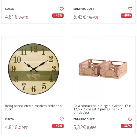
KUKEN
EDM PRODUCT
4,81€
6,43€
- 40%
- 40%
8,01€
10,70€
Reloj pared efecto madera redondo
Caja almacenaje plegable arena 17 x
25cm
12,5 x 7 cm set 2 piezas (pack 2
unidades)
KUKEN
EDM PRODUCT
4,81€
5,32€
- 40%
- 38%
7,97€
8,62€