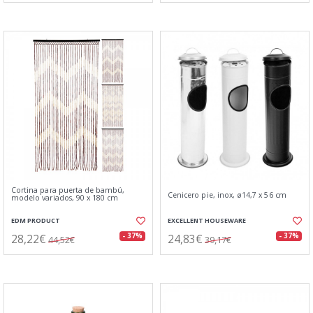
Cortina para puerta de bambú,
Cenicero pie, inox, ø14,7 x 56 cm
modelo variados, 90 x 180 cm
EDM PRODUCT
EXCELLENT HOUSEWARE
28,22€
24,83€
- 37%
- 37%
44,52€
39,17€