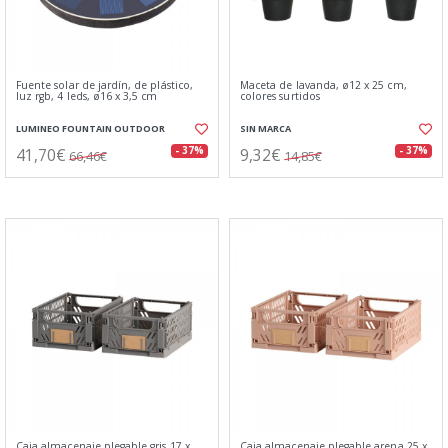
Fuente solar de jardín, de plástico,
Maceta de lavanda, ø12 x 25 cm,
luz rgb, 4 leds, ø16 x 3,5 cm
colores surtidos
LUMINEO FOUNTAIN OUTDOOR
SIN MARCA
41,70€
9,32€
- 37%
- 37%
66,46€
14,85€
Caja almacenaje plegable gris 17 x
Caja almacenaje plegable arena 25 x