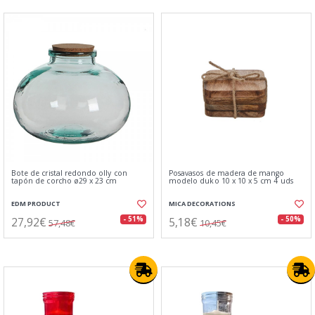
Bote de cristal redondo olly con
Posavasos de madera de mango
tapón de corcho ø29 x 23 cm
modelo duko 10 x 10 x 5 cm 4 uds
EDM PRODUCT
MICA DECORATIONS
27,92€
5,18€
- 51%
- 50%
57,48€
10,45€