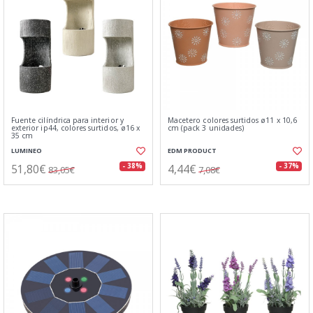
Fuente cilíndrica para interior y
Macetero colores surtidos ø11 x 10,6
exterior ip44, colores surtidos, ø16 x
cm (pack 3 unidades)
35 cm
LUMINEO
EDM PRODUCT
51,80€
4,44€
- 38%
- 37%
83,05€
7,08€