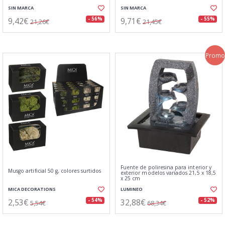
SIN MARCA
SIN MARCA
9,42€
9,71€
- 56%
- 55%
21,26€
21,45€
Promo
Fuente de poliresina para interior y
Musgo artificial 50 g, colores surtidos
exterior modelos variados 21,5 x 18,5
x 25 cm
MICA DECORATIONS
LUMINEO
2,53€
32,88€
- 54%
- 52%
5,54€
68,34€