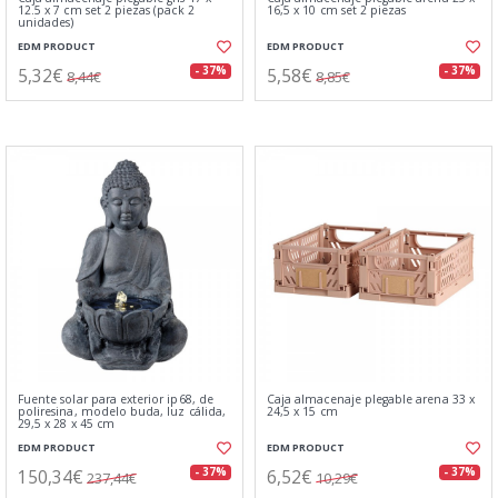
12.5 x 7 cm set 2 piezas (pack 2
16,5 x 10 cm set 2 piezas
unidades)
EDM PRODUCT
EDM PRODUCT
5,32€
5,58€
- 37%
- 37%
8,44€
8,85€
Fuente solar para exterior ip68, de
Caja almacenaje plegable arena 33 x
poliresina, modelo buda, luz cálida,
24,5 x 15 cm
29,5 x 28 x 45 cm
EDM PRODUCT
EDM PRODUCT
150,34€
6,52€
- 37%
- 37%
237,44€
10,29€