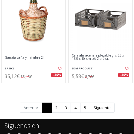
Caja almacenaje plegable gris 25 x
Garrafa caña y mimbre 2l.
16,5 x 10 cm set 2 piezas
BASICS
EDM PRODUCT
35,12€
5,58€
- 36%
- 36%
55,15€
8,76€
Anterior
1
2
3
4
5
Siguiente
Síguenos en: