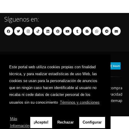
Síguenos en:
Este portal web utiliza cookies propias con finalidad
técnica, y para realizar estadísticas de uso Web, las
cookies se usan para la personalización de anuncios
que en ningún caso hacen identificable al usuario no
Contacto
Aviso Legal
Condiciones de compra
Política de envíos
Política de devolución
Política de Privacidad
recaba ni cede datos de carácter personal de los
Política de Cookies
Sitemap
usuarios sin su conocimiento
Términos y condiciones
© 2026 - Todos los derechos reservados.
Más
¡Acepto!
Rechazar
Configurar
Información