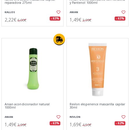
reparadora 275ml
y Pantenol 1000ml
KALLOS
ANIAN
2,22€
1,49€
- 63%
- 63%
6,00€
3,99€
Anian acondicionador natural
Revlon eksperience mascarilla capilar
1000ml
30ml
ANIAN
REVLON
1,49€
1,69€
- 63%
- 62%
3,99€
4,50€