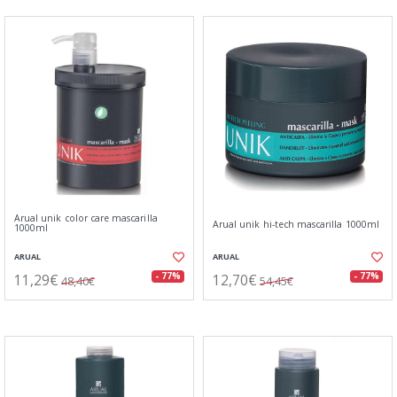
Arual unik color care mascarilla
Arual unik hi-tech mascarilla 1000ml
1000ml
ARUAL
ARUAL
11,29€
12,70€
- 77%
- 77%
48,40€
54,45€