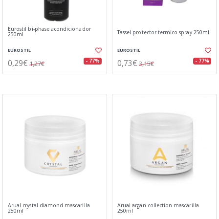
Eurostil bi-phase acondicionador
Tassel protector termico spray 250ml
250ml
EUROSTIL
EUROSTIL
0,29€
0,73€
- 77%
- 77%
1,27€
3,15€
Arual crystal diamond mascarilla
Arual argan collection mascarilla
250ml
250ml