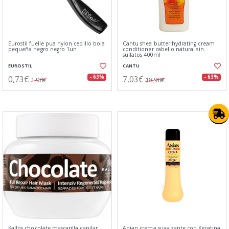
Eurostil fuelle pua nylon cepillo bola
Cantu shea butter hydrating cream
pequeña negro negro 1un
conditioner cabello natural sin
sulfatos 400ml
EUROSTIL
CANTU
0,73€
7,03€
- 63%
- 63%
1,98€
18,98€
Kallos chocolate mascarilla capilar
Anian crema suavizante con Keratina