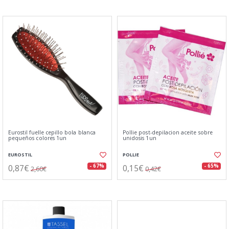
Eurostil fuelle cepillo bola blanca
Pollie post-depilacion aceite sobre
pequeños colores 1un
unidosis 1un
EUROSTIL
POLLIE
0,87€
0,15€
- 67%
- 65%
2,60€
0,42€