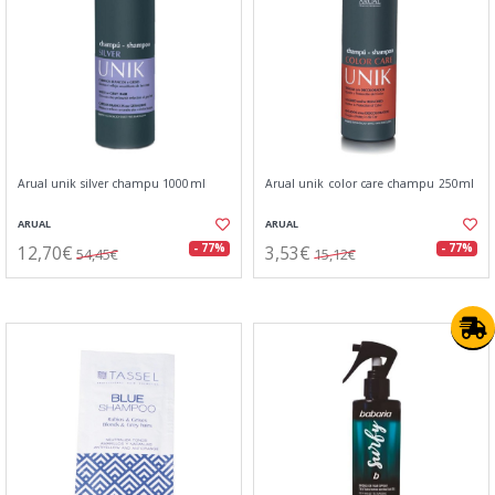
Arual unik silver champu 1000ml
Arual unik color care champu 250ml
ARUAL
ARUAL
12,70€
3,53€
- 77%
- 77%
54,45€
15,12€