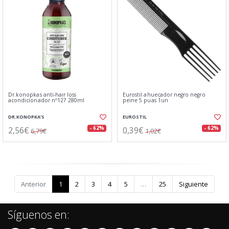
Dr.konopkas anti-hair loss
Eurostil ahuecador negro negro
acondicionador nº127 280ml
peine 5 puas 1un
DR.KONOPKA'S
EUROSTIL
2,56€
0,39€
- 62%
- 62%
6,79€
1,02€
Anterior
1
2
3
4
5
…
25
Siguiente
Síguenos en: