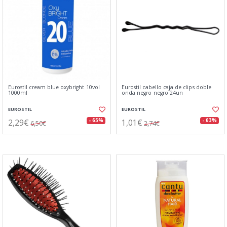
Eurostil cream blue oxybright 10vol
Eurostil cabello caja de clips doble
1000ml
onda negro negro 24un
EUROSTIL
EUROSTIL
2,29€
1,01€
- 65%
- 63%
6,50€
2,74€