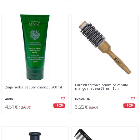
Eurostil termico ceramico cepillo
Ziaja herbal sebum champu 200ml
mango madera 38mm 1un
ZIAJA
EUROSTIL
4,51€
3,22€
- 62%
- 62%
12,00€
8,56€