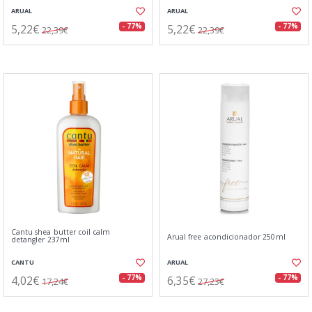
ARUAL
ARUAL
5,22€
5,22€
- 77%
- 77%
22,39€
22,39€
Cantu shea butter coil calm
Arual free acondicionador 250ml
detangler 237ml
CANTU
ARUAL
4,02€
6,35€
- 77%
- 77%
17,24€
27,23€