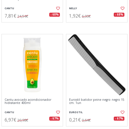
CANTU
NELLY
7,81€
1,92€
- 68%
- 68%
24,54€
6,00€
Cantu avocado acondicionador
Eurostil batidor peine negro negro 15
hidratante 400ml
cm. 1un
CANTU
EUROSTIL
6,97€
0,21€
- 67%
- 67%
20,98€
0,64€