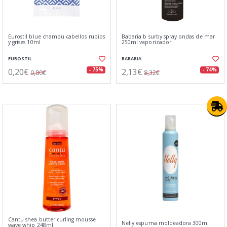
Eurostil blue champu cabellos rubios
Babaria b surby spray ondas de mar
y grises 10ml
250ml vaporizador
EUROSTIL
BABARIA
0,20€
2,13€
- 75%
- 74%
0,80€
8,32€
Cantu shea butter curling mousse
Nelly espuma moldeadora 300ml
wave whip 248ml