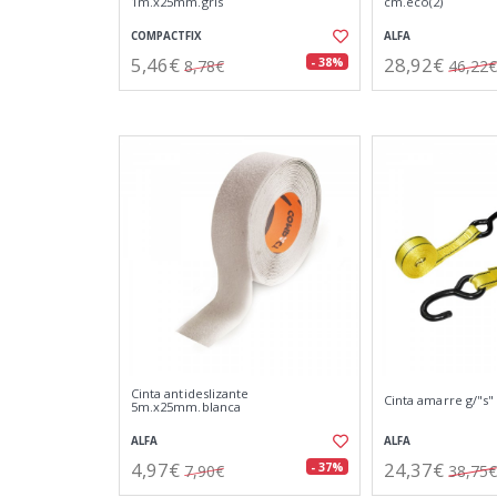
1m.x25mm.gris
cm.eco(2)
COMPACTFIX
ALFA
5,46€
28,92€
- 38%
8,78€
46,22€
Cinta antideslizante
Cinta amarre g/"s"
5m.x25mm.blanca
ALFA
ALFA
4,97€
24,37€
- 37%
7,90€
38,75€