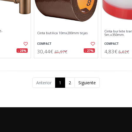
1-
Cinta burlete tr
Cinta butilica 10mx200mm tejas
5m.x350mm.
COMPACT
COMPACT
30,44€
4,83€
- 28%
- 27%
41,97€
6,62€
Anterior
1
2
Siguiente