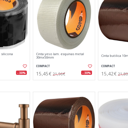
 silicona
Cinta yeso lam. esquinas metal
Cinta butilica 1
30mx50mm
COMPACT
COMPACT
15,45€
15,42€
- 30%
- 30%
21,96€
21,8