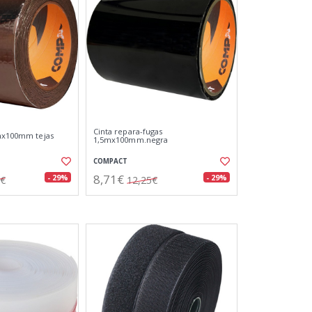
Cinta repara-fugas
0mx100mm tejas
1,5mx100mm.negra
COMPACT
8,71€
- 29%
- 29%
0€
12,25€