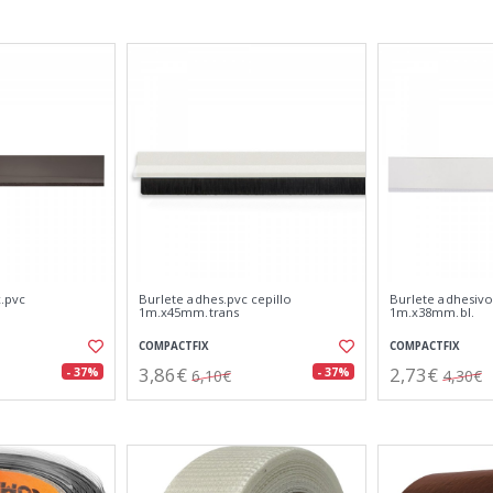
x.pvc
Burlete adhes.pvc cepillo
Burlete adhesivo
1m.x45mm.trans
1m.x38mm.bl.
COMPACTFIX
COMPACTFIX
3,86€
2,73€
- 37%
- 37%
6,10€
4,30€