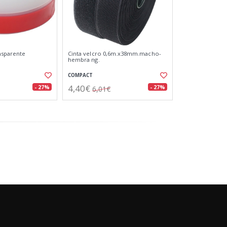
ansparente
Cinta velcro 0,6m.x38mm.macho-
hembra ng.
COMPACT
4,40€
- 27%
- 27%
6,01€