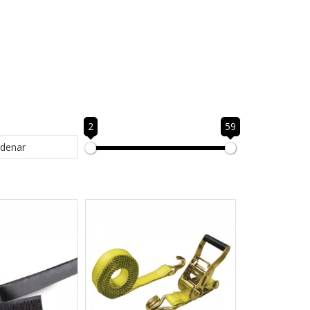
2
59
denar