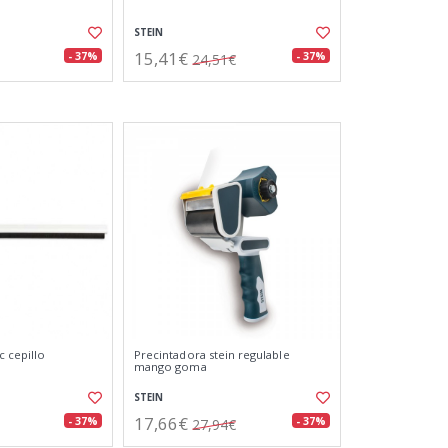
STEIN
15,41€
- 37%
- 37%
24,51€
c cepillo
Precintadora stein regulable
mango goma
STEIN
17,66€
- 37%
- 37%
27,94€