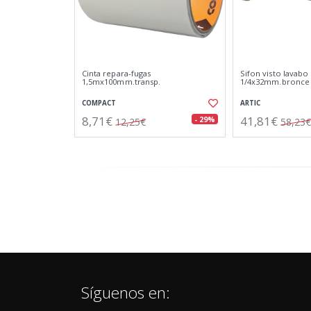
Cinta repara-fugas
Sifon visto lavabo 
1,5mx100mm.transp.
1/4x32mm.bronce
COMPACT
ARTIC
8,71€
41,81€
- 29%
12,25€
58,23€
Síguenos en: