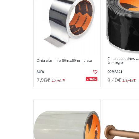
Cinta autoadhesiva
Cinta aluminio 50m.x50mm.plata
3m.negra
ALFA
COMPACT
7,98€
9,40€
- 36%
12,55€
13,43€