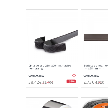
Cinta velcro 25m.x20mm.macho-
Burlete adhes. fle
hembra ng.
1m.x38mm.mrr.
COMPACTFIX
COMPACTFIX
58,42€
2,73€
- 37%
92,40€
4,32€