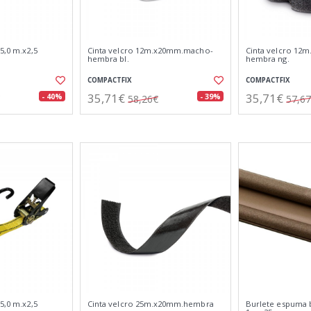
5,0 m.x2,5
Cinta velcro 12m.x20mm.macho-
Cinta velcro 12
hembra bl.
hembra ng.
COMPACTFIX
COMPACTFIX
35,71€
35,71€
- 40%
- 39%
58,26€
57,6
5,0 m.x2,5
Cinta velcro 25m.x20mm.hembra
Burlete espuma 