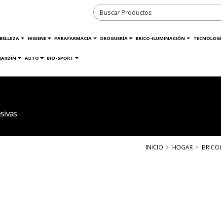
BELLEZA
HIGIENE
PARAFARMACIA
DROGUERÍA
BRICO-ILUMINACIÓN
TECNOLOG
JARDÍN
AUTO
BIO-SPORT
sivas
INICIO
HOGAR
BRICO