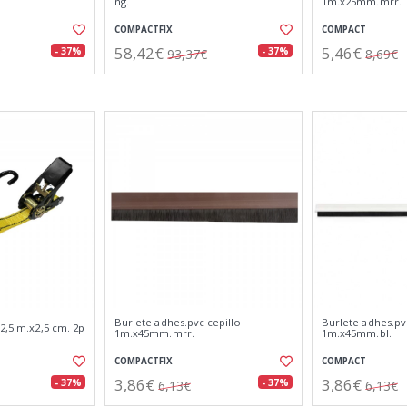
ng.
1m.x25mm.mrr.
COMPACTFIX
COMPACT
58,42€
5,46€
- 37%
- 37%
93,37€
8,69€
Burlete adhes.pvc cepillo
Burlete adhes.pv
 2,5 m.x2,5 cm. 2p
1m.x45mm.mrr.
1m.x45mm.bl.
COMPACTFIX
COMPACT
3,86€
3,86€
- 37%
- 37%
6,13€
6,13€