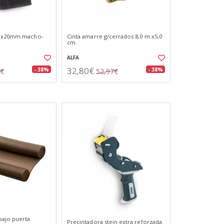
m.x20mm.macho-
Cinta amarre g/cerrados 8,0 m.x5,0
cm.
ALFA
32,80€
- 38%
- 38%
7€
52,97€
bajo puerta
Precintadora stein extra reforzada