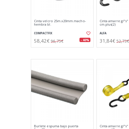
Cinta velcro 25m.x20mm.macho-
Cinta amarre g/"s" 
hembra bl.
cm.plus(2)
COMPACTFIX
ALFA
58,42€
31,84€
- 40%
96,75€
52,73€
Burlete espuma bajo puerta
Cinta amarre g/"s" 