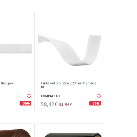
 flex.pvc
Cinta velcro 25m.x20mm.hembra
bl.
COMPACTFIX
58,42€
- 36%
- 36%
91,91€