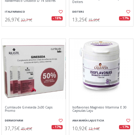
Italfarmaco Ovusitol D 14 Sobres
Deiters
ITALFARMACO
DEITERS
26,97€
13,25€
- 18%
- 17%
32,71€
15,95€
Cumlaude Gineseda 2x30 Caps
Isoflavonas Magnesio Vitamina E 30
Promo
Capsulas Laju
DERMOFARM
ANA MARÍA LAJUSTICIA
37,75€
10,92€
- 17%
- 17%
45,45€
13,14€