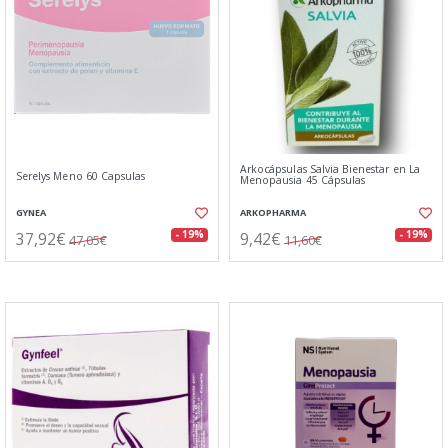
Arkocápsulas Salvia Bienestar en La
Serelys Meno 60 Capsulas
Menopausia 45 Cápsulas
GYNEA
ARKOPHARMA
37,92€
9,42€
- 19%
- 19%
47,05€
11,60€