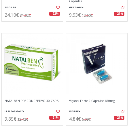
Cápsulas
SEID LAB
GESTAGYN
24,10€
9,93€
- 22%
- 21%
31,02€
12,60€
NATALBEN PRECONCEPTIVO 30 CAPS
Vigarex Forte 2 Cápsulas 650mg
ITALFARMACO
VIGAREX
9,85€
4,84€
- 21%
- 21%
12,42€
6,09€