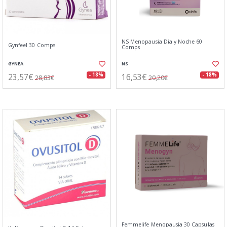
NS Menopausia Dia y Noche 60
Gynfeel 30 Comps
Comps
GYNEA
NS
23,57€
16,53€
- 18%
- 18%
28,83€
20,20€
Femmelife Menopausia 30 Capsulas