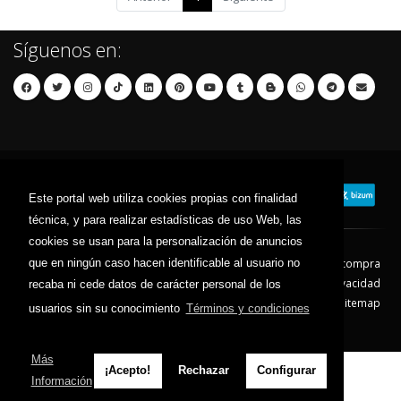
Síguenos en:
Este portal web utiliza cookies propias con finalidad
técnica, y para realizar estadísticas de uso Web, las
cookies se usan para la personalización de anuncios
que en ningún caso hacen identificable al usuario no
Contacto
Aviso Legal
Condiciones de compra
Política de envíos
Política de devolución
Política de Privacidad
recaba ni cede datos de carácter personal de los
Política de Cookies
Sitemap
usuarios sin su conocimiento
Términos y condiciones
© 2026 - Todos los derechos reservados.
Más
¡Acepto!
Rechazar
Configurar
Información