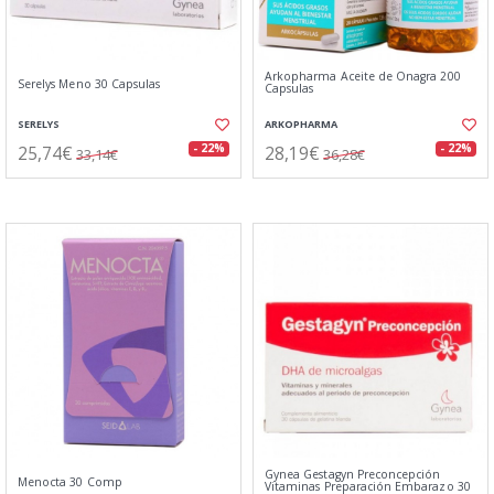
Arkopharma Aceite de Onagra 200
Serelys Meno 30 Capsulas
Capsulas
SERELYS
ARKOPHARMA
25,74€
28,19€
- 22%
- 22%
33,14€
36,28€
Gynea Gestagyn Preconcepción
Menocta 30 Comp
Vitaminas Preparación Embarazo 30