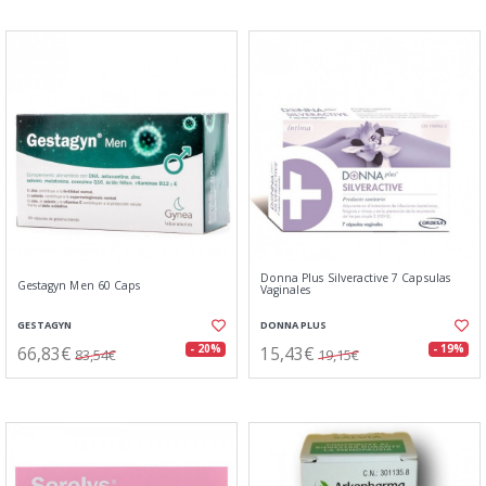
Donna Plus Silveractive 7 Capsulas
Gestagyn Men 60 Caps
Vaginales
GESTAGYN
DONNA PLUS
66,83€
15,43€
- 20%
- 19%
83,54€
19,15€