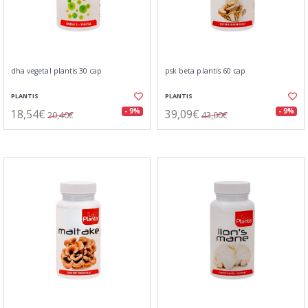
dha vegetal plantis 30 cap
psk beta plantis 60 cap
PLANTIS
PLANTIS
18,54€
39,09€
- 9%
- 9%
20,40€
43,00€