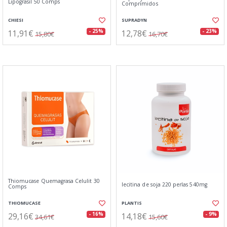
Lipograsil 50 Comps
Comprimidos
CHIESI
SUPRADYN
11,91€
12,78€
- 25%
- 23%
15,80€
16,70€
Thiomucase Quemagrasa Celulit 30
lecitina de soja 220 perlas 540mg
Comps
THIOMUCASE
PLANTIS
29,16€
14,18€
- 16%
- 9%
34,61€
15,60€