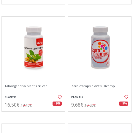
Ashwagandha plantis 60 cap
Zero cramps plantis 60comp
PLANTIS
PLANTIS
16,50€
9,68€
- 9%
- 9%
18,15€
10,65€