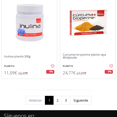
Curcuma+bioperine plantis caja
Inulina plantis 300g
60cápsulas
PLANTIS
PLANTIS
11,09€
24,77€
- 9%
- 9%
12,20€
27,25€
Anterior
1
2
3
Siguiente
Síguenos en: