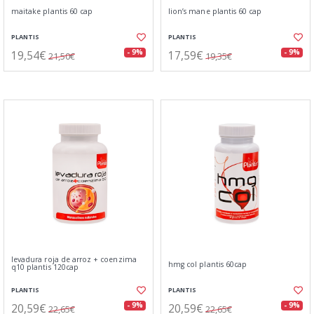
maitake plantis 60 cap
lion’s mane plantis 60 cap
PLANTIS
PLANTIS
19,54€
17,59€
- 9%
- 9%
21,50€
19,35€
levadura roja de arroz + coenzima
hmg col plantis 60cap
q10 plantis 120cap
PLANTIS
PLANTIS
20,59€
20,59€
- 9%
- 9%
22,65€
22,65€