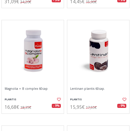
31,09€
14,45€
- 9%
- 9%
34,20€
15,90€
Magnolia + B complex 60cap
Lentinan plantis 60cap.
PLANTIS
PLANTIS
16,68€
15,95€
- 9%
- 9%
18,35€
17,55€