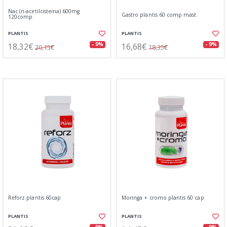
Nac (n-acetilcisteina) 600mg
Gastro plantis 60 comp mast
120comp
PLANTIS
PLANTIS
18,32€
16,68€
- 9%
- 9%
20,15€
18,35€
Reforz plantis 60cap
Moringa + cromo plantis 60 cap
PLANTIS
PLANTIS