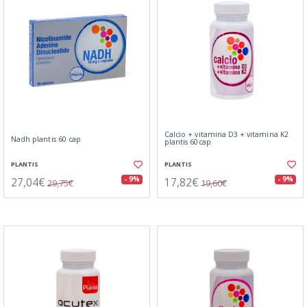
Calcio + vitamina D3 + vitamina K2
Nadh plantis 60 cap
plantis 60cap
PLANTIS
PLANTIS
27,04€
17,82€
- 9%
- 9%
29,75€
19,60€