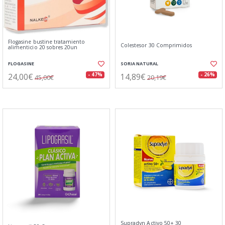
Flogasine bustine tratamiento
Colestesor 30 Comprimidos
alimenticio 20 sobres 20un
FLOGASINE
SORIA NATURAL
24,00€
14,89€
- 47%
- 26%
45,00€
20,19€
Supradyn Activo 50+ 30