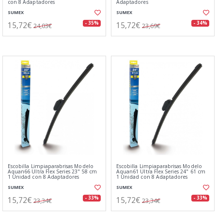
con 8 Adaptadores
Adaptadores
SUMEX
SUMEX
15,72€
15,72€
- 35%
- 34%
24,03€
23,69€
Escobilla Limpiaparabrisas Modelo
Escobilla Limpiaparabrisas Modelo
Aquan66 Ultra Flex Series 23" 58 cm
Aquan61 Ultra Flex Series 24" 61 cm
1 Unidad con 8 Adaptadores
1 Unidad con 8 Adaptadores
SUMEX
SUMEX
15,72€
15,72€
- 33%
- 33%
23,34€
23,34€