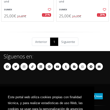
und
und
SUMEX
SUMEX
25,00€
25,00€
- 21%
- 20%
31,81€
31,35€
Anterior
1
Siguiente
Síguenos en:
Este portal web utiliza cookies propias con finalidad
técnica, y para realizar estadísticas de uso Web, las
cookies se usan para la personalización de anuncios