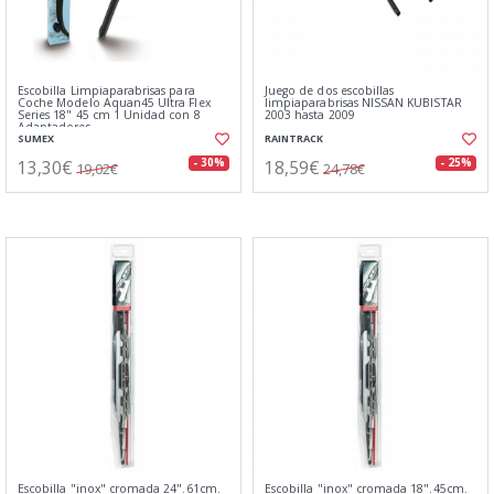
Escobilla Limpiaparabrisas para
Juego de dos escobillas
Coche Modelo Aquan45 Ultra Flex
limpiaparabrisas NISSAN KUBISTAR
Series 18" 45 cm 1 Unidad con 8
2003 hasta 2009
Adaptadores
SUMEX
RAINTRACK
13,30€
18,59€
- 30%
- 25%
19,02€
24,78€
Escobilla "inox" cromada 24".61cm.
Escobilla "inox" cromada 18".45cm.