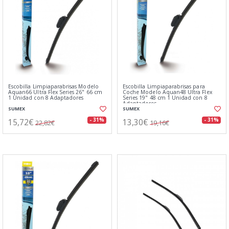
Escobilla Limpiaparabrisas Modelo
Escobilla Limpiaparabrisas para
Aquan66 Ultra Flex Series 26" 66 cm
Coche Modelo Aquan48 Ultra Flex
1 Unidad con 8 Adaptadores
Series 19" 48 cm 1 Unidad con 8
Adaptadores
SUMEX
SUMEX
15,72€
13,30€
- 31%
- 31%
22,82€
19,16€