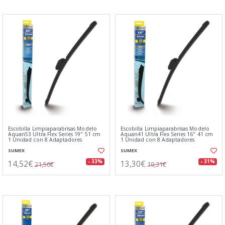
Escobilla Limpiaparabrisas Modelo
Escobilla Limpiaparabrisas Modelo
Aquan53 Ultra Flex Series 19" 51 cm
Aquan41 Ultra Flex Series 16" 41 cm
1 Unidad con 8 Adaptadores
1 Unidad con 8 Adaptadores
SUMEX
SUMEX
14,52€
13,30€
- 33%
- 31%
21,56€
19,31€