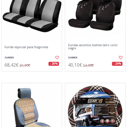
Fundas asientos textiles tallo color
Funda especial para furgoneta
negro
SUMEX
SUMEX
68,42€
40,10€
- 26%
- 24%
91,90€
53,08€