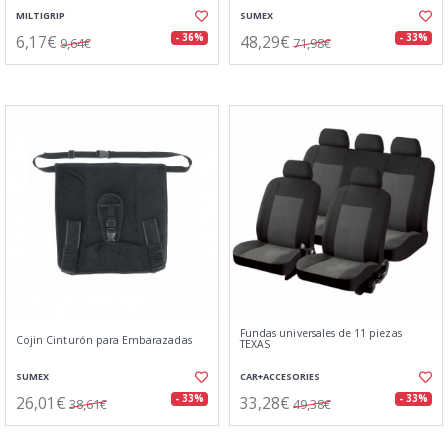
MILTIGRIP
SUMEX
6,17€
48,29€
- 36%
- 33%
9,64€
71,98€
Fundas universales de 11 piezas
Cojin Cinturón para Embarazadas
TEXAS
SUMEX
CAR+ACCESORIES
26,01€
33,28€
- 33%
- 33%
38,61€
49,38€