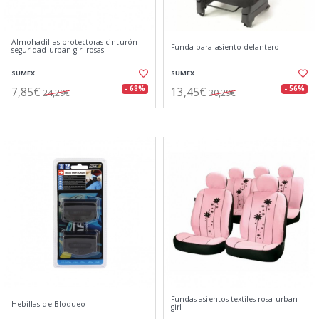
Almohadillas protectoras cinturón
Funda para asiento delantero
seguridad urban girl rosas
SUMEX
SUMEX
7,85€
13,45€
- 68%
- 56%
24,29€
30,29€
Fundas asientos textiles rosa urban
Hebillas de Bloqueo
girl