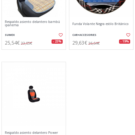
Respaldo asiento delantero bambú
Funda Volante Negra estilo Británico
ipanema
SUMEX
CAR+ACCESORIES
25,54€
29,63€
- 23%
- 19%
33,05€
36,64€
Respaldo asiento delantero Power