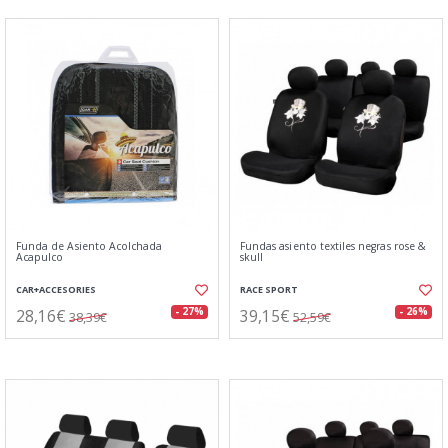
Funda de Asiento Acolchada
Fundas asiento textiles negras rose &
Acapulco
skull
CAR+ACCESORIES
RACE SPORT
28,16€
39,15€
- 27%
- 26%
38,39€
52,59€