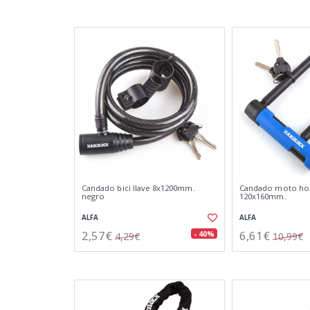
Candado bici llave 8x1200mm.
Candado moto hor
negro
120x160mm.
ALFA
ALFA
2,57€
6,61€
- 40%
4,29€
10,99€