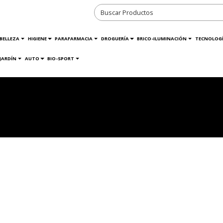
BELLEZA
HIGIENE
PARAFARMACIA
DROGUERÍA
BRICO-ILUMINACIÓN
TECNOLOG
JARDÍN
AUTO
BIO-SPORT