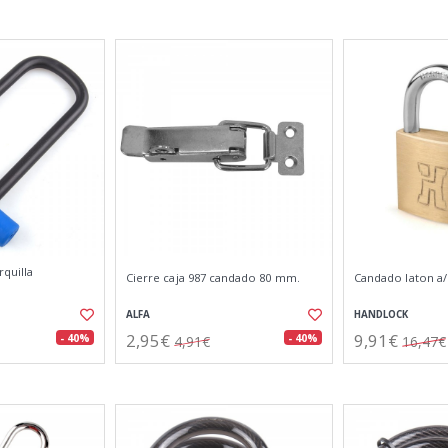
quilla
Cierre caja 987 candado 80 mm.
Candado laton a/
ALFA
HANDLOCK
2,95€
9,91€
- 40%
- 40%
4,91€
16,47€