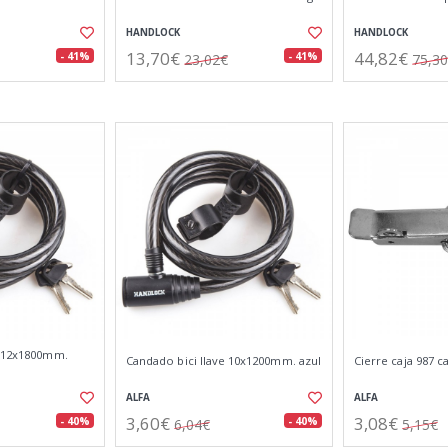
HANDLOCK
HANDLOCK
13,70€
44,82€
- 41%
- 41%
23,02€
75,3
e 12x1800mm.
Candado bici llave 10x1200mm. azul
Cierre caja 987 
ALFA
ALFA
3,60€
3,08€
- 40%
- 40%
6,04€
5,15€