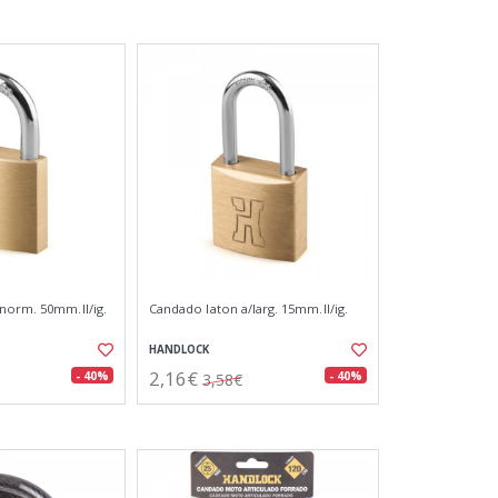
norm. 50mm.ll/ig.
Candado laton a/larg. 15mm.ll/ig.
HANDLOCK
2,16€
- 40%
- 40%
3,58€