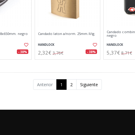
Candado combina
e 8x650mm. negro
Candado laton a/norm. 25mm.ll/ig.
negro
HANDLOCK
HANDLOCK
2,32€
5,37€
- 38%
- 38%
3,76€
8,71€
Anterior
1
2
Siguiente