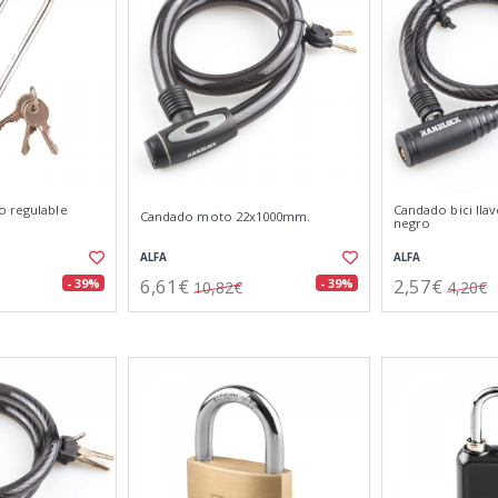
o regulable
Candado bici lla
Candado moto 22x1000mm.
negro
ALFA
ALFA
6,61€
2,57€
- 39%
- 39%
10,82€
4,20€