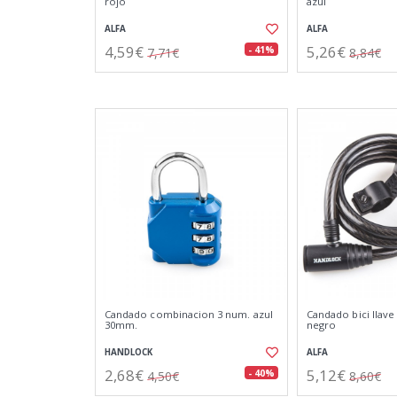
rojo
azul
ALFA
ALFA
4,59€
5,26€
- 41%
7,71€
8,84€
Candado combinacion 3 num. azul
Candado bici llav
30mm.
negro
HANDLOCK
ALFA
2,68€
5,12€
- 40%
4,50€
8,60€