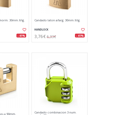
norm. 30mm.ll/ig.
Candado laton a/larg. 30mm.ll/ig.
HANDLOCK
3,76€
- 41%
- 41%
6,33€
Candado combinacion 3 num.
ipo-u 90mm.