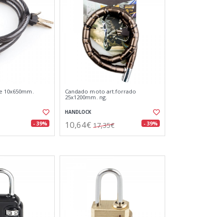
ve 10x650mm.
Candado moto art.forrado
25x1200mm. ng.
HANDLOCK
10,64€
- 39%
- 39%
17,35€