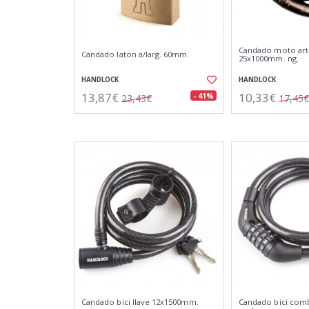
Candado moto art
Candado laton a/larg. 60mm.
25x1000mm. ng.
HANDLOCK
HANDLOCK
13,87€
10,33€
- 41%
23,43€
17,45€
Candado bici llave 12x1500mm.
Candado bici com