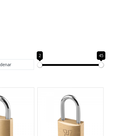
2
45
denar