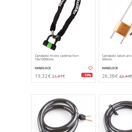
Candado moto cadena forr.
Candado laton arc
10x1000mm.
50mm.
HANDLOCK
HANDLOCK
19,32€
26,38€
- 39%
31,81€
43,44€