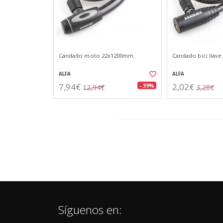
Candado moto 22x1200mm.
Candado bici llav
ALFA
ALFA
7,94€
2,02€
- 39%
12,94€
3,28€
Síguenos en: