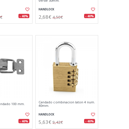
verde 30mm.
HANDLOCK
2,68€
- 40%
- 40%
0€
4,50€
Candado combinacion laton 4 num.
candado 100 mm.
40mm.
HANDLOCK
5,63€
- 40%
- 40%
9,42€