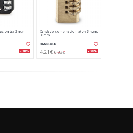
cion tsa 3 num.
Candado combinacion laton 3 num.
30mm.
HANDLOCK
4,21€
- 38%
- 38%
6,83€