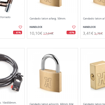
.forrado
Candado laton a/larg. 50mm.
Candado laton a/
HANDLOCK
HANDLOCK
10,10€
3,41€
- 41%
- 41%
17,04€
5,76€
b. 10x650mm.
Candado laton a/norm. 60mm.ll/ig.
Candado laton t