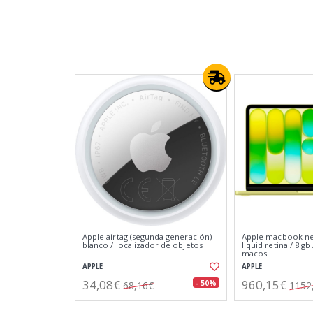
Apple airtag (segunda generación)
Apple macbook neo 
blanco / localizador de objetos
liquid retina / 8 gb 
macos
APPLE
APPLE
34,08€
960,15€
- 50%
68,16€
1152