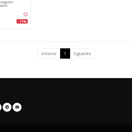
 cargador
watch
- 11%
Anterior
1
Siguiente