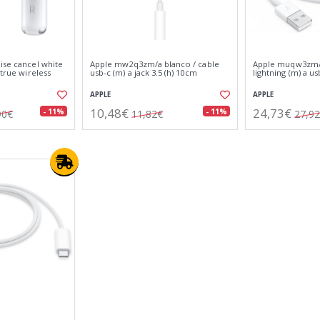
ise cancel white
Apple mw2q3zm/a blanco / cable
Apple muqw3zm/a
 true wireless
usb-c (m) a jack 3.5 (h) 10cm
lightning (m) a u
APPLE
APPLE
10,48€
24,73€
- 11%
- 11%
90€
11,82€
27,9