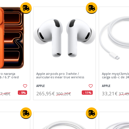
ro naranja
Apple airpods pro 3 white /
Apple myqt3zm/a 
 / 6.3" oled
auriculares inear true wireless
carga usb‑c de 24
APPLE
APPLE
265,95€
33,21€
- 9%
- 11%
7,48€
300,20€
37,4