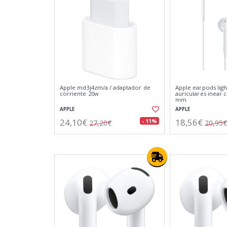
Apple md3j4zm/a / adaptador de
Apple earpods ligh
corriente 20w
auriculares inear c
mm
APPLE
APPLE
24,10€
18,56€
- 11%
27,20€
20,95€