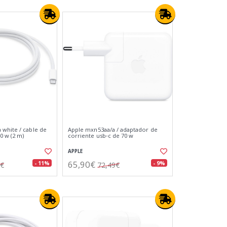
white / cable de
Apple mxn53aa/a / adaptador de
0 w (2 m)
corriente usb‑c de 70 w
APPLE
65,90€
- 11%
- 9%
9€
72,49€