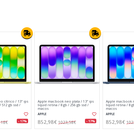
cítrico / 13" ips
Apple macbook neo plata / 13" ips
Apple macbook ne
/ 512 gb ssd /
liquid retina / 8 gb / 256 gb ssd /
liquid retina / 8 g
macos
macos
APPLE
APPLE
852,98€
852,98€
- 17%
- 17%
,18€
1023,58€
102