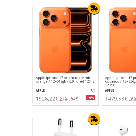
Apple iphone 17 pro max cosmic
Apple iphone 17 p
orange / 12+512gb / 6.9" oled 120hz
cósmico / 12+256gb
120hz
APPLE
APPLE
1928,22€
1479,53€
- 9%
2121,04€
162