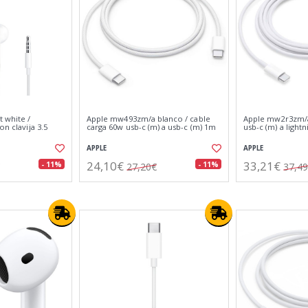
t white /
Apple mw493zm/a blanco / cable
Apple mw2r3zm/a
on clavija 3.5
carga 60w usb-c (m) a usb-c (m) 1m
usb-c (m) a light
APPLE
APPLE
24,10€
33,21€
- 11%
- 11%
27,20€
37,4