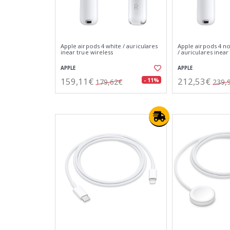
Apple airpods 4 white / auriculares
Apple airpods 4 no
inear true wireless
/ auriculares inear
APPLE
APPLE
159,11€
212,53€
- 11%
179,62€
239,