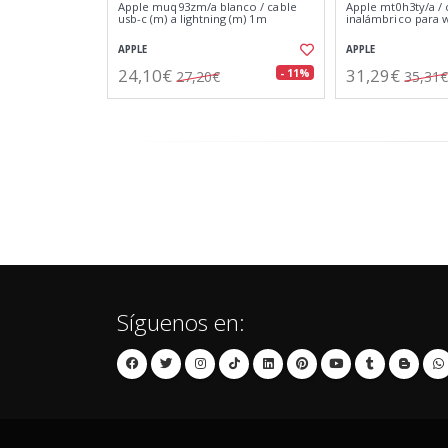
Apple muq93zm/a blanco / cable
Apple mt0h3ty/a /
usb-c (m) a lightning (m) 1m
inalámbrico para 
APPLE
APPLE
24,10€
31,29€
- 11%
27,20€
35,31€
Síguenos en: