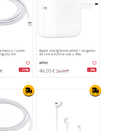
 blanco / cable
Apple mw2g3zm/a white / cargador
ning (m) 2m
de red eléctrica usb-c 30w
APPLE
46,05€
- 11%
- 9%
9€
50,66€