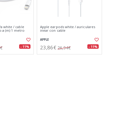
 white / cable
Apple earpods white / auriculares
sb-a (m) 1 metro
inear con cable
APPLE
23,86€
- 11%
- 11%
2€
26,94€