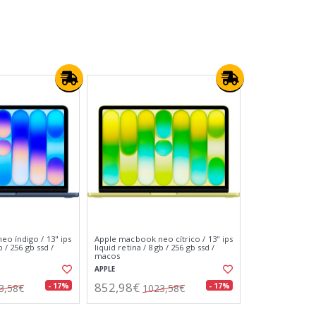
o índigo / 13" ips
Apple macbook neo cítrico / 13" ips
b / 256 gb ssd /
liquid retina / 8 gb / 256 gb ssd /
macos
APPLE
852,98€
- 17%
- 17%
3,58€
1023,58€