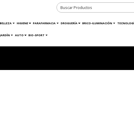
BELLEZA
HIGIENE
PARAFARMACIA
DROGUERÍA
BRICO-ILUMINACIÓN
TECNOLOG
JARDÍN
AUTO
BIO-SPORT