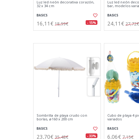
Luz led neón decorativa corazón,
Luz led neón decor
32 x 34 cm
bar, modelos varia
BASICS
BASICS
16,11€
24,11€
- 15%
18,99€
27,72€
Sombrilla de playa crudo con
Cubo de playa 4 p
borlas, ø160 x 200 cm
variados
BASICS
BASICS
23,70€
6,06€
- 33%
35,48€
7,15€