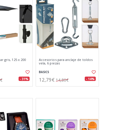
ar gris, 125 x 200
Accesorios para anclaje de toldos
vela, 6 piezas
BASICS
12,79€
- 31%
- 14%
8€
14,80€