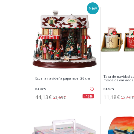
New
Taza de navidad c
Escena navideña papa noel 26 cm
modelos variados
BASICS
BASICS
44,13€
11,18€
- 15%
51,69€
13,10€