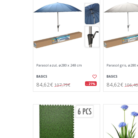
Parasol azul, ø280 x 248 cm
Parasol gris, ø280
BASICS
BASICS
84,62€
84,62€
- 21%
107,79€
106,4