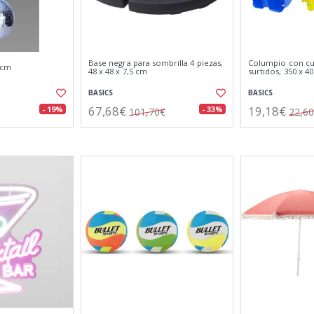
Base negra para sombrilla 4 piezas,
Columpio con cu
 cm
48 x 48 x 7,5 cm
surtidos, 350 x 4
BASICS
BASICS
67,68€
19,18€
- 19%
- 33%
101,70€
22,6