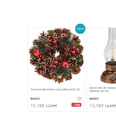
New
Farol led de metal 
Corona adviento con piñas ø25 cm
bateria 20 cm
BASICS
BASICS
15,18€
12,18€
- 15%
17,89€
14,09€