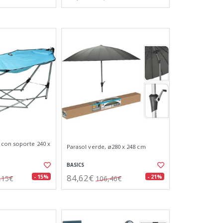
 con soporte 240 x
Parasol verde, ø280 x 248 cm
BASICS
84,62€
- 15%
- 21%
,15€
106,46€