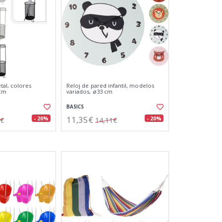
al, colores
Reloj de pared infantil, modelos
 cm
variados, ø33 cm
BASICS
11,35€
- 20%
- 20%
5€
14,11€