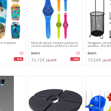
rd, modelos
Reloj de pared, modelo pulsera xl,
Paragüero de met
colores surtidos, ø18,5 x 4 x 92 cm
surtidos, 18 x 50
BASICS
BASICS
15,12€
13,56€
- 15%
- 19%
18,56€
16,9