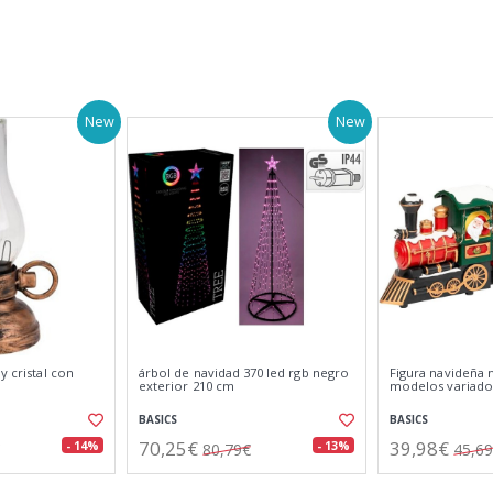
New
New
y cristal con
árbol de navidad 370 led rgb negro
Figura navideña 
exterior 210 cm
modelos variado
BASICS
BASICS
70,25€
39,98€
- 14%
- 13%
80,79€
45,6