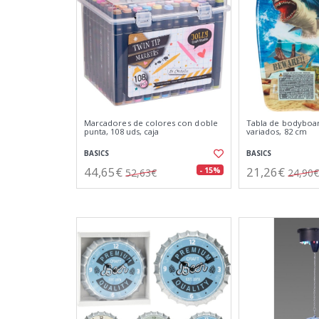
Marcadores de colores con doble
Tabla de bodyboa
punta, 108 uds, caja
variados, 82 cm
BASICS
BASICS
44,65€
21,26€
- 15%
52,63€
24,90€