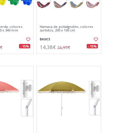
erda, colores
Hamaca de polialgodón, colores
00 x 340 mm
surtidos, 200 x 100 cm
BASICS
14,38€
- 15%
- 15%
0€
16,95€