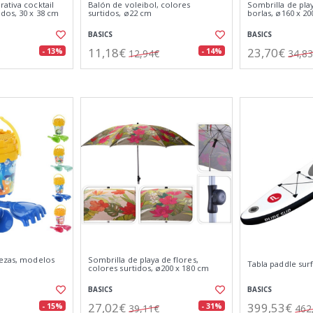
ativa cocktail
Balón de voleibol, colores
Sombrilla de pla
dos, 30 x 38 cm
surtidos, ø22 cm
borlas, ø160 x 2
BASICS
BASICS
11,18€
23,70€
- 13%
- 14%
12,94€
34,8
iezas, modelos
Sombrilla de playa de flores,
Tabla paddle surf
colores surtidos, ø200 x 180 cm
BASICS
BASICS
27,02€
399,53€
- 15%
- 31%
39,11€
462