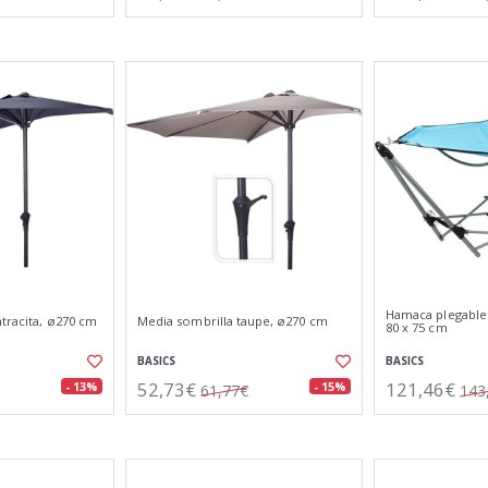
Hamaca plegable
tracita, ø270 cm
Media sombrilla taupe, ø270 cm
80 x 75 cm
BASICS
BASICS
52,73€
121,46€
- 13%
- 15%
61,77€
143