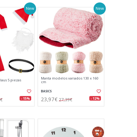
New
New
Manta modelos variados 130 x 160
claus 5 piezas
cm
BASICS
23,97€
- 15%
- 12%
8€
27,39€