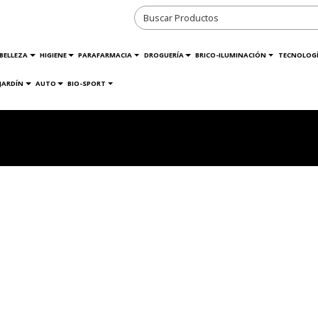
BELLEZA
HIGIENE
PARAFARMACIA
DROGUERÍA
BRICO-ILUMINACIÓN
TECNOLOG
JARDÍN
AUTO
BIO-SPORT