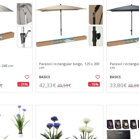
Parasol rectangular beige, 125 x 200
Parasol rectangul
 x 248 cm
cm
cm
BASICS
BASICS
42,33€
33,80€
- 21%
- 15%
6€
49,59€
48,6