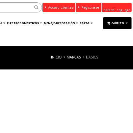
Acceso clientes
Registrarse
Powered by
ÍA
ELECTRODOMESTICOS
MENAJE-DECORACIÓN
BAZAR
CARRITO
Translate
INICIO
MARCAS
BASICS