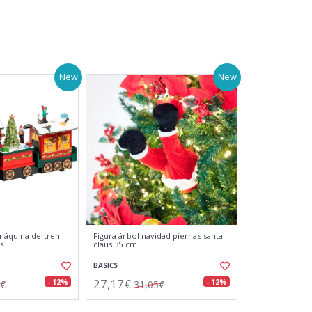
New
New
máquina de tren
Figura árbol navidad piernas santa
s
claus 35 cm
BASICS
27,17€
- 12%
- 12%
9€
31,05€