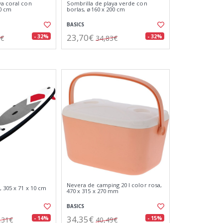
ya coral con
Sombrilla de playa verde con
00 cm
borlas, ø160 x 200 cm
BASICS
23,70€
- 32%
- 32%
3€
34,83€
Nevera de camping 20 l color rosa,
, 305 x 71 x 10 cm
470 x 315 x 270 mm
BASICS
34,35€
- 14%
- 15%
,31€
40,49€