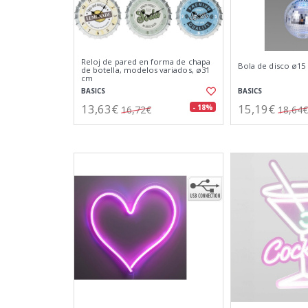
Reloj de pared en forma de chapa
Bola de disco ø15
de botella, modelos variados, ø31
cm
BASICS
BASICS
13,63€
15,19€
- 18%
16,72€
18,64€