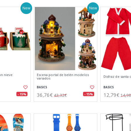
New
New
on nieve
Escena portal de belén modelos
Disfraz de santa 
variados
BASICS
BASICS
36,76€
12,79€
- 15%
- 15%
43,32€
14,9