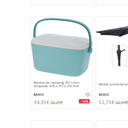
Nevera de camping 20 l color
Media sombrilla an
turquesa, 470 x 315 x 270 mm
BASICS
BASICS
34,35€
52,73€
- 13%
39,26€
60,64€