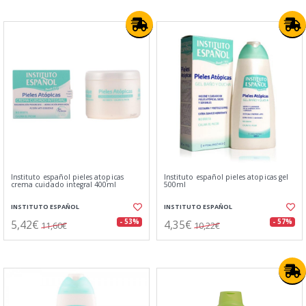
Instituto español pieles atopicas
Instituto español pieles atopicas gel
crema cuidado integral 400ml
500ml
INSTITUTO ESPAÑOL
INSTITUTO ESPAÑOL
5,42€
4,35€
- 53%
- 57%
11,60€
10,22€