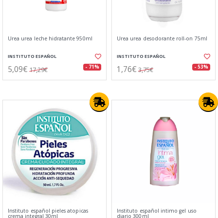
Urea urea leche hidratante 950ml
Urea urea desodorante roll-on 75ml
INSTITUTO ESPAÑOL
INSTITUTO ESPAÑOL
5,09€
1,76€
- 71%
- 53%
17,29€
3,75€
Instituto español pieles atopicas
Instituto español intimo gel uso
crema integral 30ml
diario 300ml