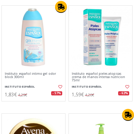
Instituto español intimo gel odor
Instituto español pieles atopicas
block 300ml
crema de manos intensa nutricion
75ml
INSTITUTO ESPAÑOL
INSTITUTO ESPAÑOL
1,83€
1,59€
- 57%
- 62%
4,29€
4,20€