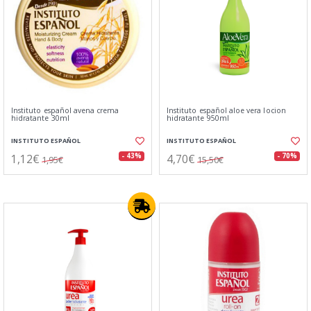
Instituto español avena crema
Instituto español aloe vera locion
hidratante 30ml
hidratante 950ml
INSTITUTO ESPAÑOL
INSTITUTO ESPAÑOL
1,12€
4,70€
- 43%
- 70%
1,95€
15,50€