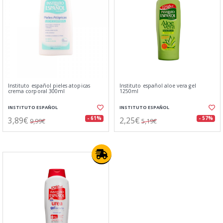
Instituto español pieles atopicas
Instituto español aloe vera gel
crema corporal 300ml
1250ml
INSTITUTO ESPAÑOL
INSTITUTO ESPAÑOL
3,89€
2,25€
- 61%
- 57%
9,99€
5,19€