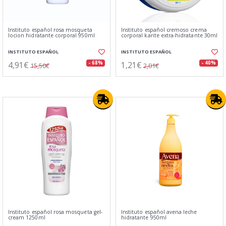
Instituto español rosa mosqueta
Instituto español cremoso crema
locion hidratante corporal 950ml
corporal karite extra-hidratante 30ml
INSTITUTO ESPAÑOL
INSTITUTO ESPAÑOL
4,91€
1,21€
- 68%
- 40%
15,50€
2,01€
Instituto español rosa mosqueta gel-
Instituto español avena leche
cream 1250ml
hidratante 950ml