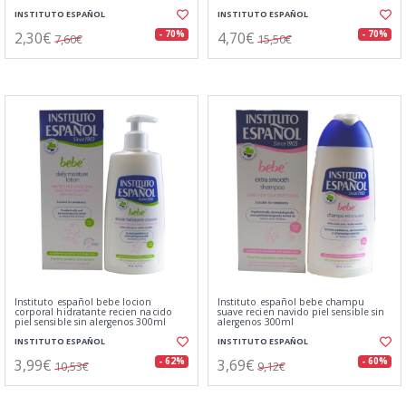
INSTITUTO ESPAÑOL
INSTITUTO ESPAÑOL
2,30€
4,70€
- 70%
- 70%
7,60€
15,50€
Instituto español bebe locion
Instituto español bebe champu
corporal hidratante recien nacido
suave recien navido piel sensible sin
piel sensible sin alergenos 300ml
alergenos 300ml
INSTITUTO ESPAÑOL
INSTITUTO ESPAÑOL
3,99€
3,69€
- 62%
- 60%
10,53€
9,12€