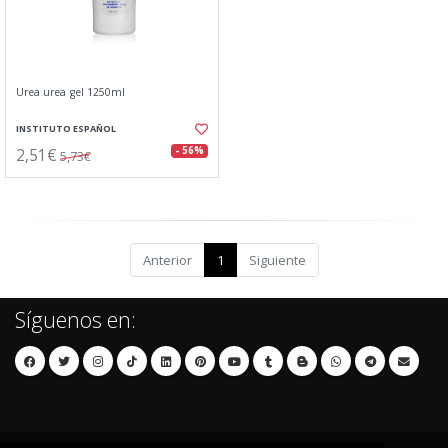
Urea urea gel 1250ml
INSTITUTO ESPAÑOL
2,51€
- 56%
5,73€
Anterior
1
Siguiente
Síguenos en: