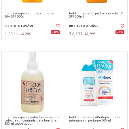
Instituto español protección solar
Instituto español protección solar 30
50+ SPF 300ml
SPF 300ml
INSTITUTO ESPAÑOL
INSTITUTO ESPAÑOL
12,11€
12,11€
- 8%
- 8%
13,20€
13,20€
Instituto español gotas frescas eau de
Instituto español ultratopic locion
cologne concentrada para hombre
intensiva sin perfume 300ml
250ml vaporizador