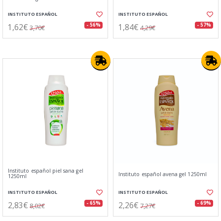
INSTITUTO ESPAÑOL
INSTITUTO ESPAÑOL
1,62€
1,84€
- 56%
- 57%
3,70€
4,29€
Instituto español piel sana gel
Instituto español avena gel 1250ml
1250ml
INSTITUTO ESPAÑOL
INSTITUTO ESPAÑOL
2,83€
2,26€
- 65%
- 69%
8,02€
7,27€