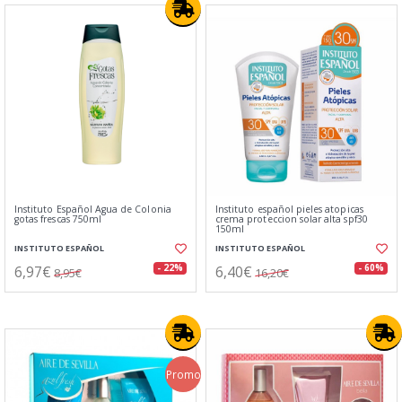
Instituto Español Agua de Colonia
Instituto español pieles atopicas
gotas frescas 750ml
crema proteccion solar alta spf30
150ml
INSTITUTO ESPAÑOL
INSTITUTO ESPAÑOL
6,97€
6,40€
- 22%
- 60%
8,95€
16,20€
Promo