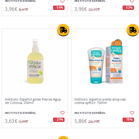
INSTITUTO ESPAÑOL
INSTITUTO ESPAÑOL
3,96€
3,96€
- 54%
- 62%
8,61€
10,32€
Instituto Español gotas frescas Agua
Instituto español pieles atopicas
de Colonia 250ml
crema spf50+ 150ml
INSTITUTO ESPAÑOL
INSTITUTO ESPAÑOL
3,63€
5,86€
- 27%
- 78%
4,99€
26,39€