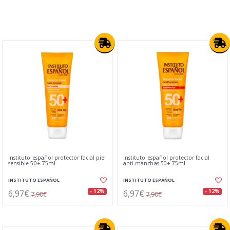
Instituto español protector facial piel
Instituto español protector facial
sensible 50+ 75ml
anti-manchas 50+ 75ml
INSTITUTO ESPAÑOL
INSTITUTO ESPAÑOL
6,97€
6,97€
- 12%
- 12%
7,90€
7,90€