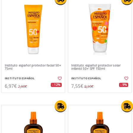
Instituto español protector facial 50+
Instituto español protector solar
75ml
infantil 50+ SPF 150ml
INSTITUTO ESPAÑOL
INSTITUTO ESPAÑOL
6,97€
7,55€
- 12%
- 9%
7,90€
8,30€