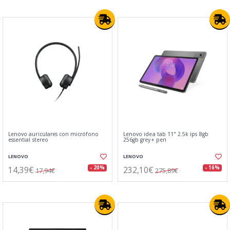
Lenovo auriculares con micrófono
Lenovo idea tab 11" 2.5k ips 8gb
essential stereo
256gb grey+ pen
LENOVO
LENOVO
14,39€
232,10€
- 20%
- 16%
17,94€
275,89€