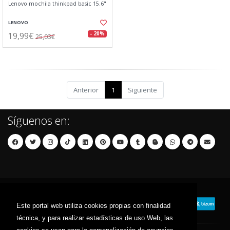
Lenovo mochila thinkpad basic 15.6"
LENOVO
19,99€
- 20%
25,03€
Anterior
1
Siguiente
Síguenos en:
Este portal web utiliza cookies propias con finalidad
técnica, y para realizar estadísticas de uso Web, las