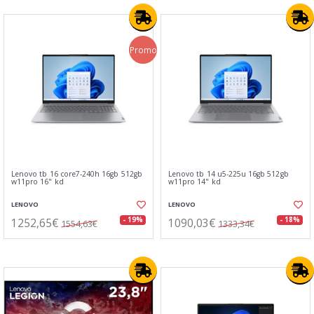
Promo
Lenovo tb 16 core7-240h 16gb 512gb
Lenovo tb 14 u5-225u 16gb 512gb
w11pro 16" kd
w11pro 14" kd
LENOVO
LENOVO
1252,65€
1090,03€
- 19%
- 18%
1554,63€
1333,34€