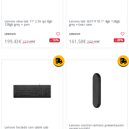
Lenovo idea tab 11" 2.5k ips 8gb
Lenovo tab tb311f 10.1" 4gb 128gb
128gb grey + pen
grey +clear case
LENOVO
LENOVO
199,43€
161,58€
- 16%
- 20%
237,05€
202,33€
Lenovo control remoto presentación
Lenovo teclado con cable usb
recarg.portátil