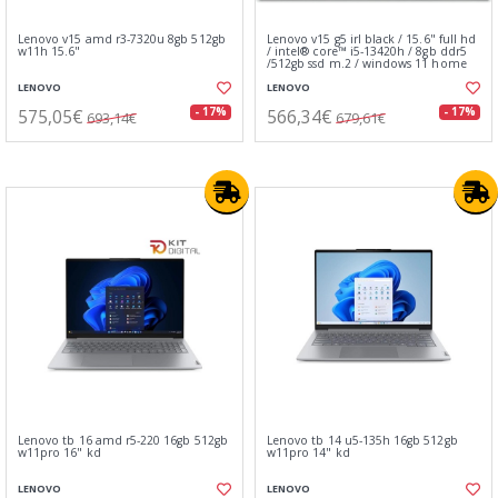
Lenovo v15 amd r3-7320u 8gb 512gb
Lenovo v15 g5 irl black / 15.6" full hd
w11h 15.6"
/ intel® core™ i5-13420h / 8gb ddr5
/512gb ssd m.2 / windows 11 home
LENOVO
LENOVO
575,05€
566,34€
- 17%
- 17%
693,14€
679,61€
Lenovo tb 16 amd r5-220 16gb 512gb
Lenovo tb 14 u5-135h 16gb 512gb
w11pro 16" kd
w11pro 14" kd
LENOVO
LENOVO