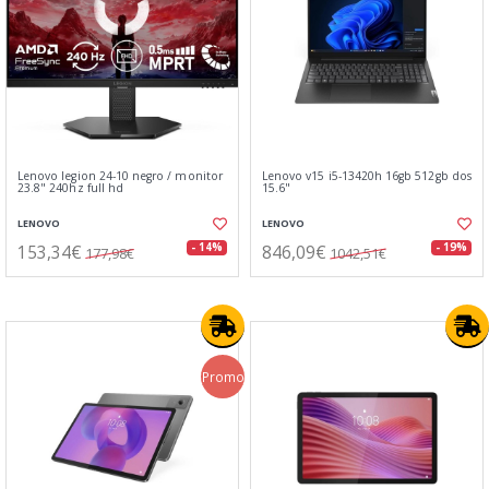
Lenovo legion 24-10 negro / monitor
Lenovo v15 i5-13420h 16gb 512gb dos
23.8" 240hz full hd
15.6"
LENOVO
LENOVO
153,34€
846,09€
- 14%
- 19%
177,98€
1042,51€
Promo