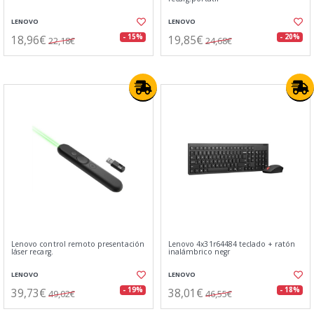
LENOVO
LENOVO
18,96€
19,85€
- 15%
- 20%
22,18€
24,68€
Lenovo control remoto presentación
Lenovo 4x31r64484 teclado + ratón
láser recarg.
inalámbrico negr
LENOVO
LENOVO
39,73€
38,01€
- 19%
- 18%
49,02€
46,55€