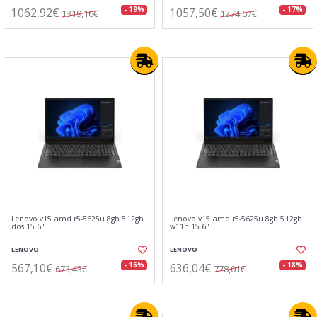
1062,92€
1057,50€
- 19%
- 17%
1319,16€
1274,67€
Lenovo v15 amd r5-5625u 8gb 512gb
Lenovo v15 amd r5-5625u 8gb 512gb
dos 15.6"
w11h 15.6"
LENOVO
LENOVO
567,10€
636,04€
- 16%
- 18%
673,43€
778,01€