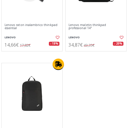
Lenovo raton inalambrico thinkpad
Lenovo maletin thinkpad
essential
professional 14"
LENOVO
LENOVO
14,66€
34,87€
- 18%
- 20%
17,82€
43,35€