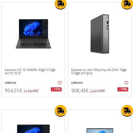
Lenovo v15 i5-13420h 32gb 512gb
Lenovo tc neo 50q tiny u5-226v 16gb
w11h 15.6"
512gb w11pro
LENOVO
LENOVO
954,51€
908,43€
- 15%
- 19%
1116,43€
1127,43€