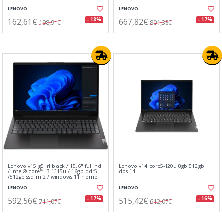
LENOVO
LENOVO
162,61€
667,82€
- 18%
- 17%
198,91€
801,38€
Lenovo v15 g5 irl black / 15.6" full hd
Lenovo v14 core5-120u 8gb 512gb
/ intel® core™ i3-1315u / 16gb ddr5
dos 14"
/512gb ssd m.2 / windows 11 home
LENOVO
LENOVO
592,56€
515,42€
- 17%
- 16%
711,07€
612,07€