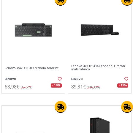
Lenovo 4x31r64344 teclado + raton
Lenovo 4y41s31209 teclado solar bt
inalambrico
LENOVO
LENOVO
68,98€
89,31€
- 19%
- 19%
85,61€
110,04€