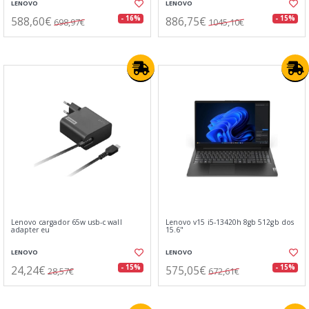
LENOVO
LENOVO
588,60€
886,75€
- 16%
- 15%
698,97€
1045,10€
Lenovo cargador 65w usb-c wall
Lenovo v15 i5-13420h 8gb 512gb dos
adapter eu
15.6"
LENOVO
LENOVO
24,24€
575,05€
- 15%
- 15%
28,57€
672,61€