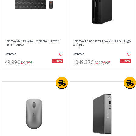
Lenovo 4x31s04841 teclado + raton
Lenovo tc m70s sff u5-225 16gb 512gb
inalambrico
w11pro
LENOVO
LENOVO
49,99€
1049,37€
- 16%
- 15%
59,37€
1227,39€