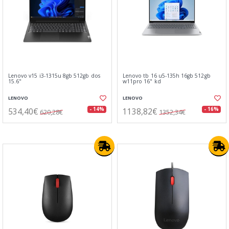
Lenovo v15 i3-1315u 8gb 512gb dos
Lenovo tb 16 u5-135h 16gb 512gb
15.6"
w11pro 16" kd
LENOVO
LENOVO
534,40€
1138,82€
- 14%
- 16%
620,28€
1352,34€