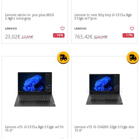
Lenovo ratón in. pro plus 6050
Lenovo tc neo 50q tiny i3-1315u 8gb
2.4ghz luna grey
512gb w11pro
LENOVO
LENOVO
23,02€
763,42€
- 16%
- 17%
27,55€
920,20€
Lenovo v15 i3-1315u 8gb 512gb w11h
Lenovo v15 i5-13420h 32gb 512gb dos
15.6"
15.6"