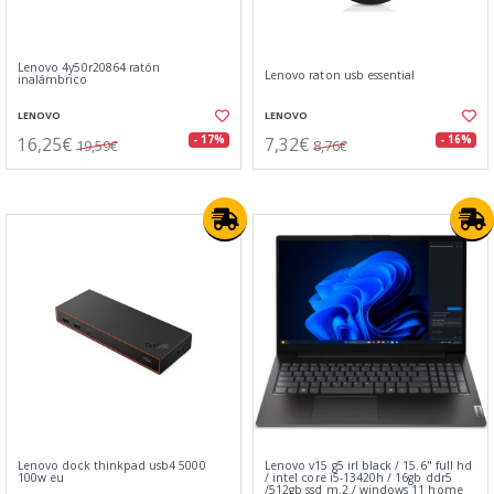
Lenovo 4y50r20864 ratón
Lenovo raton usb essential
inalámbrico
LENOVO
LENOVO
16,25€
7,32€
- 17%
- 16%
19,59€
8,76€
Lenovo dock thinkpad usb4 5000
Lenovo v15 g5 irl black / 15.6" full hd
100w eu
/ intel core i5-13420h / 16gb ddr5
/512gb ssd m.2 / windows 11 home