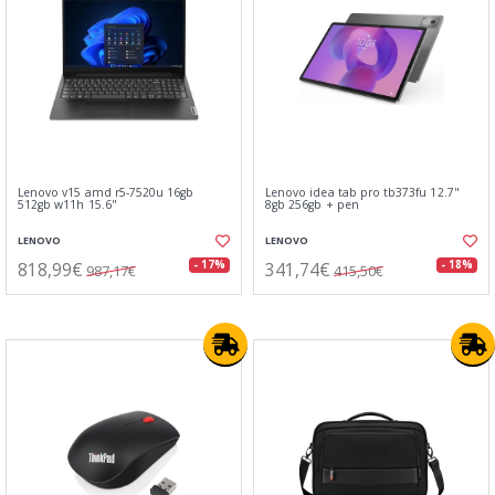
Lenovo v15 amd r5-7520u 16gb
Lenovo idea tab pro tb373fu 12.7"
512gb w11h 15.6"
8gb 256gb + pen
LENOVO
LENOVO
818,99€
341,74€
- 17%
- 18%
987,17€
415,50€