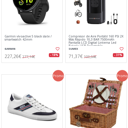
Garmin vívoactive 5 black slate /
Compresor de Aire Portátil 160 PSI 2X
smartwatch 42mm
Más Rápido 10,3 BAR 7500mAh
Pantalla LCD Digital Linterna Led
Batería USB Recargable
GARMIN
SUMEX
227,26€
71,37€
- 18%
- 31%
277,14€
103,64€
Promo
Promo