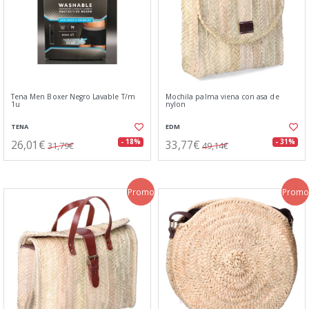
Tena Men Boxer Negro Lavable T/m
Mochila palma viena con asa de
1u
nylon
TENA
EDM
26,01€
33,77€
- 18%
- 31%
31,79€
49,14€
Promo
Promo