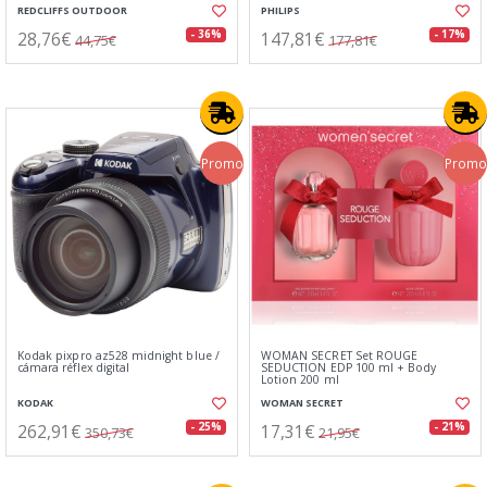
REDCLIFFS OUTDOOR
PHILIPS
28,76€
147,81€
- 36%
- 17%
44,75€
177,81€
Promo
Promo
Kodak pixpro az528 midnight blue /
WOMAN SECRET Set ROUGE
cámara réflex digital
SEDUCTION EDP 100 ml + Body
Lotion 200 ml
KODAK
WOMAN SECRET
262,91€
17,31€
- 25%
- 21%
350,73€
21,95€