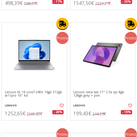
498,39€
1547,50€
- 17%
- 30%
598,07€
2223,27€
Promo
Promo
Lenovo tb 16 core7-240h 16gb 512gb
Lenovo idea tab 11" 2.5k ips 8gb
w11pro 16" kd
128gb grey + pen
LENOVO
LENOVO
1252,65€
199,43€
- 20%
- 18%
1565,82€
244,29€
Promo
Promo