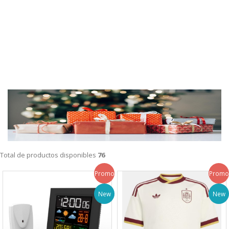
Total de productos disponibles
76
Promo
Promo
New
New