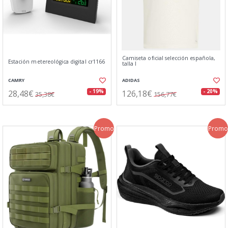
Camiseta oficial selección española,
Estación metereológica digital cr1166
talla l
CAMRY
ADIDAS
28,48€
126,18€
- 19%
- 20%
35,38€
156,77€
Promo
Promo