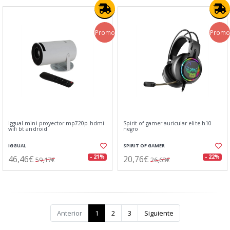
Promo
Promo
Iggual mini proyector mp720p hdmi
Spirit of gamer auricular elite h10
wifi bt android
negro
IGGUAL
SPIRIT OF GAMER
46,46€
20,76€
- 21%
- 22%
59,17€
26,63€
Anterior
1
2
3
Siguiente