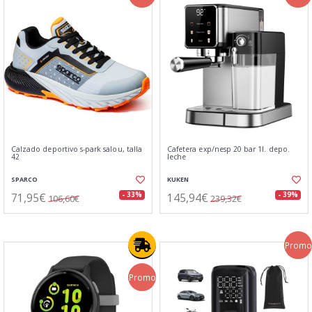
Calzado deportivo s-park salou, talla
Cafetera exp/nesp 20 bar 1l. depo.
42
leche
SPARCO
KUKEN
71,95€
145,94€
- 33%
- 39%
106,60€
239,32€
Promo
Promo