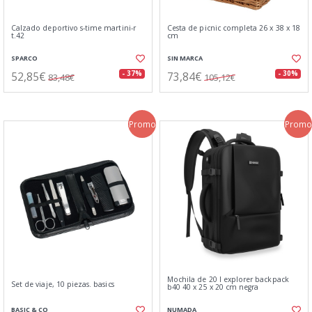
Calzado deportivo s-time martini-r
Cesta de picnic completa 26 x 38 x 18
t.42
cm
SPARCO
SIN MARCA
52,85€
73,84€
- 37%
- 30%
83,48€
105,12€
Promo
Promo
Mochila de 20 l explorer backpack
Set de viaje, 10 piezas. basics
b40 40 x 25 x 20 cm negra
BASIC & CO
NUMADA