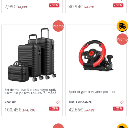
7,99€
40,94€
- 33%
- 33%
11,86€
60,78€
Promo
Promo
Set de maletas 3 piezas negro upfly
Spirit of gamer volante pro 1 pc
53cm,63c y,31cm 1200497 numada
NEWLUX
SPIRIT OF GAMER
100,45€
42,66€
- 29%
- 20%
141,73€
53,42€