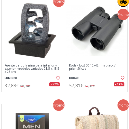
Promo
Promo
Fuente de poliresina para interior y
Kodak bcs800 10x42mm black /
exterior modelos variados 21,5 x 18,5
prismáticos
x 25 cm
LUMINEO
KODAK
32,88€
57,81€
- 52%
- 14%
68,34€
67,10€
Promo
Promo