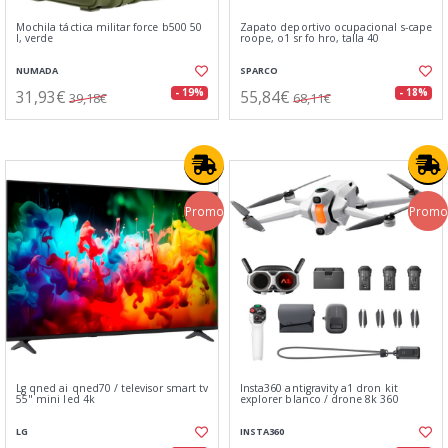
Mochila táctica militar force b500 50
Zapato deportivo ocupacional s-cape
l, verde
roope, o1 sr fo hro, talla 40
NUMADA
SPARCO
31,93€
55,84€
- 19%
- 18%
39,18€
68,11€
Promo
Promo
Lg qned ai qned70 / televisor smart tv
Insta360 antigravity a1 dron kit
55" mini led 4k
explorer blanco / drone 8k 360
LG
INSTA360