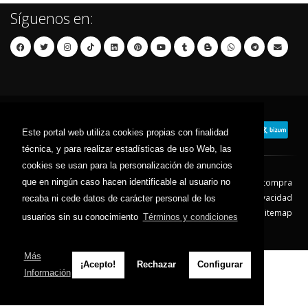
Síguenos en:
Este portal web utiliza cookies propias con finalidad
técnica, y para realizar estadísticas de uso Web, las
cookies se usan para la personalización de anuncios
que en ningún caso hacen identificable al usuario no
Contacto
Aviso Legal
Condiciones de compra
Política de envíos
Política de devolución
Política de Privacidad
recaba ni cede datos de carácter personal de los
Política de Cookies
Sitemap
usuarios sin su conocimiento
Términos y condiciones
© 2026 - Todos los derechos reservados.
Más
¡Acepto!
Rechazar
Configurar
Información