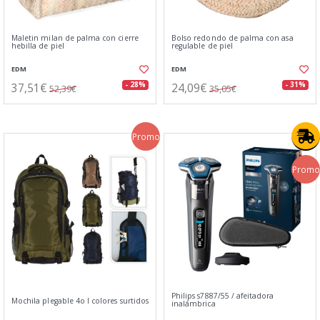
Maletin milan de palma con cierre
Bolso redondo de palma con asa
hebilla de piel
regulable de piel
EDM
EDM
37,51€
24,09€
- 28%
- 31%
52,39€
35,05€
Promo
Promo
Philips s7887/55 / afeitadora
Mochila plegable 4o l colores surtidos
inalámbrica